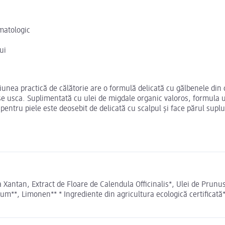
rmatologic
ui
ea practică de călătorie are o formulă delicată cu gălbenele din c
 a se usca. Suplimentată cu ulei de migdale organic valoros, formula u
 pentru piele este deosebit de delicată cu scalpul și face părul supl
 Xantan, Extract de Floare de Calendula Officinalis*, Ulei de Prun
rfum**, Limonen** * Ingrediente din agricultura ecologică certificată