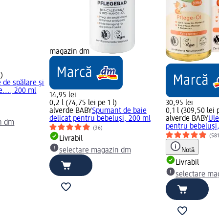
magazin dm
l)
 de spălare și
..., 200 ml
14,95 lei
0,2 l (74,75 lei pe 1 l)
30,95 lei
alverde BABY
Spumant de baie
0,1 l (309,50 lei p
delicat pentru bebeluși, 200 ml
alverde BABY
Ule
n dm
pentru bebeluși
(36)
(58
Livrabil
Notă
selectare magazin dm
Livrabil
selectare ma