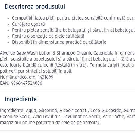
Descrierea produsului
Compatibilitatea pielii pentru pielea sensibilă confirmată de
Curățare ușoară
Pentru pielea sensibilă a bebelușului și părul fin al bebelușul
Pentru o senzație de piele catifelată
Disponibil în dimensiunea practică de călătorie
Alverde Baby Wash Lotion & Shampoo Organic Calendula în dimensiun
pielii sensibile a bebelușului și a părului fin al bebelușului - fără
este foarte blândă cu ochii (testată in vitro). Formula cu pH neutru
polimeri pur sintetici solubili în apă.
Număr articol dm: 1431699
EAN: 4066447524086
Ingrediente
Ingrediente: Aqua, Glicerină, Alcool* denat., Coco-Glucoside, Guma
Cocoil de Sodiu, Acid Levulinic, Levulinat de Sodiu, Acid Lactic, Pa
magazinul online pot diferi de cele de pe ambalaj.