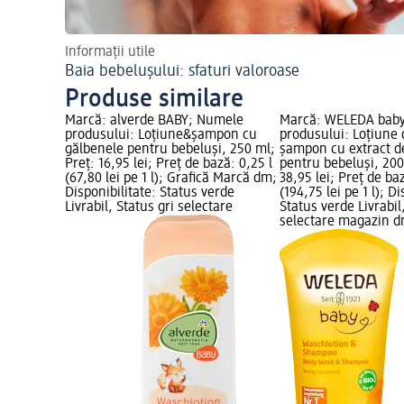
Informații utile
Baia bebelușului: sfaturi valoroase
Produse similare
Marcă: alverde BABY; Numele
Marcă: WELEDA bab
produsului: Loțiune&șampon cu
produsului: Loțiune 
gălbenele pentru bebeluși, 250 ml;
șampon cu extract d
Preț: 16,95 lei; Preț de bază: 0,25 l
pentru bebeluși, 200
(67,80 lei pe 1 l); Grafică Marcă dm;
38,95 lei; Preț de baz
Disponibilitate: Status verde
(194,75 lei pe 1 l); Di
Livrabil, Status gri selectare
Status verde Livrabil
selectare magazin 