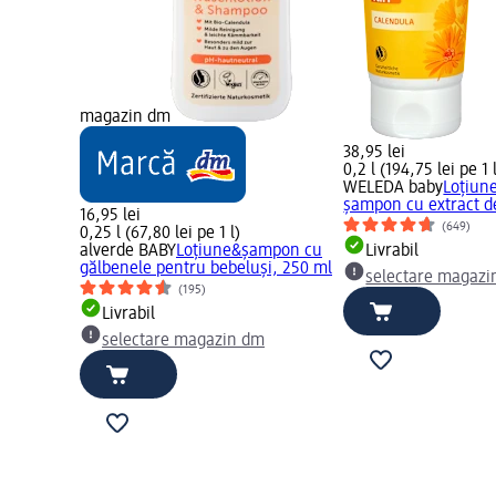
magazin dm
38,95 lei
0,2 l (194,75 lei pe 1 
WELEDA baby
Loțiune
șampon cu extract de
16,95 lei
(649)
0,25 l (67,80 lei pe 1 l)
alverde BABY
Loțiune&șampon cu
Livrabil
gălbenele pentru bebeluși, 250 ml
selectare magazi
(195)
Livrabil
selectare magazin dm