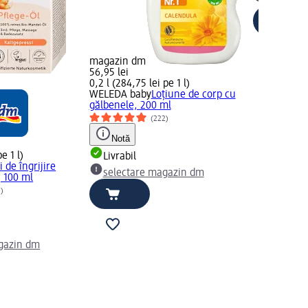
selectar
magazin dm
56,95 lei
0,2 l (284,75 lei pe 1 l)
WELEDA baby
Loțiune de corp cu
gălbenele, 200 ml
(222)
Notă
e 1 l)
Livrabil
i de îngrijire
selectare magazin dm
, 100 ml
1)
gazin dm