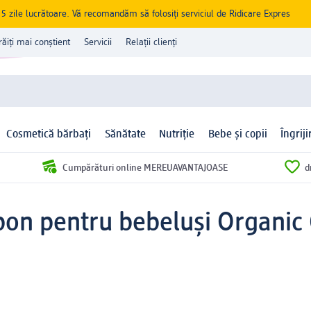
zile lucrătoare. Vă recomandăm să folosiți serviciul de Ridicare Expres
răiți mai conștient
Servicii
Relații clienți
Cosmetică bărbați
Sănătate
Nutriție
Bebe și copii
Îngrij
Cumpărături online MEREUAVANTAJOASE
d
pon pentru bebeluși Organic 