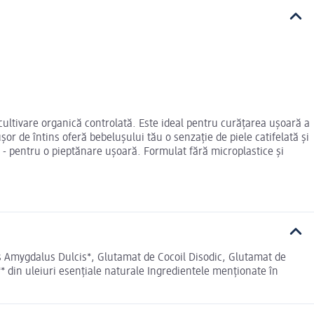
ultivare organică controlată. Este ideal pentru curățarea ușoară a
șor de întins oferă bebelușului tău o senzație de piele catifelată și
u - pentru o pieptănare ușoară. Formulat fără microplastice și
us Amygdalus Dulcis*, Glutamat de Cocoil Disodic, Glutamat de
** din uleiuri esențiale naturale Ingredientele menționate în