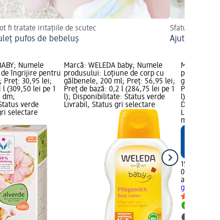
 fi tratate iritațiile de scutec
Sfaturi utile
leț pufos de bebeluș
Ajutoare de 
 BABY; Numele
Marcă: WELEDA baby; Numele
Marcă: alv
 de îngrijire pentru
produsului: Loțiune de corp cu
produsului:
 Preț: 30,95 lei;
gălbenele, 200 ml; Preț: 56,95 lei;
gălbenele, 1
 l (309,50 lei pe 1
Preț de bază: 0,2 l (284,75 lei pe 1
Preț de bază:
ă dm;
l); Disponibilitate: Status verde
l); Grafică 
 Status verde
Livrabil, Status gri selectare
Disponibilit
gri selectare
Livrabil, St
magazin d
15,45 lei
0,1 l (154,50 
alverde BAB
gălbenele, 
Livrabil