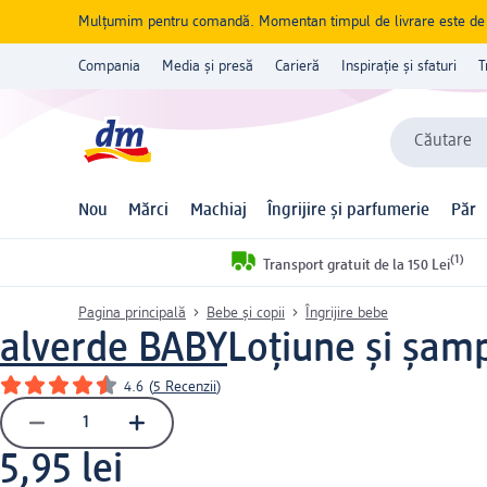
Mulțumim pentru comandă. Momentan timpul de livrare este de 5 
Compania
Media și presă
Carieră
Inspirație și sfaturi
T
Căutare
Nou
Mărci
Machiaj
Îngrijire și parfumerie
Păr
(1)
Transport gratuit de la 150 Lei
Pagina principală
Bebe și copii
Îngrijire bebe
alverde BABY
Loțiune și șam
4.6
(
5 Recenzii
)
5,95 lei