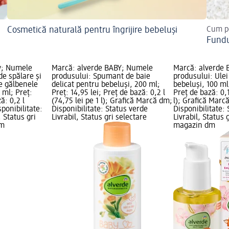
Cosmetică naturală pentru îngrijire bebeluși
Cum pot
Fundu
y; Numele
Marcă: alverde BABY; Numele
Marcă: alverde
de spălare și
produsului: Spumant de baie
produsului: Ulei
e gălbenele
delicat pentru bebeluși, 200 ml;
bebeluși, 100 ml;
 ml; Preț:
Preț: 14,95 lei; Preț de bază: 0,2 l
Preț de bază: 0,1
ă: 0,2 l
(74,75 lei pe 1 l); Grafică Marcă dm;
l); Grafică Marc
sponibilitate:
Disponibilitate: Status verde
Disponibilitate:
, Status gri
Livrabil, Status gri selectare
Livrabil, Status 
dm
magazin dm