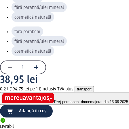
fără parafină/ulei mineral
cosmetică naturală
fără parabeni
fără parafină/ulei mineral
cosmetică naturală
38,95 lei
0,2 l (194,75 lei pe 1 l)
Inclusiv TVA plus
transport
Preț permanent dm
nemajorat din 13.08.2025
Adaugă în coș
Livrabil