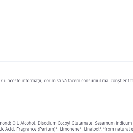
e. Cu aceste informații, dorim să vă facem consumul mai conștient î
mond) Oil, Alcohol, Disodium Cocoyl Glutamate, Sesamum Indicum 
ic Acid, Fragrance (Parfum)*, Limonene*, Linalool*.*from natural es