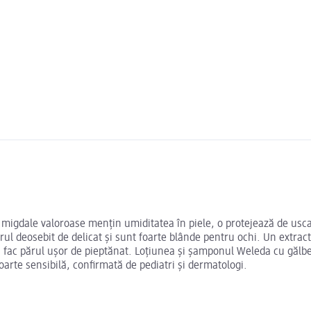
e migdale valoroase mențin umiditatea în piele, o protejează de uscar
ul deosebit de delicat și sunt foarte blânde pentru ochi. Un extract 
ă fac părul ușor de pieptănat. Loțiunea și șamponul Weleda cu gălbe
foarte sensibilă, confirmată de pediatri și dermatologi.