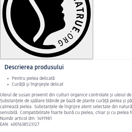
Descrierea produsului
Pentru pielea delicată
Curăță și îngrijește delicat
Uleiul de susan provenit din culturi organice controlate și uleiul d
Substanțele de spălare blânde pe bază de plante curăță pielea și păr
calmează pielea. Substanțele de îngrijire atent selectate din natur
sensibilă. Compatibilitate foarte bună cu pielea, chiar și cu pielea 
Număr articol dm: 1491981
EAN: 4001638523127