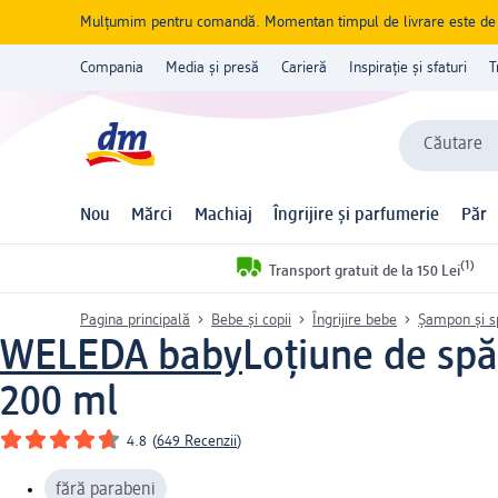
Mulțumim pentru comandă. Momentan timpul de livrare este de 5 
Compania
Media și presă
Carieră
Inspirație și sfaturi
T
Căutare
Nou
Mărci
Machiaj
Îngrijire și parfumerie
Păr
(1)
Transport gratuit de la 150 Lei
Pagina principală
Bebe și copii
Îngrijire bebe
Șampon și s
WELEDA baby
Loțiune de spă
200 ml
4.8
(
649 Recenzii
)
fără parabeni