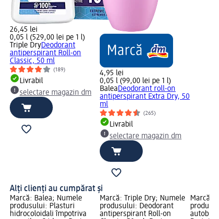
26,45 lei
0,05 l (529,00 lei pe 1 l)
Triple Dry
Deodorant
antiperspirant Roll-on
Classic, 50 ml
(189)
4,95 lei
Livrabil
0,05 l (99,00 lei pe 1 l)
Balea
Deodorant roll-on
selectare magazin dm
antiperspirant Extra Dry, 50
ml
(265)
Livrabil
selectare magazin dm
Alți clienți au cumpărat și
Marcă: Balea; Numele
Marcă: Triple Dry; Numele
Marcă: L
produsului: Plasturi
produsului: Deodorant
produsul
hidrocoloidali împotriva
antiperspirant Roll-on
autobron