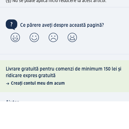
(§) Nu se poate aplica nicio reducere la acest articol.
Ce părere aveți despre această pagină?
Livrare gratuită pentru comenzi de minimum 150 lei și
ridicare expres gratuită
Creați contul meu dm acum
Ajutor
Avantaje și Servicii
Relații clienți
Livrare și transport
Returnare și schimb