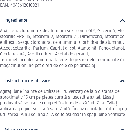
EAN: 4045612010821
Ingrediente
Apă, Tetraclorohidrex de aluminiu și zirconiu GLY, Glicerină, Eter
stearilic PPG-15, Steareth-2, Steareth-21, Dimeticonă, Stearat de
etilhexil, Sesquiclorohidrat de aluminiu, Clorhidrat de aluminiu,
Alcool cetearilic, Parfum, Caprilil glicol, Alantoină, Fenoxietanol,
Clorfenesină, Acetil cedren, Acetat de geranil,
Tetrametilacetiloctahidronaftalene. Ingredientele menționate în
magazinul online pot diferi de cele de pe ambalaj.
Instrucțiuni de utilizare
Agitați bine înainte de utilizare. Pulverizați de la o distanță de
aproximativ 15 cm pe pielea curată și uscată a axilei. Lăsați
produsul să se usuce complet înainte de a vă îmbrăca. Evitați
aplicarea pe pielea iritată sau rănită. În caz de iritație, întrerupeți
utilizarea. A nu se inhala. A se folosi doar în spații bine ventilate.