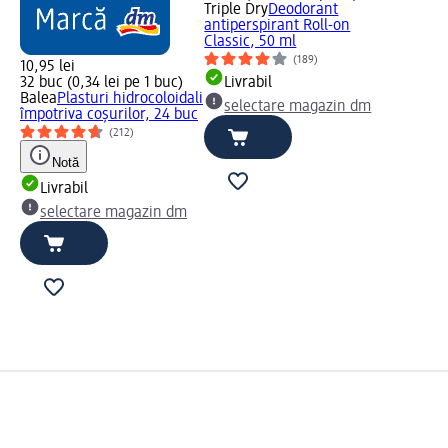
Triple Dry
Deodorant
antiperspirant Roll-on
Classic, 50 ml
(189)
10,95 lei
32 buc (0,34 lei pe 1 buc)
Livrabil
Balea
Plasturi hidrocoloidali
selectare magazin dm
împotriva coșurilor, 24 buc
(212)
Notă
Livrabil
selectare magazin dm