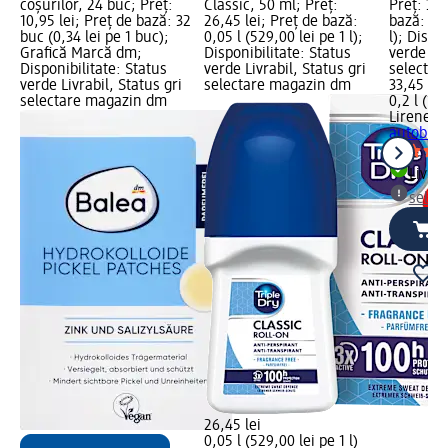
coșurilor, 24 buc; Preț:
Classic, 50 ml; Preț:
Preț: 33,
10,95 lei; Preț de bază: 32
26,45 lei; Preț de bază:
bază: 0,2
buc (0,34 lei pe 1 buc);
0,05 l (529,00 lei pe 1 l);
l); Dispo
Grafică Marcă dm;
Disponibilitate: Status
verde Liv
Disponibilitate: Status
verde Livrabil, Status gri
selectar
verde Livrabil, Status gri
selectare magazin dm
33,45 lei
selectare magazin dm
0,2 l (167
Lirene
Ap
autobron
Livrab
selec
26,45 lei
0,05 l (529,00 lei pe 1 l)