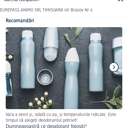
Adresa companiei
EUREPASS ANIMO SRL TIMISOARA str Brasov Nr 4
Recomandări
Vara a venit și, odată cu ea, și temperaturile ridicate. Este
De
timpul să alegeți deodorantul potrivit!
De
Dumneavoastră ce deodorant folosiți?