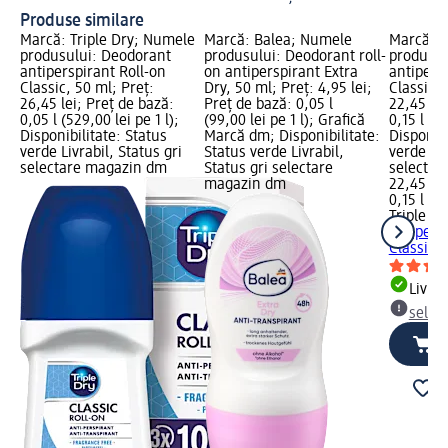
Produse similare
Marcă: Triple Dry; Numele
Marcă: Balea; Numele
Marcă: T
produsului: Deodorant
produsului: Deodorant roll-
produsul
antiperspirant Roll-on
on antiperspirant Extra
antipers
Classic, 50 ml; Preț:
Dry, 50 ml; Preț: 4,95 lei;
Classic, 
26,45 lei; Preț de bază:
Preț de bază: 0,05 l
22,45 lei
0,05 l (529,00 lei pe 1 l);
(99,00 lei pe 1 l); Grafică
0,15 l (14
Disponibilitate: Status
Marcă dm; Disponibilitate:
Disponibi
verde Livrabil, Status gri
Status verde Livrabil,
verde Liv
selectare magazin dm
Status gri selectare
selectar
magazin dm
22,45 lei
0,15 l (14
Triple Dr
antipers
Classic, 
Livrab
selec