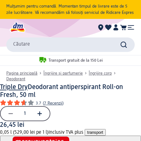
Mulțumim pentru comandă. Momentan timpul de livrare este de 5
zile lucrătoare. Vă recomandăm să folosiți serviciul de Ridicare Expres
Căutare
Transport gratuit de la 150 Lei
Pagina principală
Îngrijire și parfumerie
Îngrijire corp
Deodorant
Triple Dry
Deodorant antiperspirant Roll-on
Fresh, 50 ml
3.7
(
7 Recenzii
)
26,45 lei
0,05 l (529,00 lei pe 1 l)
Inclusiv TVA plus
transport