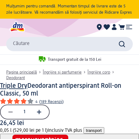
Mulțumim pentru comandă. Momentan timpul de livrare este de 5
zile lucrătoare. Vă recomandăm să folosiți serviciul de Ridicare Expres
Căutare
Transport gratuit de la 150 Lei
Pagina principală
Îngrijire și parfumerie
Îngrijire corp
Deodorant
Triple Dry
Deodorant antiperspirant Roll-on
Classic, 50 ml
4
(
189 Recenzii
)
26,45 lei
0,05 l (529,00 lei pe 1 l)
Inclusiv TVA plus
transport