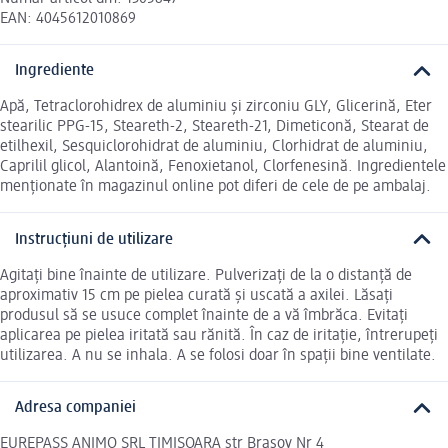
EAN: 4045612010869
Ingrediente
Apă, Tetraclorohidrex de aluminiu și zirconiu GLY, Glicerină, Eter
stearilic PPG-15, Steareth-2, Steareth-21, Dimeticonă, Stearat de
etilhexil, Sesquiclorohidrat de aluminiu, Clorhidrat de aluminiu,
Caprilil glicol, Alantoină, Fenoxietanol, Clorfenesină. Ingredientele
menționate în magazinul online pot diferi de cele de pe ambalaj.
Instrucțiuni de utilizare
Agitați bine înainte de utilizare. Pulverizați de la o distanță de
aproximativ 15 cm pe pielea curată și uscată a axilei. Lăsați
produsul să se usuce complet înainte de a vă îmbrăca. Evitați
aplicarea pe pielea iritată sau rănită. În caz de iritație, întrerupeți
utilizarea. A nu se inhala. A se folosi doar în spații bine ventilate.
Adresa companiei
EUREPASS ANIMO SRL TIMISOARA str Brasov Nr 4