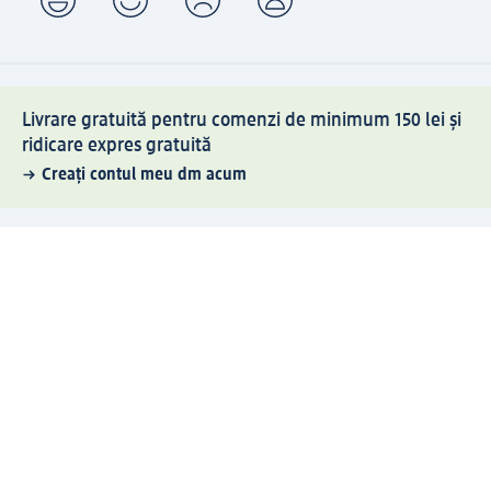
Livrare gratuită pentru comenzi de minimum 150 lei și
ridicare expres gratuită
Creați contul meu dm acum
Ajutor
Avantaje și Servicii
Relații clienți
Livrare și transport
Returnare și schimb
Compania dm
Compania
Responsabilitate
Carieră
Presă
Structura corporativă
Universul produselor dm