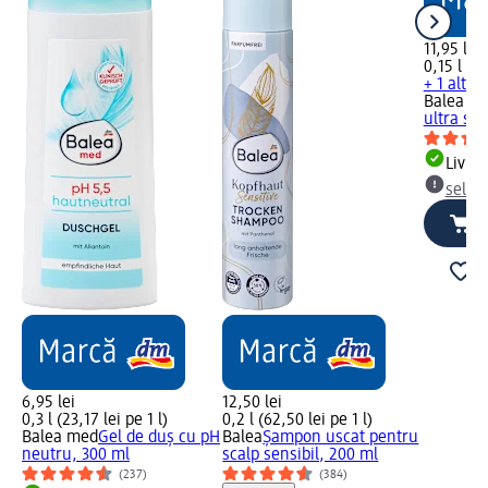
11,95 lei
0,15 l (79
+ 1 altă
Balea m
ultra sen
Livrab
selec
6,95 lei
12,50 lei
0,3 l (23,17 lei pe 1 l)
0,2 l (62,50 lei pe 1 l)
Balea med
Gel de duș cu pH
Balea
Șampon uscat pentru
neutru, 300 ml
scalp sensibil, 200 ml
(237)
(384)