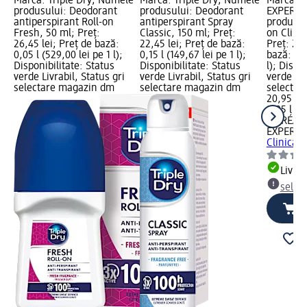
Marcă: Triple Dry; Numele
Marcă: Triple Dry; Numele
Marcă: 
produsului: Deodorant
produsului: Deodorant
EXPERT;
antiperspirant Roll-on
antiperspirant Spray
produsul
Fresh, 50 ml; Preț:
Classic, 150 ml; Preț:
on Clinic
26,45 lei; Preț de bază:
22,45 lei; Preț de bază:
Preț: 20,
0,05 l (529,00 lei pe 1 l);
0,15 l (149,67 lei pe 1 l);
bază: 0,0
Disponibilitate: Status
Disponibilitate: Status
l); Dispo
verde Livrabil, Status gri
verde Livrabil, Status gri
verde Liv
selectare magazin dm
selectare magazin dm
selectar
20,95 lei
0,05 l (41
L'ORÉAL
EXPERT
D
Clinical 
Livrab
selec