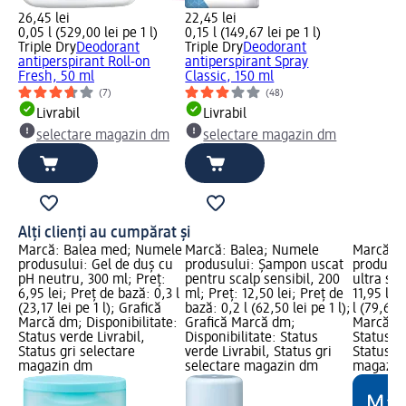
26,45 lei
22,45 lei
0,05 l (529,00 lei pe 1 l)
0,15 l (149,67 lei pe 1 l)
Triple Dry
Deodorant
Triple Dry
Deodorant
antiperspirant Roll-on
antiperspirant Spray
Fresh, 50 ml
Classic, 150 ml
(7)
(48)
Livrabil
Livrabil
selectare magazin dm
selectare magazin dm
Alți clienți au cumpărat și
Marcă: Balea med; Numele
Marcă: Balea; Numele
Marcă: 
produsului: Gel de duș cu
produsului: Șampon uscat
produsul
pH neutru, 300 ml; Preț:
pentru scalp sensibil, 200
ultra sen
6,95 lei; Preț de bază: 0,3 l
ml; Preț: 12,50 lei; Preț de
11,95 lei
(23,17 lei pe 1 l); Grafică
bază: 0,2 l (62,50 lei pe 1 l);
l (79,67 l
Marcă dm; Disponibilitate:
Grafică Marcă dm;
Marcă dm
Status verde Livrabil,
Disponibilitate: Status
Status ve
Status gri selectare
verde Livrabil, Status gri
Status gr
magazin dm
selectare magazin dm
magazin