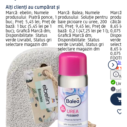
Alți clienți au cumpărat și
Marcă: ebelin; Numele
Marcă: Balea; Numele
Marcă: 
produsului: Piatră ponce, 1
produsului: Soluție pentru
produsul
buc; Preț: 5,45 lei; Preț de
baie picioare cu uree, 200
călcâie, 
bază: 1 buc (5,45 lei pe 1
ml; Preț: 9,45 lei; Preț de
8,65 lei;
buc); Grafică Marcă dm;
bază: 0,2 l (47,25 lei pe 1 l);
0,075 l (1
Disponibilitate: Status
Grafică Marcă dm;
Disponibi
verde Livrabil, Status gri
Disponibilitate: Status
verde Liv
selectare magazin dm
verde Livrabil, Status gri
selectar
selectare magazin dm
8,65 lei
0,075 l (1
FOOTNE
călcâie, 
Notă
Livrab
selec