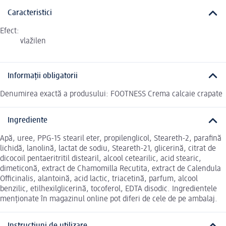
Caracteristici
Efect:
vlažilen
Informații obligatorii
Denumirea exactă a produsului: FOOTNESS Crema calcaie crapate
Ingrediente
Apă, uree, PPG-15 stearil eter, propilenglicol, Steareth-2, parafină
lichidă, lanolină, lactat de sodiu, Steareth-21, glicerină, citrat de
dicocoil pentaeritritil distearil, alcool cetearilic, acid stearic,
dimeticonă, extract de Chamomilla Recutita, extract de Calendula
Officinalis, alantoină, acid lactic, triacetină, parfum, alcool
benzilic, etilhexilglicerină, tocoferol, EDTA disodic. Ingredientele
menționate în magazinul online pot diferi de cele de pe ambalaj.
Instrucțiuni de utilizare