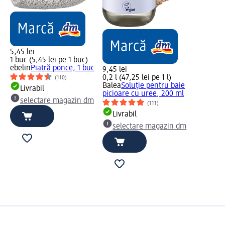
5,45 lei
1 buc (5,45 lei pe 1 buc)
ebelin
Piatră ponce, 1 buc
9,45 lei
0,2 l (47,25 lei pe 1 l)
(110)
Balea
Soluție pentru baie
Livrabil
picioare cu uree, 200 ml
selectare magazin dm
(111)
Livrabil
selectare magazin dm