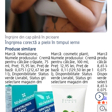
Îngrijire din cap până în picioare
Cum
Îngrijirea corectă a pielii în timpul iernii
Pr
Produse similare
Marcă: Nivelazione;
Marcă: cosmetic plant;
Marcă: 
Numele produsului: Cremă
Numele produsului: Cremă
produsul
pentru călcâie crăpate, 75
pentru călcâie, 100 ml;
călcâie, 
ml; Preț: 15,95 lei; Preț de
Preț: 12,95 lei; Preț de
8,65 lei;
bază: 0,075 l (212,67 lei pe
bază: 0,1 l (129,50 lei pe 1
0,075 l (1
1 l); Disponibilitate: Status
l); Disponibilitate: Status
Disponibi
verde Livrabil, Status gri
verde Livrabil, Status gri
verde Liv
selectare magazin dm
selectare magazin dm
selectar
8,65 lei
0,075 l (1
FOOTNE
călcâie, 
Notă