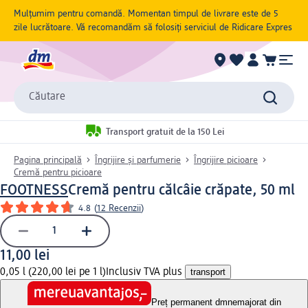
Mulțumim pentru comandă. Momentan timpul de livrare este de 5
zile lucrătoare. Vă recomandăm să folosiți serviciul de Ridicare Expres
Căutare
Transport gratuit de la 150 Lei
Pagina principală
Îngrijire și parfumerie
Îngrijire picioare
Cremă pentru picioare
FOOTNESS
Cremă pentru călcâie crăpate, 50 ml
4.8
(
12 Recenzii
)
11,00 lei
0,05 l (220,00 lei pe 1 l)
Inclusiv TVA plus
transport
Preț permanent dm
nemajorat din