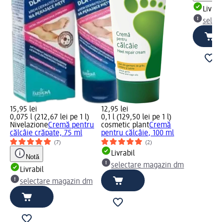
Livrab
selec
15,95 lei
12,95 lei
0,075 l (212,67 lei pe 1 l)
0,1 l (129,50 lei pe 1 l)
Nivelazione
Cremă pentru
cosmetic plant
Cremă
călcâie crăpate, 75 ml
pentru călcâie, 100 ml
(7)
(2)
Livrabil
Notă
selectare magazin dm
Livrabil
selectare magazin dm