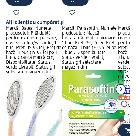
Alți clienți au cumpărat și
Marcă: Balea; Numele
Marcă: Parasoftin; Numele
Marcă: L
produsului: Pilă dublă
produsului: Mască
produsul
pentru exfoliere picioare,
hidratantă pentru picioare,
regenera
diverse culori/variante, 1
1 buc; Preț: 30,95 lei; Preț
pentru p
buc; Preț: 15,95 lei; Preț de
de bază: 1 buc (30,95 lei pe
Preț: 19,
bază: 1 buc (15,95 lei pe 1
1 buc); Disponibilitate:
bază: 0,0
buc); Grafică Marcă dm;
Status verde Livrabil,
1 l); Dis
Disponibilitate: Status
Status gri selectare
verde Liv
verde Livrabil, Status gri
magazin dm
selectar
selectare magazin dm
19,95 lei
0,075 l (
Lirene
C
regenera
pentru pi
Notă
Livrab
selec