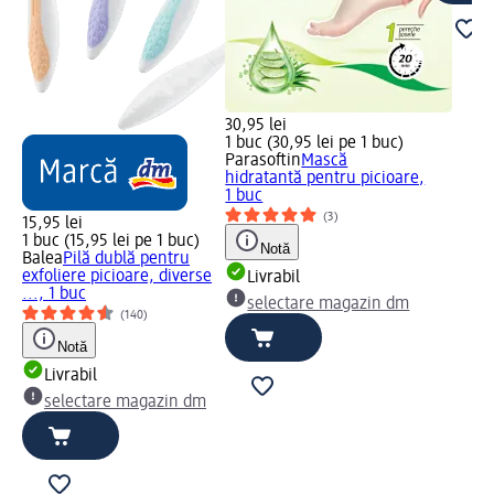
30,95 lei
1 buc (30,95 lei pe 1 buc)
Parasoftin
Mască
hidratantă pentru picioare,
1 buc
(3)
15,95 lei
1 buc (15,95 lei pe 1 buc)
Notă
Balea
Pilă dublă pentru
exfoliere picioare, diverse
Livrabil
..., 1 buc
selectare magazin dm
(140)
Notă
Livrabil
selectare magazin dm