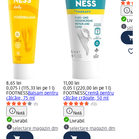
Notă
Livrab
selec
8,65 lei
11,00 lei
0,075 l (115,33 lei pe 1 l)
0,05 l (220,00 lei pe 1 l)
FOOTNESS
Balsam pentru
FOOTNESS
Cremă pentru
călcâie, 75 ml
călcâie crăpate, 50 ml
(1)
(12)
Notă
Notă
Livrabil
Livrabil
selectare magazin dm
selectare magazin dm