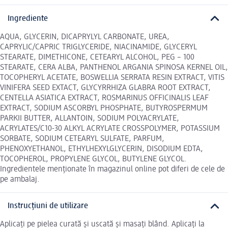
Ingrediente
AQUA, GLYCERIN, DICAPRYLYL CARBONATE, UREA,
CAPRYLIC/CAPRIC TRIGLYCERIDE, NIACINAMIDE, GLYCERYL
STEARATE, DIMETHICONE, CETEARYL ALCOHOL, PEG – 100
STEARATE, CERA ALBA, PANTHENOL ARGANIA SPINOSA KERNEL OIL,
TOCOPHERYL ACETATE, BOSWELLIA SERRATA RESIN EXTRACT, VITIS
VINIFERA SEED EXTACT, GLYCYRRHIZA GLABRA ROOT EXTRACT,
CENTELLA ASIATICA EXTRACT, ROSMARINUS OFFICINALIS LEAF
EXTRACT, SODIUM ASCORBYL PHOSPHATE, BUTYROSPERMUM
PARKII BUTTER, ALLANTOIN, SODIUM POLYACRYLATE,
ACRYLATES/C10-30 ALKYL ACRYLATE CROSSPOLYMER, POTASSIUM
SORBATE, SODIUM CETEARYL SULFATE, PARFUM,
PHENOXYETHANOL, ETHYLHEXYLGLYCERIN, DISODIUM EDTA,
TOCOPHEROL, PROPYLENE GLYCOL, BUTYLENE GLYCOL.
Ingredientele menționate în magazinul online pot diferi de cele de
pe ambalaj.
Instrucțiuni de utilizare
Aplicați pe pielea curată și uscată și masați blând. Aplicați la