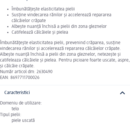
Îmbunătățește elasticitatea pielii
Susține vindecarea rănilor și accelerează repararea
călcâielor crăpate
Albește nuanță închisă a pielii din zona gleznelor
Catifelează călcâiele și pielea
Îmbunătățește elasticitatea pielii, prevenind crăparea, susține
vindecarea rănilor și accelerează repararea călcâielor crăpate.
Albește nuanță închisă a pielii din zona gleznelor, netezește și
catifeleaza călcâiele și pielea. Pentru picioare foarte uscate, aspre,
și călcâie crăpate.
Număr articol dm: 2630490
EAN: 8697711700026
Caracteristici
Domeniu de utilizare:
telo
Tipul pielii:
piele uscată