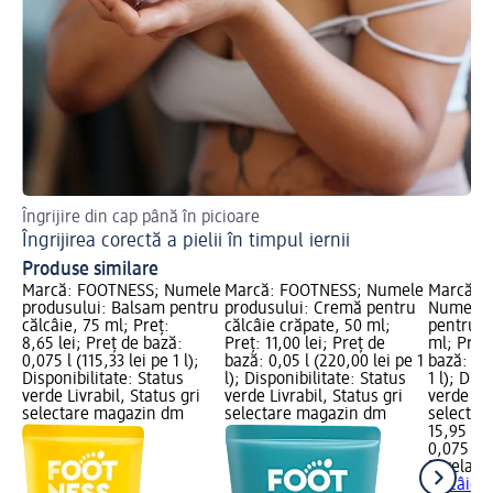
Îngrijire din cap până în picioare
Cum
Îngrijirea corectă a pielii în timpul iernii
Pr
Produse similare
Marcă: FOOTNESS; Numele
Marcă: FOOTNESS; Numele
Marcă: N
produsului: Balsam pentru
produsului: Cremă pentru
Numele 
călcâie, 75 ml; Preț:
călcâie crăpate, 50 ml;
pentru c
8,65 lei; Preț de bază:
Preț: 11,00 lei; Preț de
ml; Preț:
0,075 l (115,33 lei pe 1 l);
bază: 0,05 l (220,00 lei pe 1
bază: 0,0
Disponibilitate: Status
l); Disponibilitate: Status
1 l); Dis
verde Livrabil, Status gri
verde Livrabil, Status gri
verde Liv
selectare magazin dm
selectare magazin dm
selectar
15,95 lei
0,075 l (2
Nivelazi
călcâie 