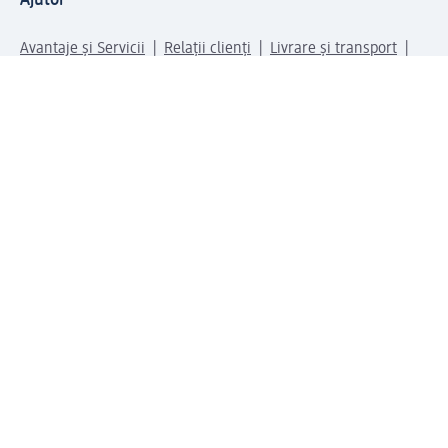
Ajutor
Avantaje și Servicii
Relații clienți
Livrare și transport
Returnare și schimb
Compania dm
Compania
Responsabilitate
Carieră
Presă
Structura corporativă
Universul produselor dm
Lumea dm
Metode de plată