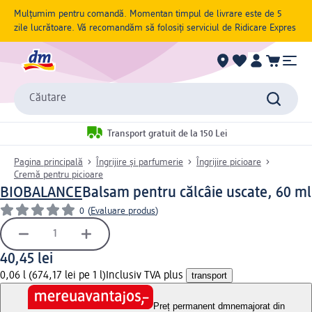
Mulțumim pentru comandă. Momentan timpul de livrare este de 5
zile lucrătoare. Vă recomandăm să folosiți serviciul de Ridicare Expres
Căutare
Transport gratuit de la 150 Lei
Pagina principală
Îngrijire și parfumerie
Îngrijire picioare
Cremă pentru picioare
BIOBALANCE
Balsam pentru călcâie uscate, 60 ml
0
(
Evaluare produs
)
40,45 lei
0,06 l (674,17 lei pe 1 l)
Inclusiv TVA plus
transport
Preț permanent dm
nemajorat din