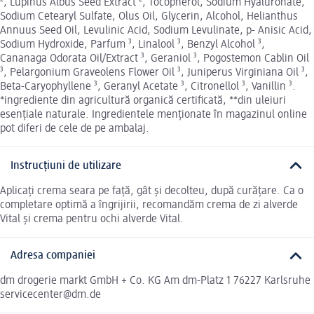
², Lupinus Albus Seed Extract ², Tocopherol, Sodium Hyaluronate,
Sodium Cetearyl Sulfate, Olus Oil, Glycerin, Alcohol, Helianthus
Annuus Seed Oil, Levulinic Acid, Sodium Levulinate, p- Anisic Acid,
Sodium Hydroxide, Parfum ³, Linalool ³, Benzyl Alcohol ³,
Cananaga Odorata Oil/Extract ³, Geraniol ³, Pogostemon Cablin Oil
³, Pelargonium Graveolens Flower Oil ³, Juniperus Virginiana Oil ³,
Beta-Caryophyllene ³, Geranyl Acetate ³, Citronellol ³, Vanillin ³.
*ingrediente din agricultură organică certificată, **din uleiuri
esențiale naturale. Ingredientele menționate în magazinul online
pot diferi de cele de pe ambalaj.
Instrucțiuni de utilizare
Aplicați crema seara pe față, gât și decolteu, după curățare. Ca o
completare optimă a îngrijirii, recomandăm crema de zi alverde
Vital și crema pentru ochi alverde Vital.
Adresa companiei
dm drogerie markt GmbH + Co. KG Am dm-Platz 1 76227 Karlsruhe
servicecenter@dm.de