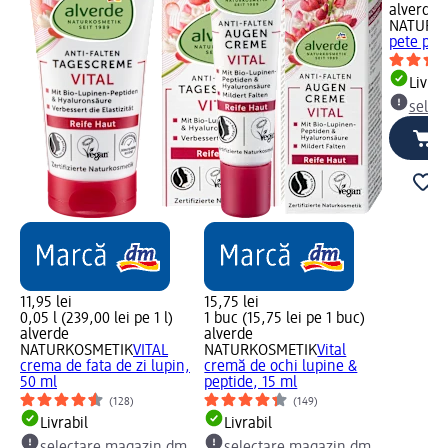
alverde
NATURK
pete pig
Livrab
selec
11,95 lei
15,75 lei
0,05 l (239,00 lei pe 1 l)
1 buc (15,75 lei pe 1 buc)
alverde
alverde
NATURKOSMETIK
VITAL
NATURKOSMETIK
Vital
crema de fata de zi lupin,
cremă de ochi lupine &
50 ml
peptide, 15 ml
(128)
(149)
Livrabil
Livrabil