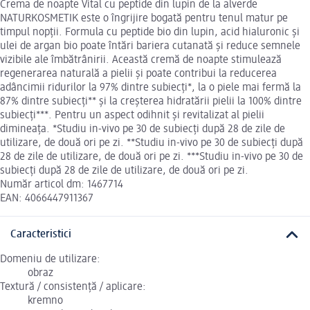
Crema de noapte Vital cu peptide din lupin de la alverde
NATURKOSMETIK este o îngrijire bogată pentru tenul matur pe
timpul nopții. Formula cu peptide bio din lupin, acid hialuronic și
ulei de argan bio poate întări bariera cutanată și reduce semnele
vizibile ale îmbătrânirii. Această cremă de noapte stimulează
regenerarea naturală a pielii și poate contribui la reducerea
adâncimii ridurilor la 97% dintre subiecți*, la o piele mai fermă la
87% dintre subiecți** și la creșterea hidratării pielii la 100% dintre
subiecți***. Pentru un aspect odihnit și revitalizat al pielii
dimineața. *Studiu in-vivo pe 30 de subiecți după 28 de zile de
utilizare, de două ori pe zi. **Studiu in-vivo pe 30 de subiecți după
28 de zile de utilizare, de două ori pe zi. ***Studiu in-vivo pe 30 de
subiecți după 28 de zile de utilizare, de două ori pe zi.
Număr articol dm: 1467714
EAN: 4066447911367
Caracteristici
Domeniu de utilizare:
obraz
Textură / consistență / aplicare:
kremno