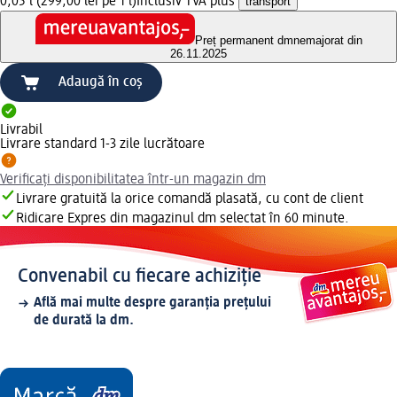
0,05 l (299,00 lei pe 1 l)
Inclusiv TVA plus
transport
Preț permanent dm
nemajorat din
26.11.2025
Adaugă în coș
Livrabil
Livrare standard 1-3 zile lucrătoare
Verificați disponibilitatea într-un magazin dm
Livrare gratuită la orice comandă plasată, cu cont de client
Ridicare Expres din magazinul dm selectat în 60 minute.
Convenabil cu fiecare achiziție
Află mai multe despre garanția prețului
de durată la dm.