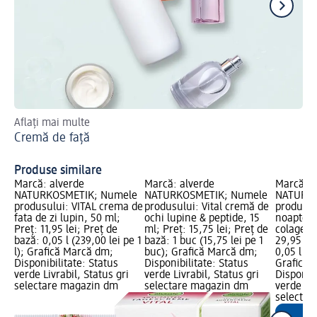
Aflați mai multe
To
Cremă de față
So
Produse similare
Marcă: alverde
Marcă: alverde
Marcă: a
NATURKOSMETIK; Numele
NATURKOSMETIK; Numele
NATURKO
produsului: VITAL crema de
produsului: Vital cremă de
produsul
fata de zi lupin, 50 ml;
ochi lupine & peptide, 15
noapte p
Preț: 11,95 lei; Preț de
ml; Preț: 15,75 lei; Preț de
colagen,
bază: 0,05 l (239,00 lei pe 1
bază: 1 buc (15,75 lei pe 1
29,95 lei
l); Grafică Marcă dm;
buc); Grafică Marcă dm;
0,05 l (59
Disponibilitate: Status
Disponibilitate: Status
Grafică 
verde Livrabil, Status gri
verde Livrabil, Status gri
Disponibi
selectare magazin dm
selectare magazin dm
verde Liv
selectar