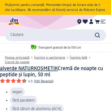
Mulțumim pentru comandă. Momentan timpul de livrare este de 5
zile lucrătoare. Vă recomandăm să folosiți serviciul de Ridicare Expres
Căutare
Transport gratuit de la 150 Lei
Pagina principală
Îngrijire și parfumerie
Îngrijire față
Cremă de noapte
alverde NATURKOSMETIK
Cremă de noapte cu
peptide și lupin, 50 ml
4.5
(
105 Recenzii
)
vegan
fără parabeni
fără săruri de aluminiu (ACH)