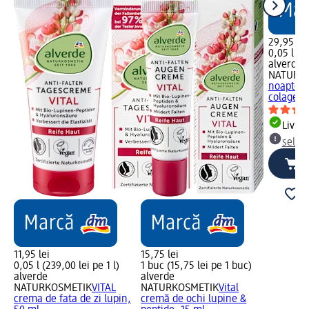
29,95 lei
0,05 l (59
alverde
NATURK
noapte p
colagen,
Livrab
selec
11,95 lei
15,75 lei
0,05 l (239,00 lei pe 1 l)
1 buc (15,75 lei pe 1 buc)
alverde
alverde
NATURKOSMETIK
VITAL
NATURKOSMETIK
Vital
crema de fata de zi lupin,
cremă de ochi lupine &