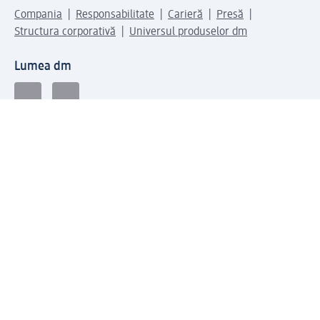
Compania
Responsabilitate
Carieră
Presă
Structura corporativă
Universul produselor dm
Lumea dm
Metode de plată
Conectați-vă cu dm