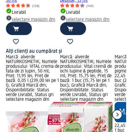
50 ml
peptide, 15 ml
(128)
(149)
Livrabil
Livrabil
selectare magazin dm
selectare magazin dm
Alți clienți au cumpărat și
Marcă: alverde
Marcă: alverde
Marcă: a
NATURKOSMETIK; Numele
NATURKOSMETIK; Numele
NATURKO
produsului: VITAL crema de
produsului: Vital cremă de
produsulu
fata de zi lupin, 50 ml;
ochi lupine & peptide, 15
pigmenta
Preț: 11,95 lei; Preț de
ml; Preț: 15,75 lei; Preț de
22,45 lei
bază: 0,05 l (239,00 lei pe 1
bază: 1 buc (15,75 lei pe 1
buc (22,4
l); Grafică Marcă dm;
buc); Grafică Marcă dm;
Grafică 
Disponibilitate: Status
Disponibilitate: Status
Disponibi
verde Livrabil, Status gri
verde Livrabil, Status gri
verde Liv
selectare magazin dm
selectare magazin dm
selectar
22,45 lei
1 buc (22