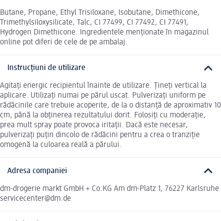
Butane, Propane, Ethyl Trisiloxane, Isobutane, Dimethicone,
Trimethylsiloxysilicate, Talc, CI 77499, CI 77492, CI 77491,
Hydrogen Dimethicone. Ingredientele menționate în magazinul
online pot diferi de cele de pe ambalaj.
Instrucțiuni de utilizare
Agitați energic recipientul înainte de utilizare. Țineți vertical la
aplicare. Utilizați numai pe părul uscat. Pulverizați uniform pe
rădăcinile care trebuie acoperite, de la o distanță de aproximativ 10
cm, până la obținerea rezultatului dorit. Folosiți cu moderație,
prea mult spray poate provoca iritații. Dacă este necesar,
pulverizați puțin dincolo de rădăcini pentru a crea o tranziție
omogenă la culoarea reală a părului.
Adresa companiei
dm-drogerie markt GmbH + Co.KG Am dm-Platz 1, 76227 Karlsruhe
servicecenter@dm.de