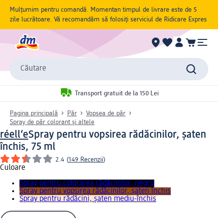
Mulțumim pentru comandă. Momentan timpul de livrare este de 5
zile lucrătoare. Vă recomandăm să folosiți serviciul de Ridicare Expres
Căutare
Transport gratuit de la 150 Lei
Pagina principală
Păr
Vopsea de păr
Spray de păr colorant și altele
réell‘e
Spray pentru vopsirea rădăcinilor, șaten
închis, 75 ml
2.4
(
149 Recenzii
)
Culoare
Spray pentru colorarea rădăcinilor, negru
Spray pentru vopsirea rădăcinilor, șaten închis
Spray pentru rădăcini, șaten mediu-închis