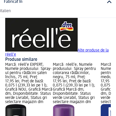
Fabricat în
Italien
Alte produse de la
réell‘e
Produse similare
Marcă: réell‘e EXPERT;
Marcă: réell‘e; Numele
Marcă: r
Numele produsului: Spray-
produsului: Spray pentru
Numele p
ul pentru rădăcini șaten
colorarea rădăcinilor,
pentru r
închis, 75 ml; Preț:
negru, 75 ml; Preț:
mediu-în
17,95 lei; Preț de bază:
17,95 lei; Preț de bază:
17,95 lei
0,075 l (239,33 lei pe 1 l);
0,075 l (239,33 lei pe 1 l);
0,075 l (2
Grafică NOU, Grafică Marcă
Grafică Marcă dm;
Grafică 
dm; Disponibilitate: Status
Disponibilitate: Status
dm; Dispo
verde Livrabil, Status gri
verde Livrabil, Status gri
verde Liv
selectare magazin dm
selectare magazin dm
selectar