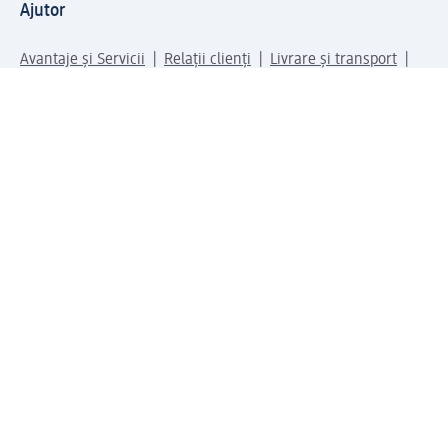
Ajutor
Avantaje și Servicii
Relații clienți
Livrare și transport
Returnare și schimb
Compania dm
Compania
Responsabilitate
Carieră
Presă
Structura corporativă
Universul produselor dm
Lumea dm
Metode de plată