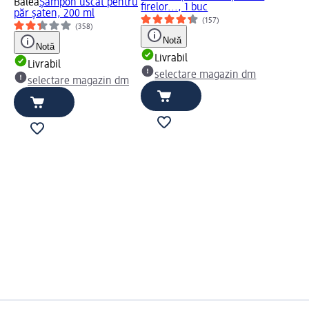
Balea
Șampon uscat pentru
firelor..., 1 buc
păr șaten, 200 ml
(157)
(358)
Notă
Notă
Livrabil
Livrabil
selectare magazin dm
selectare magazin dm