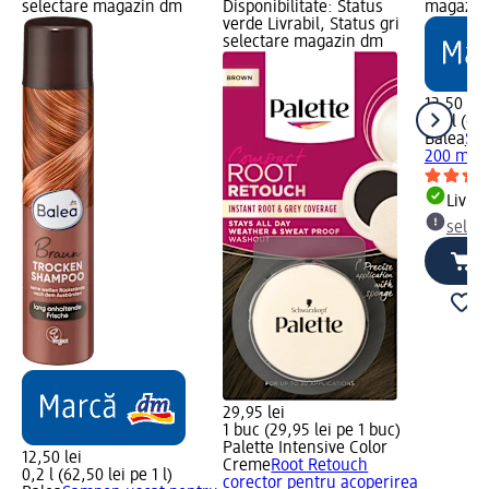
selectare magazin dm
Disponibilitate: Status
magazin
verde Livrabil, Status gri
selectare magazin dm
12,50 lei
0,2 l (62,
Balea
Şam
200 ml
Livrab
selec
29,95 lei
1 buc (29,95 lei pe 1 buc)
Palette Intensive Color
12,50 lei
Creme
Root Retouch
0,2 l (62,50 lei pe 1 l)
corector pentru acoperirea