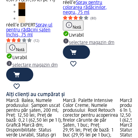
0,075 l (239,33 lei pe 1 l)
réell‘e
Spray pentru
colorarea rădăcinilor,
negru, 75 ml
(80)
réell‘e EXPERT
Spray-ul
Notă
pentru rădăcini șaten
închis, 75 ml
Livrabil
(12)
selectare magazin dm
Notă
Livrabil
selectare magazin dm
Alți clienți au cumpărat și
Marcă: Balea; Numele
Marcă: Palette Intensive
Marcă: B
produsului: Șampon uscat
Color Creme; Numele
produsul
pentru păr șaten, 200 ml;
produsului: Root Retouch
6 în 1, 2
Preț: 12,50 lei; Preț de
corector pentru acoperirea
12,50 lei
bază: 0,2 l (62,50 lei pe 1 l);
firelor cărunte de păr
l (62,50 l
Grafică Marcă dm;
Șaten, 1 buc; Preț:
Marcă dm
Disponibilitate: Status
29,95 lei; Preț de bază: 1
Status ve
verde Livrabil, Status gri
buc (29,95 lei pe 1 buc);
Status gr