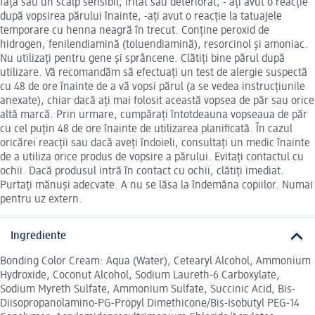
față sau un scalp sensibil, iritat sau deteriorat, - ați avut o reacție
după vopsirea părului înainte, -ați avut o reacție la tatuajele
temporare cu henna neagră în trecut. Conține peroxid de
hidrogen, fenilendiamină (toluendiamină), resorcinol și amoniac.
Nu utilizați pentru gene și sprâncene. Clătiți bine părul după
utilizare. Vă recomandăm să efectuați un test de alergie suspectă
cu 48 de ore înainte de a vă vopsi părul (a se vedea instrucțiunile
anexate), chiar dacă ați mai folosit această vopsea de păr sau orice
altă marcă. Prin urmare, cumpărați întotdeauna vopseaua de păr
cu cel puțin 48 de ore înainte de utilizarea planificată. În cazul
oricărei reacții sau dacă aveți îndoieli, consultați un medic înainte
de a utiliza orice produs de vopsire a părului. Evitați contactul cu
ochii. Dacă produsul intră în contact cu ochii, clătiți imediat.
Purtați mănuși adecvate. A nu se lăsa la îndemâna copiilor. Numai
pentru uz extern.
Ingrediente
Bonding Color Cream: Aqua (Water), Cetearyl Alcohol, Ammonium
Hydroxide, Coconut Alcohol, Sodium Laureth-6 Carboxylate,
Sodium Myreth Sulfate, Ammonium Sulfate, Succinic Acid, Bis-
Diisopropanolamino-PG-Propyl Dimethicone/Bis-Isobutyl PEG-14