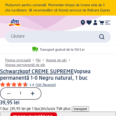
Mulțumim pentru comandă. Momentan timpul de livrare este de 5
zile lucrătoare. Vă recomandăm să folosiți serviciul de Ridicare Expres
Căutare
Transport gratuit de la 150 Lei
Pagina principală
Păr
Vopsea de păr
Vopsea permanentă de păr
Schwarzkopf CREME SUPREME
Vopsea
permanentă 1-0 Negru natural, 1 buc
4.8
(
105 Recenzii
)
39,95 lei
1 buc (39,95 lei pe 1 buc)
Inclusiv TVA plus
transport