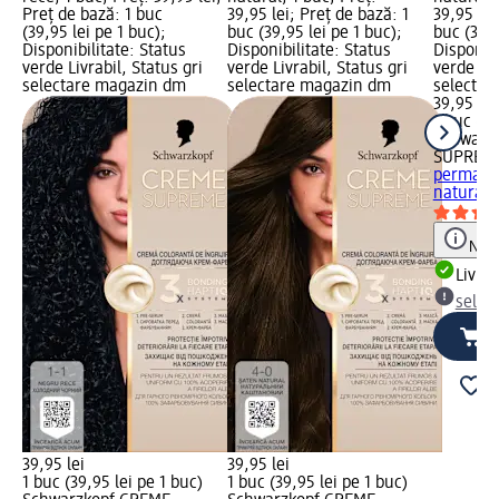
Preț de bază: 1 buc
39,95 lei; Preț de bază: 1
39,95 lei
(39,95 lei pe 1 buc);
buc (39,95 lei pe 1 buc);
buc (39,9
Disponibilitate: Status
Disponibilitate: Status
Disponibi
verde Livrabil, Status gri
verde Livrabil, Status gri
verde Liv
selectare magazin dm
selectare magazin dm
selectar
39,95 lei
1 buc (39
Schwarz
SUPREM
permane
natural, 
Notă
Livrab
selec
39,95 lei
39,95 lei
1 buc (39,95 lei pe 1 buc)
1 buc (39,95 lei pe 1 buc)