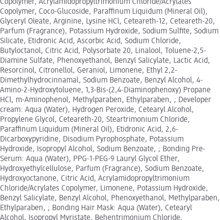
Copolymer, Acrylamidopropyltrimonium Chloride/Acrylates
Copolymer, Coco-Glucoside, Paraffinum Liquidum (Mineral Oil),
Glyceryl Oleate, Arginine, Lysine HCl, Ceteareth-12, Ceteareth-20,
Parfum (Fragrance), Potassium Hydroxide, Sodium Sulfite, Sodium
Silicate, Etidronic Acid, Ascorbic Acid, Sodium Chloride,
Butyloctanol, Citric Acid, Polysorbate 20, Linalool, Toluene-2,5-
Diamine Sulfate, Phenoxyethanol, Benzyl Salicylate, Lactic Acid,
Resorcinol, Citronellol, Geraniol, Limonene, Ethyl 2,2-
Dimethylhydrocinnamal, Sodium Benzoate, Benzyl Alcohol, 4-
Amino-2-Hydroxytoluene, 1,3-Bis-(2,4-Diaminophenoxy) Propane
HCl, m-Aminophenol, Methylparaben, Ethylparaben, ; Developer
cream: Aqua (Water), Hydrogen Peroxide, Cetearyl Alcohol,
Propylene Glycol, Ceteareth-20, Steartrimonium Chloride,
Paraffinum Liquidum (Mineral Oil), Etidronic Acid, 2,6-
Dicarboxypyridine, Disodium Pyrophosphate, Potassium
Hydroxide, Isopropyl Alcohol, Sodium Benzoate, ; Bonding Pre-
Serum: Aqua (Water), PPG-1-PEG-9 Lauryl Glycol Ether,
Hydroxyethylcellulose, Parfum (Fragrance), Sodium Benzoate,
Hydroxyoctanone, Citric Acid, Acrylamidopropyltrimonium
Chloride/Acrylates Copolymer, Limonene, Potassium Hydroxide,
Benzyl Salicylate, Benzyl Alcohol, Phenoxyethanol, Methylparaben,
Ethylparaben, ; Bonding Hair Mask: Aqua (Water), Cetearyl
Alcohol, Isopropyl Myristate, Behentrimonium Chloride,