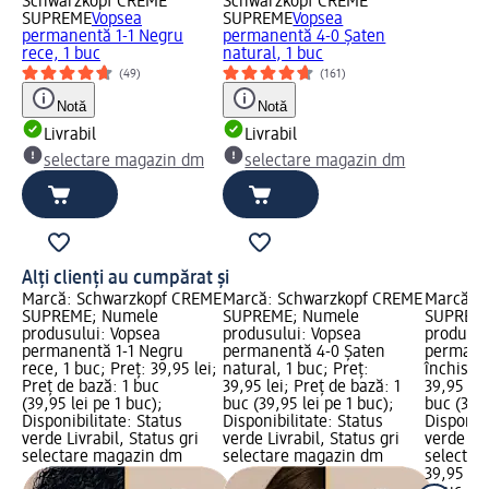
Schwarzkopf CREME
Schwarzkopf CREME
SUPREME
Vopsea
SUPREME
Vopsea
permanentă 1-1 Negru
permanentă 4-0 Șaten
rece, 1 buc
natural, 1 buc
(49)
(161)
Notă
Notă
Livrabil
Livrabil
selectare magazin dm
selectare magazin dm
Alți clienți au cumpărat și
Marcă: Schwarzkopf CREME
Marcă: Schwarzkopf CREME
Marcă: 
SUPREME; Numele
SUPREME; Numele
SUPREME
produsului: Vopsea
produsului: Vopsea
produsul
permanentă 1-1 Negru
permanentă 4-0 Șaten
permane
rece, 1 buc; Preț: 39,95 lei;
natural, 1 buc; Preț:
închis ro
Preț de bază: 1 buc
39,95 lei; Preț de bază: 1
39,95 lei
(39,95 lei pe 1 buc);
buc (39,95 lei pe 1 buc);
buc (39,9
Disponibilitate: Status
Disponibilitate: Status
Disponibi
verde Livrabil, Status gri
verde Livrabil, Status gri
verde Liv
selectare magazin dm
selectare magazin dm
selectar
39,95 lei