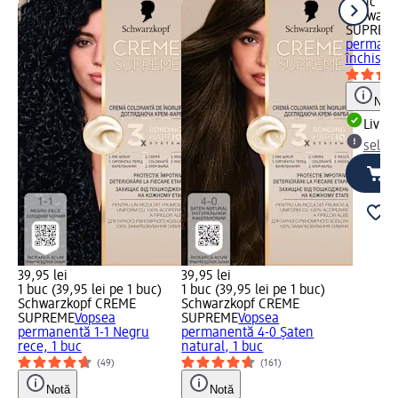
1 buc (39
Schwarz
SUPREM
permane
închis ro
Notă
Livrab
selec
39,95 lei
39,95 lei
1 buc (39,95 lei pe 1 buc)
1 buc (39,95 lei pe 1 buc)
Schwarzkopf CREME
Schwarzkopf CREME
SUPREME
Vopsea
SUPREME
Vopsea
permanentă 1-1 Negru
permanentă 4-0 Șaten
rece, 1 buc
natural, 1 buc
(49)
(161)
Notă
Notă