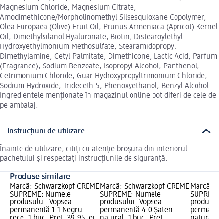
Magnesium Chloride, Magnesium Citrate,
Amodimethicone/Morpholinomethyl Silsesquioxane Copolymer,
Olea Europaea (Olive) Fruit Oil, Prunus Armeniaca (Apricot) Kernel
Oil, Dimethylsilanol Hyaluronate, Biotin, Distearoylethyl
Hydroxyethylmonium Methosulfate, Stearamidopropyl
Dimethylamine, Cetyl Palmitate, Dimethicone, Lactic Acid, Parfum
(Fragrance), Sodium Benzoate, Isopropyl Alcohol, Panthenol,
Cetrimonium Chloride, Guar Hydroxypropyltrimonium Chloride,
Sodium Hydroxide, Trideceth-5, Phenoxyethanol, Benzyl Alcohol.
Ingredientele menționate în magazinul online pot diferi de cele de
pe ambalaj.
Instrucțiuni de utilizare
Înainte de utilizare, citiți cu atenție broșura din interiorul
pachetului și respectați instrucțiunile de siguranță.
Produse similare
Marcă: Schwarzkopf CREME
Marcă: Schwarzkopf CREME
Marcă: 
SUPREME; Numele
SUPREME; Numele
SUPREME
produsului: Vopsea
produsului: Vopsea
produsul
permanentă 1-1 Negru
permanentă 4-0 Șaten
permane
rece, 1 buc; Preț: 39,95 lei;
natural, 1 buc; Preț:
natural, 