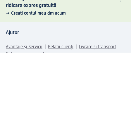
ridicare expres gratuită
Creați contul meu dm acum
Ajutor
Avantaje și Servicii
Relații clienți
Livrare și transport
Returnare și schimb
Compania dm
Compania
Responsabilitate
Carieră
Presă
Structura corporativă
Universul produselor dm
Lumea dm