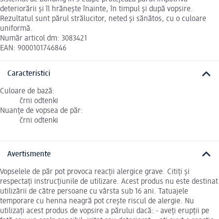
deteriorării și îl hrănește înainte, în timpul și după vopsire.
Rezultatul sunt părul strălucitor, neted și sănătos, cu o culoare
uniformă.
Număr articol dm: 3083421
EAN: 9000101746846
Caracteristici
Culoare de bază:
črni odtenki
Nuanțe de vopsea de păr:
črni odtenki
Avertismente
Vopselele de păr pot provoca reacții alergice grave. Citiți și
respectați instrucțiunile de utilizare. Acest produs nu este destinat
utilizării de către persoane cu vârsta sub 16 ani. Tatuajele
temporare cu henna neagră pot crește riscul de alergie. Nu
utilizați acest produs de vopsire a părului dacă: - aveți erupții pe