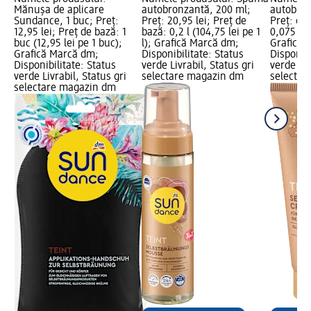
Mănușa de aplicare
autobronzantă, 200 ml;
autobron
Sundance, 1 buc; Preț:
Preț: 20,95 lei; Preț de
Preț: 6,0
12,95 lei; Preț de bază: 1
bază: 0,2 l (104,75 lei pe 1
0,075 l (8
buc (12,95 lei pe 1 buc);
l); Grafică Marcă dm;
Grafică 
Grafică Marcă dm;
Disponibilitate: Status
Disponibi
Disponibilitate: Status
verde Livrabil, Status gri
verde Liv
verde Livrabil, Status gri
selectare magazin dm
selectar
selectare magazin dm