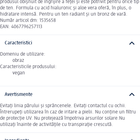
produsul obișnuit de îngrijire a feței și este potrivit pentru orice tip
de ten. Formula cu acid hialuronic și aloe vera oferă, în plus, o
hidratare intensă. Pentru un ten radiant și un bronz de vară.
Număr articol dm: 1535658
EAN: 4067796257113
Caracteristici
Domeniu de utilizare:
obraz
Caracteristicile produsului:
vegan
Avertismente
Evitați linia părului și sprâncenele. Evitați contactul cu ochii.
Întrerupeți utilizarea în caz de iritare a pielii. Nu conține un filtru
de protecție UV. Nu protejează împotriva arsurilor solare.Nu
utilizați înainte de activitățile cu transpirație crescută.