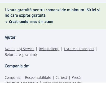
Livrare gratuită pentru comenzi de minimum 150 lei și
ridicare expres gratuită
Creați contul meu dm acum
Ajutor
Avantaje și Servicii
Relații clienți
Livrare și transport
Returnare și schimb
Compania dm
Compania
Responsabilitate
Carieră
Presă
Structura corporativă
Universul produselor dm
Lumea dm