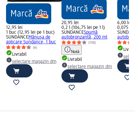
20,95 lei
6,00 lei
12,95 lei
0,2 l (104,75 lei pe 1 l)
0,075 l (8
1 buc (12,95 lei pe 1 buc)
SUNDANCE
Spumă
SUNDAN
SUNDANCE
Mănușa de
autobronzantă, 200 ml
autobron
aplicare Sundance, 1 buc
(130)
(6)
Livrab
Notă
Livrabil
selec
Livrabil
selectare magazin dm
selectare magazin dm