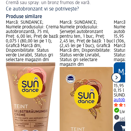
Cremă sau spray: un bronz frumos de vară.
Urm
Ce autobronzant vi se potrivește?
Ce
Produse similare
Marcă: SUNDANCE;
Marcă: SUNDANCE;
Marcă: 
Numele produsului: Crema
Numele produsului:
Numele p
autobronzantă, 75 ml;
Șervețel autobronzant
autobron
Preț: 6,00 lei; Preț de bază:
pentru ten, 1 buc; Preț:
15,95 lei
0,075 l (80,00 lei pe 1 l);
2,45 lei; Preț de bază: 1 buc
l (106,33 
Grafică Marcă dm;
(2,45 lei pe 1 buc); Grafică
Marcă dm
Disponibilitate: Status
Marcă dm; Disponibilitate:
Status ve
verde Livrabil, Status gri
Status verde Livrabil,
Status gr
selectare magazin dm
Status gri selectare
magazin
magazin dm
15,95 lei
0,15 l (10
SUNDAN
autobron
Livrab
selec