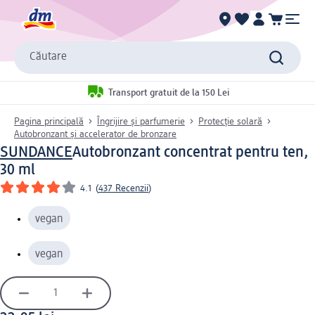
Căutare
Transport gratuit de la 150 Lei
Pagina principală
Îngrijire și parfumerie
Protecție solară
Autobronzant și accelerator de bronzare
SUNDANCE
Autobronzant concentrat pentru ten,
30 ml
4.1
(
437 Recenzii
)
vegan
vegan