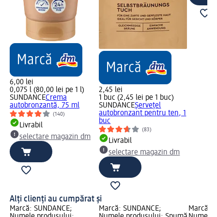
6,00 lei
0,075 l (80,00 lei pe 1 l)
2,45 lei
SUNDANCE
Crema
1 buc (2,45 lei pe 1 buc)
autobronzantă, 75 ml
SUNDANCE
Șervețel
autobronzant pentru ten, 1
(140)
buc
Livrabil
(83)
selectare magazin dm
Livrabil
selectare magazin dm
Alți clienți au cumpărat și
Marcă: SUNDANCE;
Marcă: SUNDANCE;
Marcă: 
Numele produsului:
Numele produsului: Spumă
Numele 