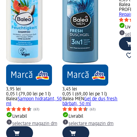
Balea
PROFESS
Repair I
Livrab
selec
3,95 lei
3,45 lei
0,05 l (79,00 lei pe 1 l)
0,05 l (69,00 lei pe 1 l)
Balea
Șampon hidratant, 50
Balea MEN
Gel de duș fresh
ml
bărbați, 50 ml
(63)
(63)
Livrabil
Livrabil
selectare magazin dm
selectare magazin dm