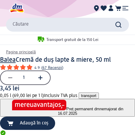
Căutare
Transport gratuit de la 150 Lei
Pagina principală
Balea
Cremă de duș lapte & miere, 50 ml
4.9
(
67 Recenzii
)
3,45 lei
0,05 l (69,00 lei pe 1 l)
Inclusiv TVA plus
transport
Preț permanent dm
nemajorat din
16.07.2025
Adaugă în coș