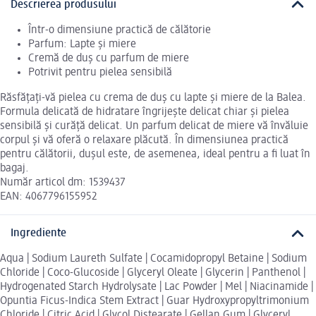
Descrierea produsului
Într-o dimensiune practică de călătorie
Parfum: Lapte și miere
Cremă de duș cu parfum de miere
Potrivit pentru pielea sensibilă
Răsfățați-vă pielea cu crema de duș cu lapte și miere de la Balea.
Formula delicată de hidratare îngrijește delicat chiar și pielea
sensibilă și curăță delicat. Un parfum delicat de miere vă învăluie
corpul și vă oferă o relaxare plăcută. În dimensiunea practică
pentru călătorii, dușul este, de asemenea, ideal pentru a fi luat în
bagaj.
Număr articol dm: 1539437
EAN: 4067796155952
Ingrediente
Aqua | Sodium Laureth Sulfate | Cocamidopropyl Betaine | Sodium
Chloride | Coco-Glucoside | Glyceryl Oleate | Glycerin | Panthenol |
Hydrogenated Starch Hydrolysate | Lac Powder | Mel | Niacinamide |
Opuntia Ficus-Indica Stem Extract | Guar Hydroxypropyltrimonium
Chloride | Citric Acid | Glycol Distearate | Gellan Gum | Glyceryl