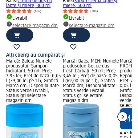
Balea
Cremă de duș cu
Balea
Săpun cremă lapte și
lapte și miere, 300 ml
miere, 500 ml
(166)
(108)
Livrabil
Livrabil
selectare magazin dm
selectare magazin dm
Alți clienți au cumpărat și
Marcă: Balea; Numele
Marcă: Balea MEN; Numele
Marcă: B
produsului: Șampon
produsului: Gel de duș
PROFESS
hidratant, 50 ml; Preț:
fresh bărbați, 50 ml; Preț:
produsul
3,95 lei; Preț de bază: 0,05
3,45 lei; Preț de bază: 0,05
Repair I
l (79,00 lei pe 1 l); Grafică
l (69,00 lei pe 1 l); Grafică
Preț: 4,4
Marcă dm; Disponibilitate:
Marcă dm; Disponibilitate:
0,05 l (89
Status verde Livrabil,
Status verde Livrabil,
Grafică 
Status gri selectare
Status gri selectare
Disponibi
magazin dm
magazin dm
verde Liv
selectar
4,45 lei
0,05 l (89