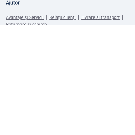
Ajutor
Avantaje și Servicii
Relații clienți
Livrare și transport
Returnare și schimb
Compania dm
Compania
Responsabilitate
Carieră
Presă
Structura corporativă
Universul produselor dm
Lumea dm
Metode de plată