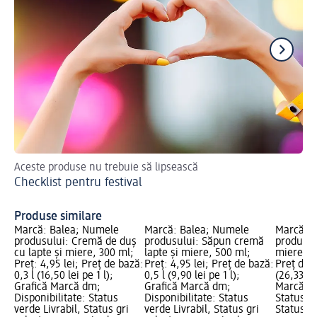
Aceste produse nu trebuie să lipsească
Cu
Checklist pentru festival
Sf
Produse similare
Marcă: Balea; Numele
Marcă: Balea; Numele
Marcă: B
produsului: Cremă de duș
produsului: Săpun cremă
produsul
cu lapte și miere, 300 ml;
lapte și miere, 500 ml;
miere, 15
Preț: 4,95 lei; Preț de bază:
Preț: 4,95 lei; Preț de bază:
Preț de 
0,3 l (16,50 lei pe 1 l);
0,5 l (9,90 lei pe 1 l);
(26,33 le
Grafică Marcă dm;
Grafică Marcă dm;
Marcă dm
Disponibilitate: Status
Disponibilitate: Status
Status ve
verde Livrabil, Status gri
verde Livrabil, Status gri
Status gr