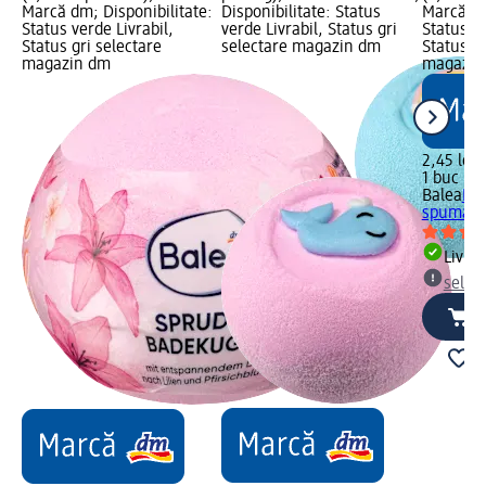
Marcă dm; Disponibilitate:
Disponibilitate: Status
Marcă dm
Status verde Livrabil,
verde Livrabil, Status gri
Status ve
Status gri selectare
selectare magazin dm
Status gr
magazin dm
magazin
2,45 lei
1 buc (2,
Balea
Bil
spumantă
Livrab
selec