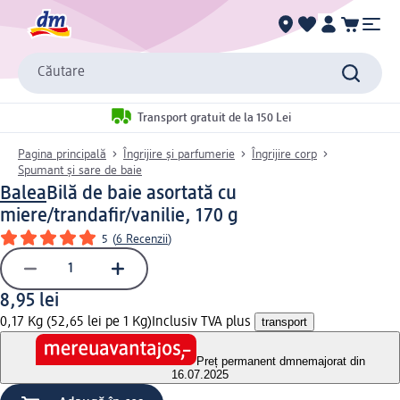
Căutare
Transport gratuit de la 150 Lei
Pagina principală
Îngrijire și parfumerie
Îngrijire corp
Spumant și sare de baie
Balea
Bilă de baie asortată cu
miere/trandafir/vanilie, 170 g
5
(
6 Recenzii
)
8,95 lei
0,17 Kg (52,65 lei pe 1 Kg)
Inclusiv TVA plus
transport
Preț permanent dm
nemajorat din
16.07.2025