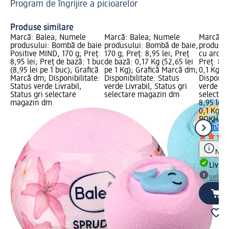
Program de îngrijire a picioarelor
pe
Pu
Produse similare
Marcă: Balea; Numele
Marcă: Balea; Numele
Marcă: 
produsului: Bombă de baie
produsului: Bombă de baie,
produsul
Positive MIND, 170 g; Preț:
170 g; Preț: 8,95 lei; Preț
cu aromă
8,95 lei; Preț de bază: 1 buc
de bază: 0,17 Kg (52,65 lei
Preț: 8,9
(8,95 lei pe 1 buc); Grafică
pe 1 Kg); Grafică Marcă dm;
0,1 Kg (8
Marcă dm; Disponibilitate:
Disponibilitate: Status
Disponibi
Status verde Livrabil,
verde Livrabil, Status gri
verde Liv
Status gri selectare
selectare magazin dm
selectar
magazin dm
8,95 lei
0,1 Kg (8
POKHAR
aromă de
Notă
Livrab
selec