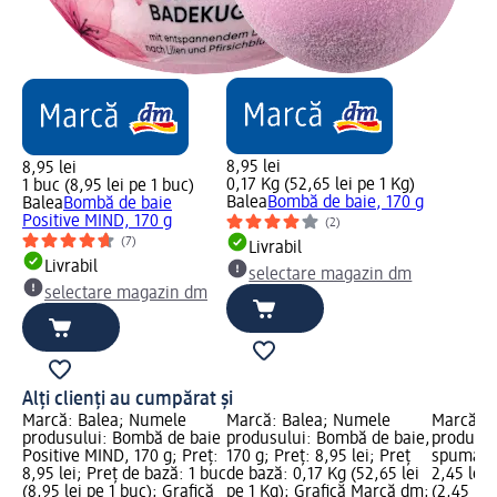
8,95 lei
8,95 lei
0,17 Kg (52,65 lei pe 1 Kg)
1 buc (8,95 lei pe 1 buc)
Balea
Bombă de baie, 170 g
Balea
Bombă de baie
Positive MIND, 170 g
(2)
(7)
Livrabil
Livrabil
selectare magazin dm
selectare magazin dm
Alți clienți au cumpărat și
Marcă: Balea; Numele
Marcă: Balea; Numele
Marcă: B
produsului: Bombă de baie
produsului: Bombă de baie,
produsulu
Positive MIND, 170 g; Preț:
170 g; Preț: 8,95 lei; Preț
spumantă
8,95 lei; Preț de bază: 1 buc
de bază: 0,17 Kg (52,65 lei
2,45 lei;
(8,95 lei pe 1 buc); Grafică
pe 1 Kg); Grafică Marcă dm;
(2,45 lei