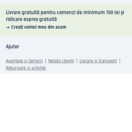
Livrare gratuită pentru comenzi de minimum 150 lei și
ridicare expres gratuită
Creați contul meu dm acum
Ajutor
Avantaje și Servicii
Relații clienți
Livrare și transport
Returnare și schimb
Compania dm
Compania
Responsabilitate
Carieră
Presă
Structura corporativă
Universul produselor dm
Lumea dm