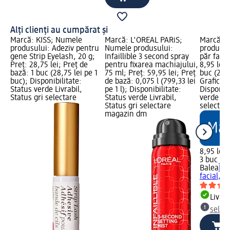
Alți clienți au cumpărat și
Marcă: KISS; Numele
Marcă: L'ORÉAL PARiS;
Marcă: B
produsului: Adeziv pentru
Numele produsului:
produsul
gene Strip Eyelash, 20 g;
Infaillible 3 second spray
păr facia
Preț: 28,75 lei; Preț de
pentru fixarea machiajului,
8,95 lei;
bază: 1 buc (28,75 lei pe 1
75 ml; Preț: 59,95 lei; Preț
buc (2,98
buc); Disponibilitate:
de bază: 0,075 l (799,33 lei
Grafică 
Status verde Livrabil,
pe 1 l); Disponibilitate:
Disponibi
Status gri selectare
Status verde Livrabil,
verde Liv
Status gri selectare
selectar
magazin dm
8,95 lei
3 buc (2,
Balea
Înd
facial, 3
Livrab
selec