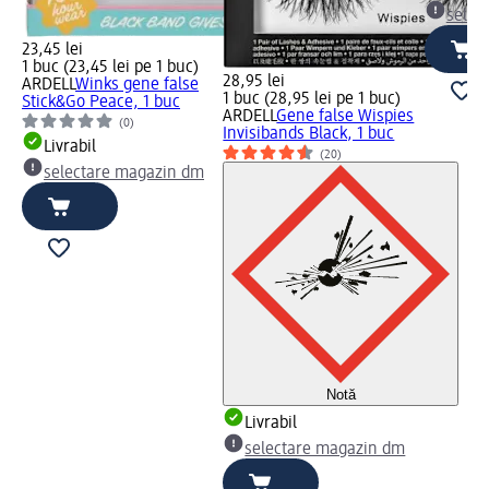
selec
23,45 lei
1 buc (23,45 lei pe 1 buc)
28,95 lei
ARDELL
Winks gene false
1 buc (28,95 lei pe 1 buc)
Stick&Go Peace, 1 buc
ARDELL
Gene false Wispies
(0)
Invisibands Black, 1 buc
Livrabil
(20)
selectare magazin dm
Notă
Livrabil
selectare magazin dm