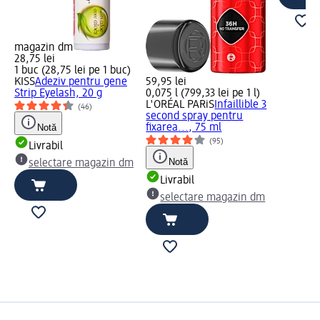
magazin dm
28,75 lei
1 buc (28,75 lei pe 1 buc)
KISS
Adeziv pentru gene
59,95 lei
Strip Eyelash, 20 g
0,075 l (799,33 lei pe 1 l)
L'ORÉAL PARiS
Infaillible 3
(46)
second spray pentru
Notă
fixarea..., 75 ml
(95)
Livrabil
Notă
selectare magazin dm
Livrabil
selectare magazin dm