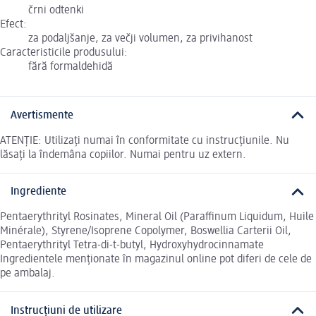
črni odtenki
Efect:
za podaljšanje, za večji volumen, za privihanost
Caracteristicile produsului:
fără formaldehidă
Avertismente
ATENȚIE: Utilizați numai în conformitate cu instrucțiunile. Nu
lăsați la îndemâna copiilor. Numai pentru uz extern.
Ingrediente
Pentaerythrityl Rosinates, Mineral Oil (Paraffinum Liquidum, Huile
Minérale), Styrene/Isoprene Copolymer, Boswellia Carterii Oil,
Pentaerythrityl Tetra-di-t-butyl, Hydroxyhydrocinnamate
Ingredientele menționate în magazinul online pot diferi de cele de
pe ambalaj.
Instrucțiuni de utilizare