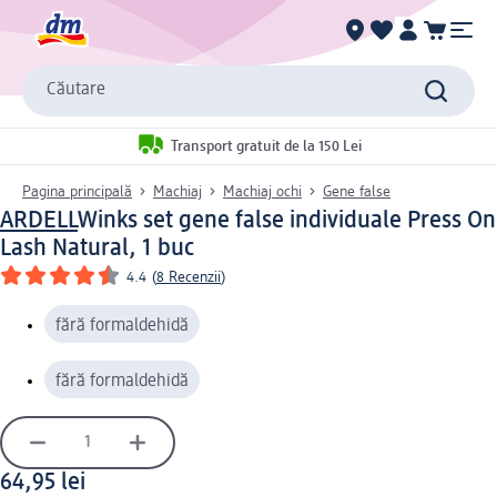
Căutare
Transport gratuit de la 150 Lei
Pagina principală
Machiaj
Machiaj ochi
Gene false
ARDELL
Winks set gene false individuale Press On
Lash Natural, 1 buc
4.4
(
8 Recenzii
)
fără formaldehidă
fără formaldehidă
64,95 lei