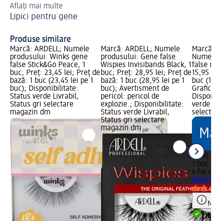
Aflați mai multe
Lă
Lipici pentru gene
de
Al
Produse similare
Marcă: ARDELL; Numele
Marcă: ARDELL; Numele
Marcă: s
produsului: Winks gene
produsului: Gene false
Numele 
false Stick&Go Peace, 1
Wispies Invisibands Black, 1
false nat
buc; Preț: 23,45 lei; Preț de
buc; Preț: 28,95 lei; Preț de
15,95 lei
bază: 1 buc (23,45 lei pe 1
bază: 1 buc (28,95 lei pe 1
buc (15,9
buc); Disponibilitate:
buc); Avertisment de
Grafică 
Status verde Livrabil,
pericol: pericol de
Disponibi
Status gri selectare
explozie.; Disponibilitate:
verde Liv
magazin dm
Status verde Livrabil,
selectar
Status gri selectare
magazin dm
15,95 lei
1 buc (15
s-he col
false nat
Notă
Livrab