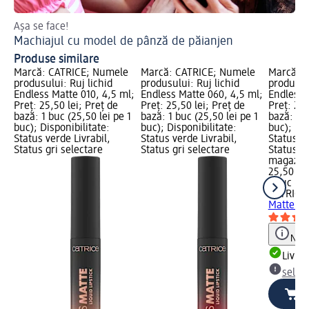
Așa se face!
Ha
Machiajul cu model de pânză de păianjen
Ma
Produse similare
Marcă: CATRICE; Numele
Marcă: CATRICE; Numele
Marcă: 
produsului: Ruj lichid
produsului: Ruj lichid
produsulu
Endless Matte 010, 4,5 ml;
Endless Matte 060, 4,5 ml;
Endless 
Preț: 25,50 lei; Preț de
Preț: 25,50 lei; Preț de
Preț: 25,
bază: 1 buc (25,50 lei pe 1
bază: 1 buc (25,50 lei pe 1
bază: 1 b
buc); Disponibilitate:
buc); Disponibilitate:
buc); Dis
Status verde Livrabil,
Status verde Livrabil,
Status ve
Status gri selectare
Status gri selectare
Status gr
magazin
25,50 lei
1 buc (25
CATRICE
Matte 10
Notă
Livrab
selec