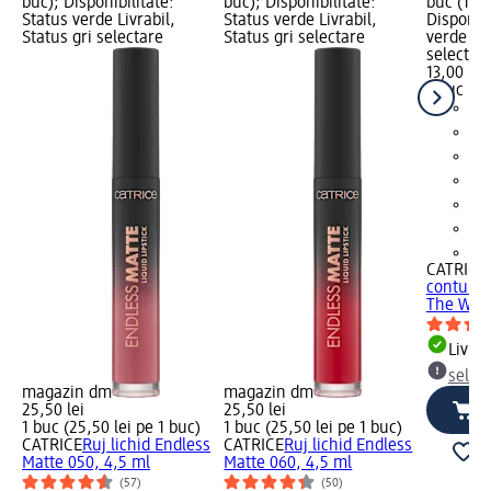
buc); Disponibilitate:
buc); Disponibilitate:
buc (13,0
Status verde Livrabil,
Status verde Livrabil,
Disponibi
Status gri selectare
Status gri selectare
verde Liv
selectar
13,00 lei
1 buc (13
+6
CATRICE
contur b
The Wild.
Livrab
selec
magazin dm
magazin dm
25,50 lei
25,50 lei
1 buc (25,50 lei pe 1 buc)
1 buc (25,50 lei pe 1 buc)
CATRICE
Ruj lichid Endless
CATRICE
Ruj lichid Endless
Matte 050, 4,5 ml
Matte 060, 4,5 ml
(57)
(50)