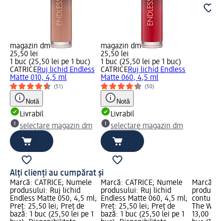
magazin dm
magazin dm
25,50 lei
25,50 lei
1 buc (25,50 lei pe 1 buc)
1 buc (25,50 lei pe 1 buc)
CATRICE
Ruj lichid Endless
CATRICE
Ruj lichid Endless
Matte 010, 4,5 ml
Matte 060, 4,5 ml
(51)
(50)
Notă
Notă
Livrabil
Livrabil
selectare magazin dm
selectare magazin dm
Alți clienți au cumpărat și
Marcă: CATRICE; Numele
Marcă: CATRICE; Numele
Marcă: 
produsului: Ruj lichid
produsului: Ruj lichid
produsul
Endless Matte 050, 4,5 ml;
Endless Matte 060, 4,5 ml;
contur b
Preț: 25,50 lei; Preț de
Preț: 25,50 lei; Preț de
The Wild
bază: 1 buc (25,50 lei pe 1
bază: 1 buc (25,50 lei pe 1
13,00 lei