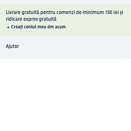
Livrare gratuită pentru comenzi de minimum 150 lei și
ridicare expres gratuită
Creați contul meu dm acum
Ajutor
Avantaje și Servicii
Relații clienți
Livrare și transport
Returnare și schimb
Compania dm
Compania
Responsabilitate
Carieră
Presă
Structura corporativă
Universul produselor dm
Lumea dm