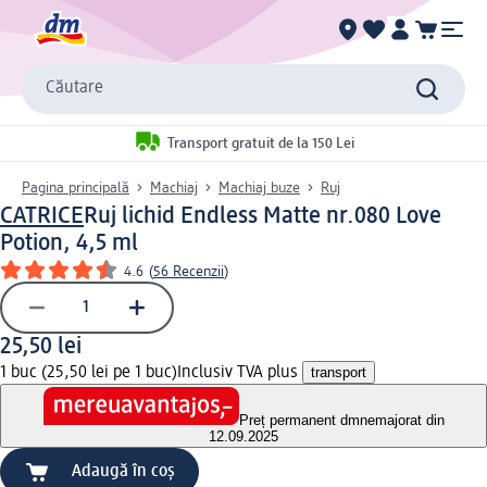
Căutare
Transport gratuit de la 150 Lei
Pagina principală
Machiaj
Machiaj buze
Ruj
CATRICE
Ruj lichid Endless Matte nr.080 Love
Potion, 4,5 ml
4.6
(
56 Recenzii
)
25,50 lei
1 buc (25,50 lei pe 1 buc)
Inclusiv TVA plus
transport
Preț permanent dm
nemajorat din
12.09.2025
Adaugă în coș