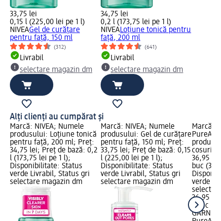
33,75 lei
34,75 lei
0,15 l (225,00 lei pe 1 l)
0,2 l (173,75 lei pe 1 l)
NIVEA
Gel de curățare
NIVEA
Loțiune tonică pentru
pentru față, 150 ml
față, 200 ml
(312)
(641)
Livrabil
Livrabil
selectare magazin dm
selectare magazin dm
Alți clienți au cumpărat și
Marcă: NIVEA; Numele
Marcă: NIVEA; Numele
Marcă: 
produsului: Loțiune tonică
produsului: Gel de curățare
PureActi
pentru față, 200 ml; Preț:
pentru față, 150 ml; Preț:
produsul
34,75 lei; Preț de bază: 0,2
33,75 lei; Preț de bază: 0,15
cosuri, 2
l (173,75 lei pe 1 l);
l (225,00 lei pe 1 l);
36,95 lei
Disponibilitate: Status
Disponibilitate: Status
buc (36,9
verde Livrabil, Status gri
verde Livrabil, Status gri
Disponibi
selectare magazin dm
selectare magazin dm
verde Liv
selectar
36,95 lei
1 buc (36
GARNIER