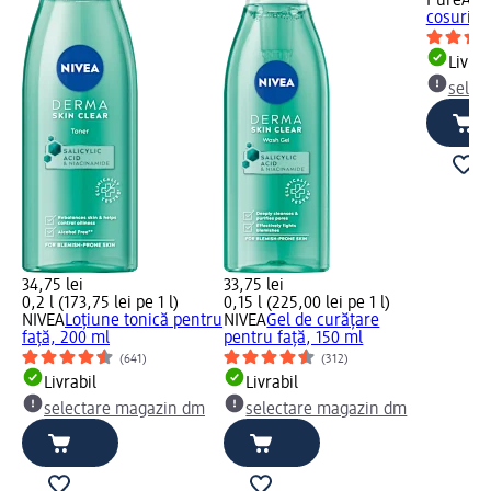
PureActi
cosuri, 
Livrab
selec
34,75 lei
33,75 lei
0,2 l (173,75 lei pe 1 l)
0,15 l (225,00 lei pe 1 l)
NIVEA
Loțiune tonică pentru
NIVEA
Gel de curățare
față, 200 ml
pentru față, 150 ml
(641)
(312)
Livrabil
Livrabil
selectare magazin dm
selectare magazin dm