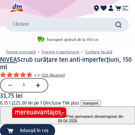
Căutare
Transport gratuit de la 150 Lei
Pagina principală
Îngrijire și parfumerie
Curățare facială
NIVEA
Scrub curățare ten anti-imperfecțiuni, 150
ml
4.5
(
326 Recenzii
)
33,75 lei
0,15 l (225,00 lei pe 1 l)
Inclusiv TVA plus
transport
Preț permanent dm
nemajorat din
08.04.2026
Adaugă în coș