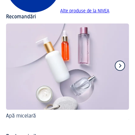
Alte produse de la NIVEA
Recomandări
Apă micelară
Ce 
În