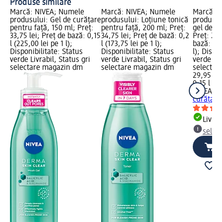
Produse similare
Marcă: NIVEA; Numele
Marcă: NIVEA; Numele
Marcă: 
produsului: Gel de curățare
produsului: Loțiune tonică
produsul
pentru față, 150 ml; Preț:
pentru față, 200 ml; Preț:
gel de cu
33,75 lei; Preț de bază: 0,15
34,75 lei; Preț de bază: 0,2
Preț: 29,
l (225,00 lei pe 1 l);
l (173,75 lei pe 1 l);
bază: 0,1
Disponibilitate: Status
Disponibilitate: Status
l); Dispo
verde Livrabil, Status gri
verde Livrabil, Status gri
verde Liv
selectare magazin dm
selectare magazin dm
selectar
29,95 lei
0,15 l (19
NIVEA
Por
curățare
Livrab
selec