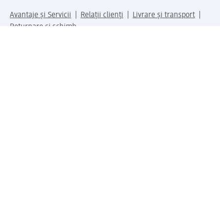
Avantaje și Servicii
Relații clienți
Livrare și transport
Returnare și schimb
Compania dm
Compania
Responsabilitate
Carieră
Presă
Structura corporativă
Universul produselor dm
Lumea dm
Metode de plată