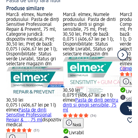
Pastă de dinți fără fluor
În
Produse similare
Marcă: elmex; Numele
Marcă: elmex; Numele
Marcă: 
produsului: Pasta de dinți
produsului: Pasta de dinti
produsul
Sensitive Professional
pentru dinti si gingii
Complete
Repair & Prevent, 75 ml;
sensibile, 75 ml; Preț:
ml; Preț:
Categorie juridică:
30,50 lei; Preț de bază:
bază: 0,0
dispozitiv medical; Preț:
0,075 l (406,67 lei pe 1 l);
1 l); Dis
30,50 lei; Preț de bază:
Disponibilitate: Status
verde Liv
0,075 l (406,67 lei pe 1 l);
verde Livrabil, Status gri
selectar
Disponibilitate: Status
selectare magazin dm
30,50 lei
verde Livrabil, Status gri
0,075 l (
selectare magazin dm
elmex
Pa
Complete
Notă
30,50 lei
Livrab
0,075 l (406,67 lei pe 1 l)
selec
30,50 lei
elmex
Pasta de dinti pentru
0,075 l (406,67 lei pe 1 l)
dinti si gingii sensibile, 75
elmex
Pasta de dinți
ml
Sensitive Professional
(34)
Repair &..., 75 ml
dispozitiv
medical
Notă
(51)
Livrabil