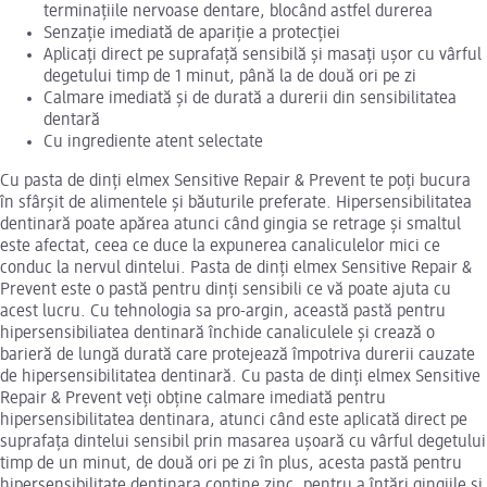
terminațiile nervoase dentare, blocând astfel durerea
Senzație imediată de apariție a protecției
Aplicați direct pe suprafață sensibilă și masați ușor cu vârful
degetului timp de 1 minut, până la de două ori pe zi
Calmare imediată și de durată a durerii din sensibilitatea
dentară
Cu ingrediente atent selectate
Cu pasta de dinți elmex Sensitive Repair & Prevent te poți bucura
în sfârșit de alimentele și băuturile preferate. Hipersensibilitatea
dentinară poate apărea atunci când gingia se retrage și smaltul
este afectat, ceea ce duce la expunerea canaliculelor mici ce
conduc la nervul dintelui. Pasta de dinți elmex Sensitive Repair &
Prevent este o pastă pentru dinți sensibili ce vă poate ajuta cu
acest lucru. Cu tehnologia sa pro-argin, această pastă pentru
hipersensibiliatea dentinară închide canaliculele și crează o
barieră de lungă durată care protejează împotriva durerii cauzate
de hipersensibilitatea dentinară. Cu pasta de dinți elmex Sensitive
Repair & Prevent veți obține calmare imediată pentru
hipersensibilitatea dentinara, atunci când este aplicată direct pe
suprafața dintelui sensibil prin masarea ușoară cu vârful degetului
timp de un minut, de două ori pe zi în plus, acesta pastă pentru
hipersensibilitate dentinara conține zinc, pentru a întări gingiile și