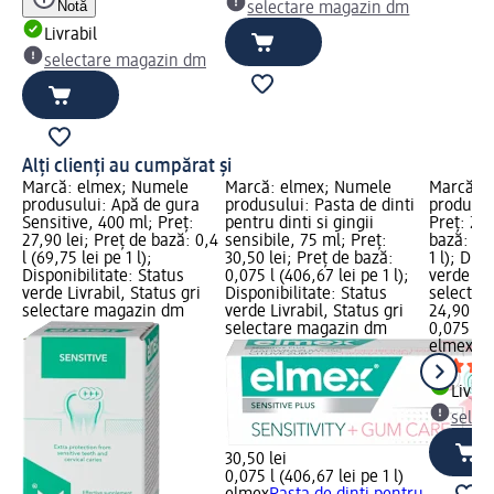
Notă
selectare magazin dm
Livrabil
selectare magazin dm
Alți clienți au cumpărat și
Marcă: elmex; Numele
Marcă: elmex; Numele
Marcă: 
produsului: Apă de gura
produsului: Pasta de dinti
produsulu
Sensitive, 400 ml; Preț:
pentru dinti si gingii
Preț: 24,
27,90 lei; Preț de bază: 0,4
sensibile, 75 ml; Preț:
bază: 0,0
l (69,75 lei pe 1 l);
30,50 lei; Preț de bază:
1 l); Dis
Disponibilitate: Status
0,075 l (406,67 lei pe 1 l);
verde Liv
verde Livrabil, Status gri
Disponibilitate: Status
selectar
selectare magazin dm
verde Livrabil, Status gri
24,90 lei
selectare magazin dm
0,075 l (3
elmex
Pa
Livrab
selec
30,50 lei
0,075 l (406,67 lei pe 1 l)