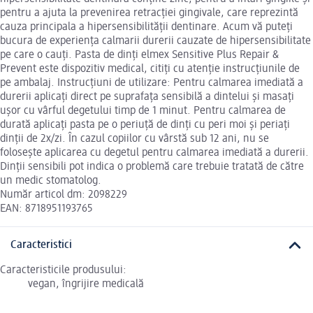
pentru a ajuta la prevenirea retracției gingivale, care reprezintă
cauza principala a hipersensibilității dentinare. Acum vă puteți
bucura de experiența calmarii durerii cauzate de hipersensibilitate
pe care o cauți. Pasta de dinți elmex Sensitive Plus Repair &
Prevent este dispozitiv medical, citiți cu atenție instrucțiunile de
pe ambalaj. Instrucțiuni de utilizare: Pentru calmarea imediată a
durerii aplicați direct pe suprafața sensibilă a dintelui și masați
ușor cu vârful degetului timp de 1 minut. Pentru calmarea de
durată aplicați pasta pe o periuță de dinți cu peri moi și periați
dinții de 2x/zi. În cazul copiilor cu vârstă sub 12 ani, nu se
folosește aplicarea cu degetul pentru calmarea imediată a durerii.
Dinții sensibili pot indica o problemă care trebuie tratată de către
un medic stomatolog.
Număr articol dm: 2098229
EAN: 8718951193765
Caracteristici
Caracteristicile produsului:
vegan, îngrijire medicală