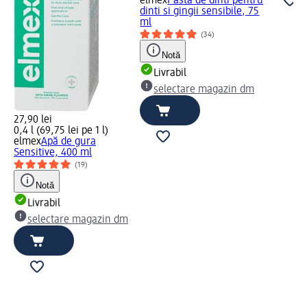
elmex
Pasta de dinti pentru
dinti si gingii sensibile, 75
ml
(34)
Notă
Livrabil
selectare magazin dm
27,90 lei
0,4 l (69,75 lei pe 1 l)
elmex
Apă de gura
Sensitive, 400 ml
(19)
Notă
Livrabil
selectare magazin dm