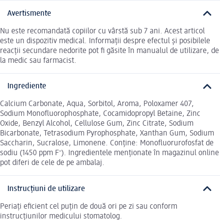
Avertismente
Nu este recomandată copiilor cu vârstă sub 7 ani. Acest articol
este un dispozitiv medical. Informații despre efectul și posibilele
reacții secundare nedorite pot fi găsite în manualul de utilizare, de
la medic sau farmacist.
Ingrediente
Calcium Carbonate, Aqua, Sorbitol, Aroma, Poloxamer 407,
Sodium Monofluorophosphate, Cocamidopropyl Betaine, Zinc
Oxide, Benzyl Alcohol, Cellulose Gum, Zinc Citrate, Sodium
Bicarbonate, Tetrasodium Pyrophosphate, Xanthan Gum, Sodium
Saccharin, Sucralose, Limonene. Conține: Monofluorurofosfat de
sodiu (1450 ppm F⁻). Ingredientele menționate în magazinul online
pot diferi de cele de pe ambalaj.
Instrucțiuni de utilizare
Periați eficient cel puțin de două ori pe zi sau conform
instrucțiunilor medicului stomatolog.