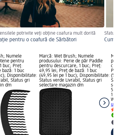
ensilele potrivite veți obține coafura mult dorită
Sfaturile noast
rație pentru o coafură de Sărbători
Cum să vă tun
sh; Numele
Marcă: Wet Brush; Numele
Marcă: Wet
ptene pentru
produsului: Perie de păr Paddle
produsului:
1 buc; Preț:
pentru descurcare, 1 buc; Preț:
cu ulei de a
e bază: 1 buc
49,95 lei; Preț de bază: 1 buc
Preț: 53,95 
uc); Disponibilitate:
(49,95 lei pe 1 buc); Disponibilitate:
(53,95 lei p
abil, Status gri
Status verde Livrabil, Status gri
Status verde
zin dm
selectare magazin dm
selectare 
53,95 lei
1 buc (53,95
Wet Brush
P
ulei de arbo
Livrabil
selectar