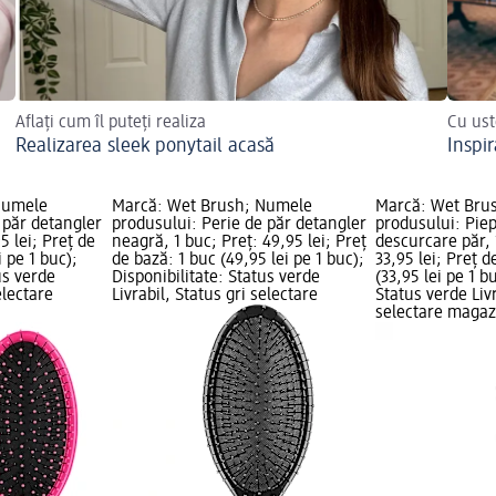
Aflați cum îl puteți realiza
Cu ust
Realizarea sleek ponytail acasă
Inspi
Numele
Marcă: Wet Brush; Numele
Marcă: Wet Bru
 păr detangler
produsului: Perie de păr detangler
produsului: Pie
5 lei; Preț de
neagră, 1 buc; Preț: 49,95 lei; Preț
descurcare păr, 
i pe 1 buc);
de bază: 1 buc (49,95 lei pe 1 buc);
33,95 lei; Preț d
us verde
Disponibilitate: Status verde
(33,95 lei pe 1 b
electare
Livrabil, Status gri selectare
Status verde Livr
selectare maga