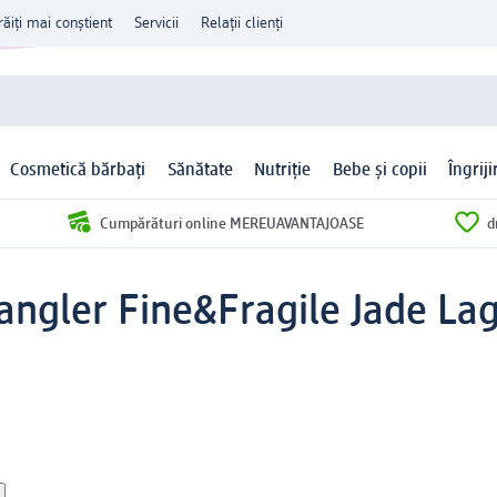
răiți mai conștient
Servicii
Relații clienți
Cosmetică bărbați
Sănătate
Nutriție
Bebe și copii
Îngrij
Cumpărături online MEREUAVANTAJOASE
d
ngler Fine&Fragile Jade Lag