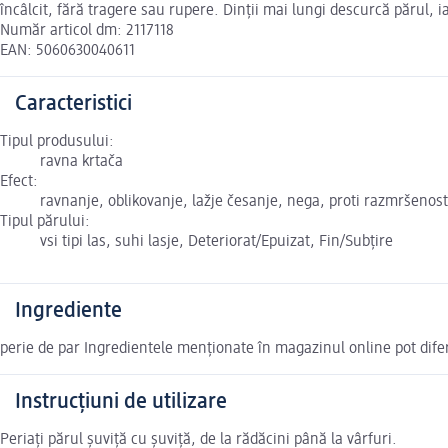
încâlcit, fără tragere sau rupere. Dinții mai lungi descurcă părul, ia
Număr articol dm: 2117118
EAN: 5060630040611
Caracteristici
Tipul produsului:
ravna krtača
Efect:
ravnanje, oblikovanje, lažje česanje, nega, proti razmršenost
Tipul părului:
vsi tipi las, suhi lasje, Deteriorat/Epuizat, Fin/Subțire
Ingrediente
perie de par Ingredientele menționate în magazinul online pot difer
Instrucțiuni de utilizare
Periați părul șuviță cu șuviță, de la rădăcini până la vârfuri.