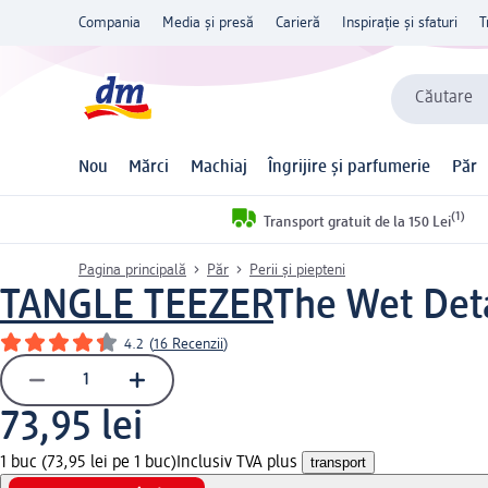
Compania
Media și presă
Carieră
Inspirație și sfaturi
T
Căutare
Nou
Mărci
Machiaj
Îngrijire și parfumerie
Păr
(1)
Transport gratuit de la 150 Lei
Pagina principală
Păr
Perii și piepteni
TANGLE TEEZER
The Wet Deta
4.2
(
16 Recenzii
)
73,95 lei
1 buc (73,95 lei pe 1 buc)
Inclusiv TVA plus
transport