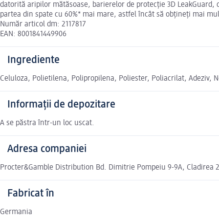
datorită aripilor mătăsoase, barierelor de protecție 3D LeakGuard,
partea din spate cu 60%* mai mare, astfel încât să obțineți mai mu
Număr articol dm: 2117817
EAN: 8001841449906
Ingrediente
Celuloza, Polietilena, Polipropilena, Poliester, Poliacrilat, Adeziv
Informații de depozitare
A se păstra într-un loc uscat.
Adresa companiei
Procter&Gamble Distribution Bd. Dimitrie Pompeiu 9-9A, Cladirea 
Fabricat în
Germania