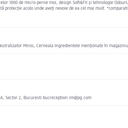
 celor 1000 de micro-perne moi, design Soft&Fit și tehnologie Odou
ltă protecție acolo unde aveți nevoie de ea cel mai mult. *compara
, Neutralizator Miros, Cerneala Ingredientele menționate în magazinul
2A, Sector 2, Bucuresti bucreception.im@pg.com