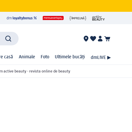
ire casă
Animale
Foto
Ultimele bucăți
dmLIVE ▶
m active beauty - revista online de beauty