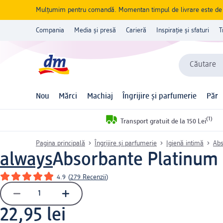
Mulțumim pentru comandă. Momentan timpul de livrare este de 5 
Compania
Media și presă
Carieră
Inspirație și sfaturi
T
Căutare
Nou
Mărci
Machiaj
Îngrijire și parfumerie
Păr
(1)
Transport gratuit de la 150 Lei
Pagina principală
Îngrijire și parfumerie
Igienă intimă
Abs
always
Absorbante Platinum 
4.9
(
279 Recenzii
)
22,95 lei