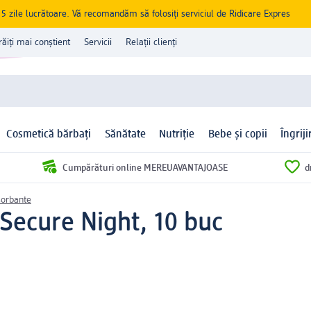
zile lucrătoare. Vă recomandăm să folosiți serviciul de Ridicare Expres
răiți mai conștient
Servicii
Relații clienți
Cosmetică bărbați
Sănătate
Nutriție
Bebe și copii
Îngrij
Cumpărături online MEREUAVANTAJOASE
d
orbante
Secure Night, 10 buc