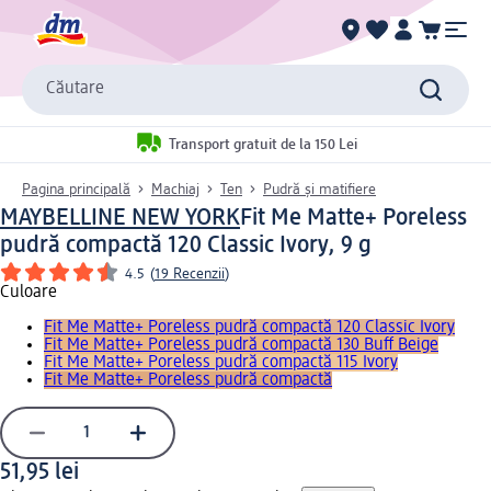
Căutare
Transport gratuit de la 150 Lei
Pagina principală
Machiaj
Ten
Pudră și matifiere
MAYBELLINE NEW YORK
Fit Me Matte+ Poreless
pudră compactă 120 Classic Ivory, 9 g
4.5
(
19 Recenzii
)
Culoare
Fit Me Matte+ Poreless pudră compactă 120 Classic Ivory
Fit Me Matte+ Poreless pudră compactă 130 Buff Beige
Fit Me Matte+ Poreless pudră compactă 115 Ivory
Fit Me Matte+ Poreless pudră compactă
51,95 lei