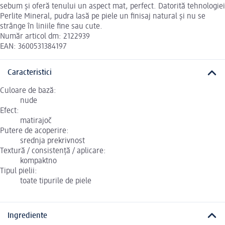
sebum și oferă tenului un aspect mat, perfect. Datorită tehnologiei
Perlite Mineral, pudra lasă pe piele un finisaj natural și nu se
strânge în liniile fine sau cute.
Număr articol dm: 2122939
EAN: 3600531384197
Caracteristici
Culoare de bază:
nude
Efect:
matirajoč
Putere de acoperire:
srednja prekrivnost
Textură / consistență / aplicare:
kompaktno
Tipul pielii:
toate tipurile de piele
Ingrediente