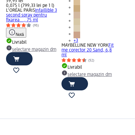
59,95 lei
0,075 l (799,33 lei pe 1 l)
L'ORÉAL PARiS
Infaillible 3
second spray pentru
fixarea..., 75 ml
(95)
Notă
+3
Livrabil
MAYBELLINE NEW YORK
Fit
selectare magazin dm
me corector 20 Sand, 6,8
ml
(52)
Livrabil
selectare magazin dm