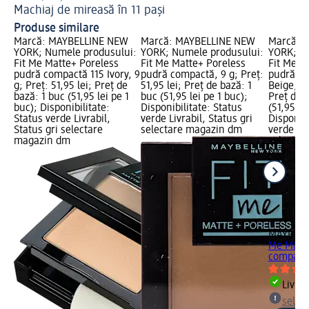
Machiaj de mireasă în 11 pași
Ma
Produse similare
Marcă: MAYBELLINE NEW
Marcă: MAYBELLINE NEW
Marcă: 
YORK; Numele produsului:
YORK; Numele produsului:
YORK; N
Fit Me Matte+ Poreless
Fit Me Matte+ Poreless
Fit Me M
pudră compactă 115 Ivory, 9
pudră compactă, 9 g; Preț:
pudră co
g; Preț: 51,95 lei; Preț de
51,95 lei; Preț de bază: 1
Beige, 9 
bază: 1 buc (51,95 lei pe 1
buc (51,95 lei pe 1 buc);
Preț de 
buc); Disponibilitate:
Disponibilitate: Status
(51,95 le
Status verde Livrabil,
verde Livrabil, Status gri
Disponibi
Status gri selectare
selectare magazin dm
verde Liv
magazin dm
selectar
51,95 lei
1 buc (51
MAYBELL
Me Matte
compactă 
Livrab
selec