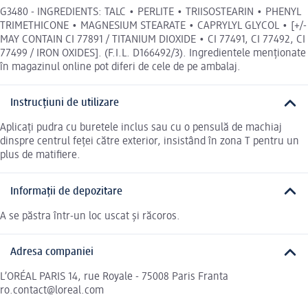
G3480 - INGREDIENTS: TALC • PERLITE • TRIISOSTEARIN • PHENYL
TRIMETHICONE • MAGNESIUM STEARATE • CAPRYLYL GLYCOL • [+/-
MAY CONTAIN CI 77891 / TITANIUM DIOXIDE • CI 77491, CI 77492, CI
77499 / IRON OXIDES]. (F.I.L. D166492/3). Ingredientele menționate
în magazinul online pot diferi de cele de pe ambalaj.
Instrucțiuni de utilizare
Aplicați pudra cu buretele inclus sau cu o pensulă de machiaj
dinspre centrul feței către exterior, insistând în zona T pentru un
plus de matifiere.
Informații de depozitare
A se păstra într-un loc uscat și răcoros.
Adresa companiei
L’ORÉAL PARIS 14, rue Royale - 75008 Paris Franta
ro.contact@loreal.com