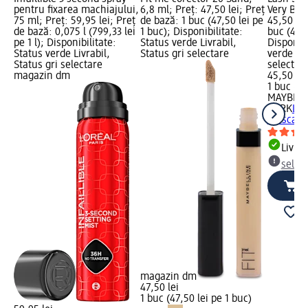
pentru fixarea machiajului,
6,8 ml; Preț: 47,50 lei; Preț
Very Blac
75 ml; Preț: 59,95 lei; Preț
de bază: 1 buc (47,50 lei pe
45,50 lei
de bază: 0,075 l (799,33 lei
1 buc); Disponibilitate:
buc (45,5
pe 1 l); Disponibilitate:
Status verde Livrabil,
Disponibi
Status verde Livrabil,
Status gri selectare
verde Liv
Status gri selectare
selectar
magazin dm
45,50 lei
1 buc (45
MAYBELL
YORK
Las
mascara 
Livrab
selec
magazin dm
47,50 lei
1 buc (47,50 lei pe 1 buc)