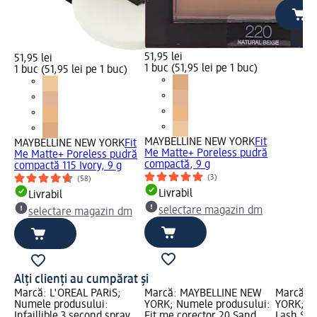
51,95 lei
51,95 lei
1 buc (51,95 lei pe 1 buc)
1 buc (51,95 lei pe 1 buc)
MAYBELLINE NEW YORK
Fit
MAYBELLINE NEW YORK
Fit
Me Matte+ Poreless pudră
Me Matte+ Poreless pudră
compactă, 9 g
compactă 115 Ivory, 9 g
(3)
(58)
Livrabil
Livrabil
selectare magazin dm
selectare magazin dm
Alți clienți au cumpărat și
Marcă: L'ORÉAL PARiS;
Marcă: MAYBELLINE NEW
Marcă: 
Numele produsului:
YORK; Numele produsului:
YORK; N
Infaillible 3 second spray
Fit me corector 20 Sand,
Lash Sen