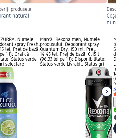
eriți produsele
Descoperiți ce 
rant natural
Coșulețul de 
nuntă
ZZURRA; Numele
Marcă: Rexona men; Numele
Marcă: GER
dorant spray Fresh,
produsului: Deodorant spray
produsului:
15 lei; Preț de bază:
Quantum Dry, 150 ml; Preț:
Sensitive, 15
 pe 1 l); Grafică
14,45 lei; Preț de bază: 0,15 l
de bază: 0,15
tate: Status verde
(96,33 lei pe 1 l); Disponibilitate:
Disponibilit
gri selectare
Status verde Livrabil, Status gri
Livrabil, St
magazin d
14,95 lei
0,15 l (99,67
GEROVITAL
D
Sensitive, 1
Notă
Livrabil
selectar