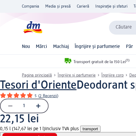
Compania
Media și presă
Carieră
Inspirație și sfaturi
T
Căutare
Nou
Mărci
Machiaj
Îngrijire și parfumerie
Păr
(1)
Transport gratuit de la 150 Lei
Pagina principală
Îngrijire și parfumerie
Îngrijire corp
Deo
Tesori d'Oriente
Deodorant s
5
(
2 Recenzii
)
22,15 lei
0,15 l (147,67 lei pe 1 l)
Inclusiv TVA plus
transport