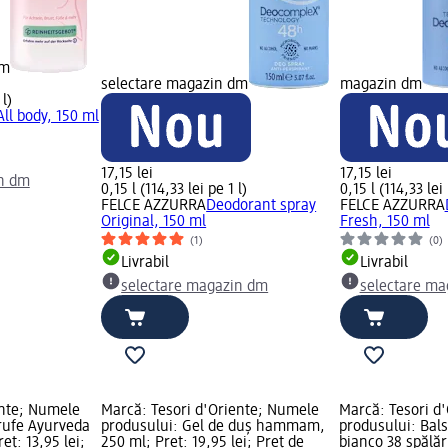
dm
selectare magazin dm
magazin dm
 l)
ll body, 150 ml
17,15 lei
17,15 lei
in dm
0,15 l (114,33 lei pe 1 l)
0,15 l (114,33 lei 
FELCE AZZURRA
Deodorant spray
FELCE AZZURRA
Original, 150 ml
Fresh, 150 ml
(1)
(0)
Livrabil
Livrabil
selectare magazin dm
selectare ma
ente; Numele
Marcă: Tesori d'Oriente; Numele
Marcă: Tesori d
rufe Ayurveda
produsului: Gel de duș hammam,
produsului: Bal
eț: 13,95 lei;
250 ml; Preț: 19,95 lei; Preț de
bianco 38 spălăr