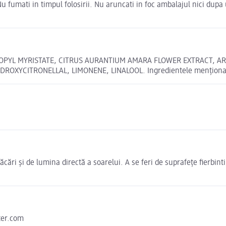
 Nu fumati in timpul folosirii. Nu aruncati in foc ambalajul nici dupa
OPYL MYRISTATE, CITRUS AURANTIUM AMARA FLOWER EXTRACT, AR
XYCITRONELLAL, LIMONENE, LINALOOL. Ingredientele menționate în
ăcări și de lumina directă a soarelui. A se feri de suprafețe fierbint
nter.com