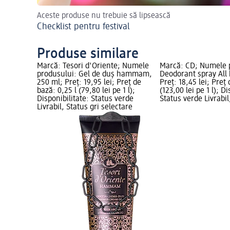
Aceste produse nu trebuie să lipsească
Checklist pentru festival
Produse similare
; Numele
Marcă: Tesori d'Oriente; Numele
Marcă: CD; Numele 
pray
produsului: Gel de duș hammam,
Deodorant spray All 
 150 ml;
250 ml; Preț: 19,95 lei; Preț de
Preț: 18,45 lei; Preț 
ază: 0,15 l
bază: 0,25 l (79,80 lei pe 1 l);
(123,00 lei pe 1 l); Di
ibilitate:
Disponibilitate: Status verde
Status verde Livrabil
tus gri
Livrabil, Status gri selectare