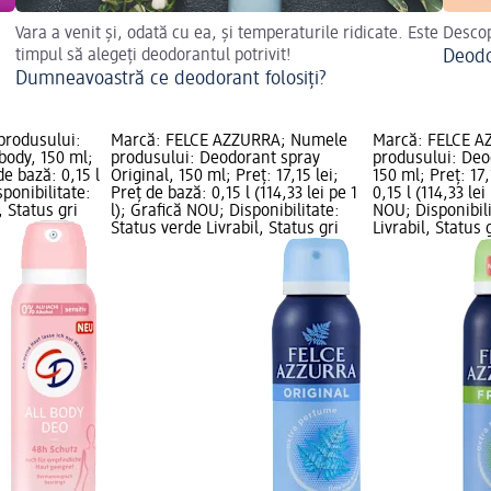
Vara a venit și, odată cu ea, și temperaturile ridicate. Este
Descop
timpul să alegeți deodorantul potrivit!
Deodo
Dumneavoastră ce deodorant folosiți?
produsului:
Marcă: FELCE AZZURRA; Numele
Marcă: FELCE A
body, 150 ml;
produsului: Deodorant spray
produsului: Deo
de bază: 0,15 l
Original, 150 ml; Preț: 17,15 lei;
150 ml; Preț: 17,
sponibilitate:
Preț de bază: 0,15 l (114,33 lei pe 1
0,15 l (114,33 lei
, Status gri
l); Grafică NOU; Disponibilitate:
NOU; Disponibili
Status verde Livrabil, Status gri
Livrabil, Status 