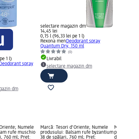
selectare magazin dm
14,45 lei
0,15 l (96,33 lei pe 1 l)
Rexona men
Deodorant spray
Quantum Dry, 150 ml
(0)
pe 1 l)
Livrabil
Deodorant spray
selectare magazin dm
gazin dm
'Oriente; Numele
Marcă: Tesori d'Oriente; Numele
Marcă: Teso
sam rufe muschio
produsului: Balsam rufe byzantium
produsului:
i, 760 ml; Preț:
38 de spălari, 760 ml; Preț:
dream, 250 m