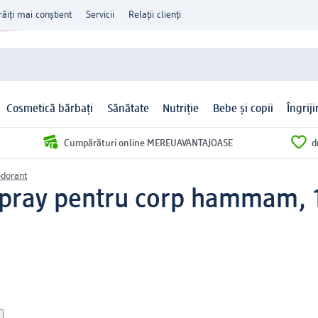
răiți mai conștient
Servicii
Relații clienți
Cosmetică bărbați
Sănătate
Nutriție
Bebe și copii
Îngrij
Cumpărături online MEREUAVANTAJOASE
d
dorant
pray pentru corp hammam, 