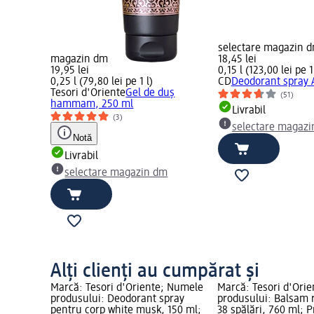
selectare magazin 
magazin dm
18,45 lei
19,95 lei
0,15 l (123,00 lei pe 1
0,25 l (79,80 lei pe 1 l)
CD
Deodorant spray A
t spray
Tesori d'Oriente
Gel de duș
(51)
 150 ml
hammam, 250 ml
Livrabil
(3)
selectare magaz
Notă
Livrabil
m
selectare magazin dm
Alți clienți au cumpărat și
Marcă: Tesori d'Oriente; Numele
Marcă: Tesori d'Ori
produsului: Deodorant spray
produsului: Balsam 
pentru corp white musk, 150 ml;
38 spălări, 760 ml; Pr