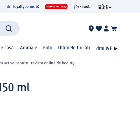
ire casă
Animale
Foto
Ultimele bucăți
dmLIVE ▶
m active beauty - revista online de beauty
150 ml