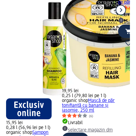
de păr r
Livrab
selec
19,95 lei
0,25 l (79,80 lei pe 1 l)
organic shop
Mască de păr
tonifiantă cu banane și
iasomie, 250 ml
(6)
15,95 lei
Livrabil
0,28 l (56,96 lei pe 1 l)
selectare magazin dm
organic shop
Șampon