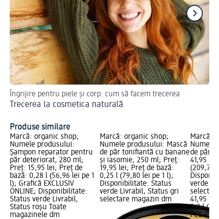
Îngrijire pentru piele și corp: cum să facem trecerea
Sfa
Trecerea la cosmetica naturală
Sf
Produse similare
Marcă: organic shop;
Marcă: organic shop;
Marcă: I
Numele produsului:
Numele produsului: Mască
Numele 
Șampon reparator pentru
de păr tonifiantă cu banane
de păr re
păr deteriorat, 280 ml;
și iasomie, 250 ml; Preț:
41,95 lei
Preț: 15,95 lei; Preț de
19,95 lei; Preț de bază:
(209,75 le
bază: 0,28 l (56,96 lei pe 1
0,25 l (79,80 lei pe 1 l);
Disponibi
l); Grafică EXCLUSIV
Disponibilitate: Status
verde Liv
ONLINE; Disponibilitate:
verde Livrabil, Status gri
selectar
Status verde Livrabil,
selectare magazin dm
41,95 lei
Status roșu Toate
0,2 l (209
magazinele dm
I’CE PR