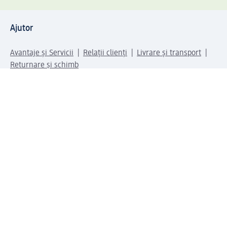
Ajutor
Avantaje și Servicii
Relații clienți
Livrare și transport
Returnare și schimb
Compania dm
Compania
Responsabilitate
Carieră
Presă
Structura corporativă
Universul produselor dm
Lumea dm