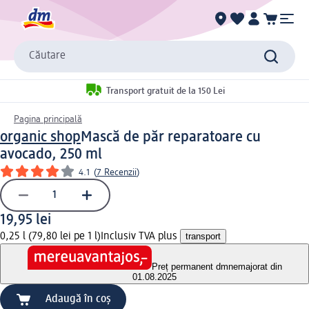
Căutare
Transport gratuit de la 150 Lei
Pagina principală
organic shop
Mască de păr reparatoare cu
avocado, 250 ml
4.1
(
7 Recenzii
)
19,95 lei
0,25 l (79,80 lei pe 1 l)
Inclusiv TVA plus
transport
Preț permanent dm
nemajorat din
01.08.2025
Adaugă în coș