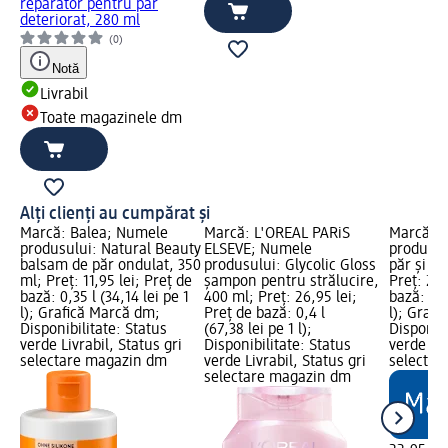
reparator pentru păr
deteriorat, 280 ml
(0)
Notă
Livrabil
Toate magazinele dm
Alți clienți au cumpărat și
Marcă: Balea; Numele
Marcă: L'ORÉAL PARiS
Marcă: B
produsului: Natural Beauty
ELSEVE; Numele
produsul
balsam de păr ondulat, 350
produsului: Glycolic Gloss
păr și s
ml; Preț: 11,95 lei; Preț de
șampon pentru strălucire,
Preț: 22,
bază: 0,35 l (34,14 lei pe 1
400 ml; Preț: 26,95 lei;
bază: 0,1
l); Grafică Marcă dm;
Preț de bază: 0,4 l
l); Graf
Disponibilitate: Status
(67,38 lei pe 1 l);
Disponibi
verde Livrabil, Status gri
Disponibilitate: Status
verde Liv
selectare magazin dm
verde Livrabil, Status gri
selectar
selectare magazin dm