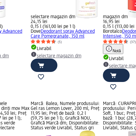
selectare magazin dm
magazin dm
24,15 lei
16,95 lei
l)
0,15 l (161,00 lei pe 1 l)
0,15 l (113,00 lei 
y Advanced
Dove
Deodorant spray Advanced
Borotalco
Deodor
Care Pomegranate, 150 ml
Intensive, 150 m
(5)
(37
Livrabil
Notă
n dm
selectare magazin dm
Livrabil
selectare ma
mele
Marcă: Balea; Numele produsului:
Marcă: CURAPR
e dinți mov Max
Gel ras Lemon Lover, 200 ml; Preț:
produsului: Peri
4,50 lei; Preț
11,95 lei; Preț de bază: 0,2 l
Soft, 1 buc; Preț
 lei pe 1 l);
(59,75 lei pe 1 l); Grafică NOU,
bază: 1 buc (28,7
us verde
Grafică Marcă dm; Disponibilitate:
Disponibilitate:
electare
Status verde Livrabil, Status gri
Livrabil, Status 