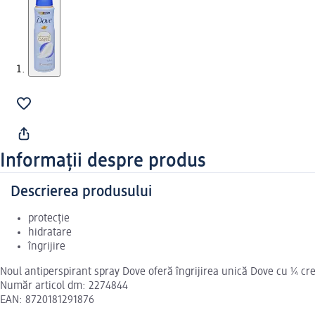
Informații despre produs
Descrierea produsului
protecție
hidratare
îngrijire
Noul antiperspirant spray Dove oferă îngrijirea unică Dove cu ¼ crem
Număr articol dm: 2274844
EAN: 8720181291876