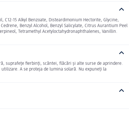
, C12-15 Alkyl Benzoate, Disteardimonium Hectorite, Glycine,
l Cedrene, Benzyl Alcohol, Benzyl Salicylate, Citrus Aurantium Peel
Terpineol, Tetramethyl Acetyloctahydronaphthalenes, Vanillin.
 suprafețe fierbinți, scântei, flăcări și alte surse de aprindere.
 utilizare. A se proteja de lumina solară. Nu expuneţi la