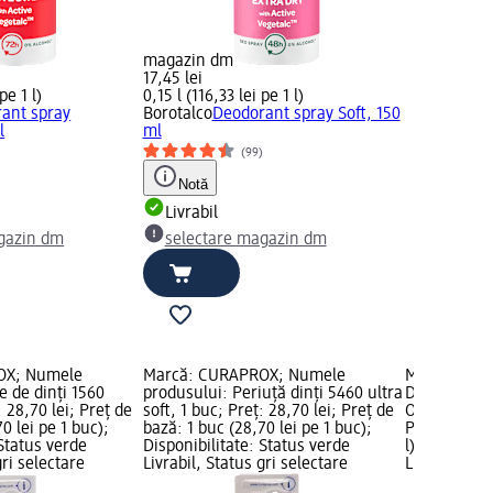
magazin dm
17,45 lei
pe 1 l)
0,15 l (116,33 lei pe 1 l)
ant spray
Borotalco
Deodorant spray Soft, 150
l
ml
)
(99)
Notă
Livrabil
gazin dm
selectare magazin dm
OX; Numele
Marcă: CURAPROX; Numele
Marcă: Dove
e de dinți 1560
produsului: Periuță dinți 5460 ultra
Deodorant 
: 28,70 lei; Preț de
soft, 1 buc; Preț: 28,70 lei; Preț de
Original, 15
0 lei pe 1 buc);
bază: 1 buc (28,70 lei pe 1 buc);
Preț de bază:
 Status verde
Disponibilitate: Status verde
l); Disponib
gri selectare
Livrabil, Status gri selectare
Livrabil, St