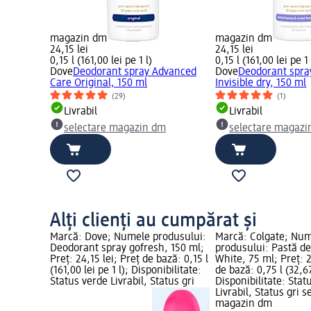
magazin dm
magazin dm
24,15 lei
24,15 lei
0,15 l (161,00 lei pe 1 l)
0,15 l (161,00 lei pe 1 
Dove
Deodorant spray Advanced
Dove
Deodorant spra
Care Original, 150 ml
Invisible dry, 150 ml
(29)
(1)
Livrabil
Livrabil
selectare magazin dm
selectare magazi
Alți clienți au cumpărat și
Marcă: Dove; Numele produsului:
Marcă: Colgate; Nu
Deodorant spray gofresh, 150 ml;
produsului: Pastă d
Preț: 24,15 lei; Preț de bază: 0,15 l
White, 75 ml; Preț: 2
(161,00 lei pe 1 l); Disponibilitate:
de bază: 0,75 l (32,67
Status verde Livrabil, Status gri
Disponibilitate: Stat
Livrabil, Status gri s
magazin dm