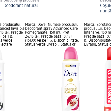
te
Descoperiți produsele
Descop
Deodorant natural
Coșule
nunt
e produsului:
Marcă: Dove; Numele produsului:
Marcă: Borotalc
anced Invisible
Deodorant spray Advanced Care
produsului: Deo
15 lei; Preț de
Pomegranate, 150 ml; Preț:
Intensive, 150 ml
i pe 1 l);
24,15 lei; Preț de bază: 0,15 l
Preț de bază: 0,1
us verde
(161,00 lei pe 1 l); Disponibilitate:
l); Disponibilita
electare
Status verde Livrabil, Status gri
Livrabil, Status 