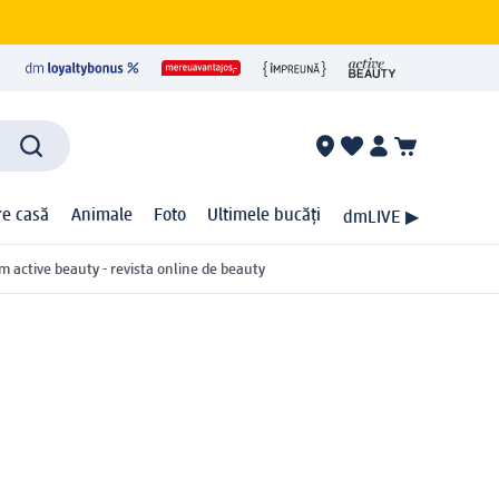
ire casă
Animale
Foto
Ultimele bucăți
dmLIVE ▶
m active beauty - revista online de beauty