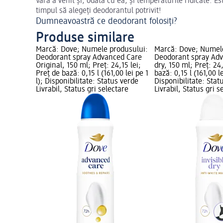
Vara a venit și, odată cu ea, și temperaturile ridicate. Es
timpul să alegeți deodorantul potrivit!
Dumneavoastră ce deodorant folosiți?
Produse similare
Marcă: Dove; Numele produsului:
Marcă: Dove; Numel
Deodorant spray Advanced Care
Deodorant spray Adv
Original, 150 ml; Preț: 24,15 lei;
dry, 150 ml; Preț: 24,
Preț de bază: 0,15 l (161,00 lei pe 1
bază: 0,15 l (161,00 le
l); Disponibilitate: Status verde
Disponibilitate: Stat
Livrabil, Status gri selectare
Livrabil, Status gri s