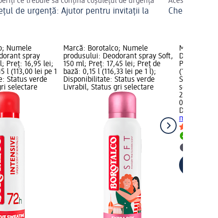
eriți ce trebuie să conțină coșulețul de urgență
Aceste produse
țul de urgență: Ajutor pentru invitații la
Checklist pent
ă
o; Numele
Marcă: Borotalco; Numele
Marcă: Dove
dorant spray
produsului: Deodorant spray Soft,
Deodorant s
; Preț: 16,95 lei;
150 ml; Preț: 17,45 lei; Preț de
Preț: 25,45 
5 l (113,00 lei pe 1
bază: 0,15 l (116,33 lei pe 1 l);
(169,67 lei p
te: Status verde
Disponibilitate: Status verde
Status verde
gri selectare
Livrabil, Status gri selectare
selectare 
25,45 lei
0,15 l (169,6
Dove
Deodor
ml
Livrabil
selectar