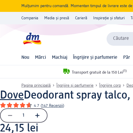
Mulțumim pentru comandă. Momentan timpul de livrare este de 5 
Compania
Media și presă
Carieră
Inspirație și sfaturi
T
Căutare
Nou
Mărci
Machiaj
Îngrijire și parfumerie
Păr
(1)
Transport gratuit de la 150 Lei
Pagina principală
Îngrijire și parfumerie
Îngrijire corp
Deo
Dove
Deodorant spray talco,
4.7
(
147 Recenzii
)
24,15 lei