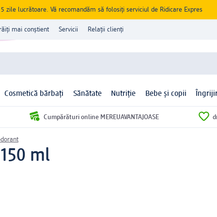
zile lucrătoare. Vă recomandăm să folosiți serviciul de Ridicare Expres
răiți mai conștient
Servicii
Relații clienți
Cosmetică bărbați
Sănătate
Nutriție
Bebe și copii
Îngrij
Cumpărături online MEREUAVANTAJOASE
d
dorant
 150 ml