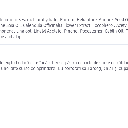
Aluminum Sesquichlorohydrate, Parfum, Helianthus Annuus Seed Oil
e Soja Oil, Calendula Officinalis Flower Extract, Tocopherol, Acety
monene, Linalool, Linalyl Acetate, Pinene, Pogostemon Cablin Oil, 
 pe ambalaj.
exploda dacă este încălzit. A se păstra departe de surse de căldură,
unei alte surse de aprindere. Nu perforați sau ardeți, chiar și după