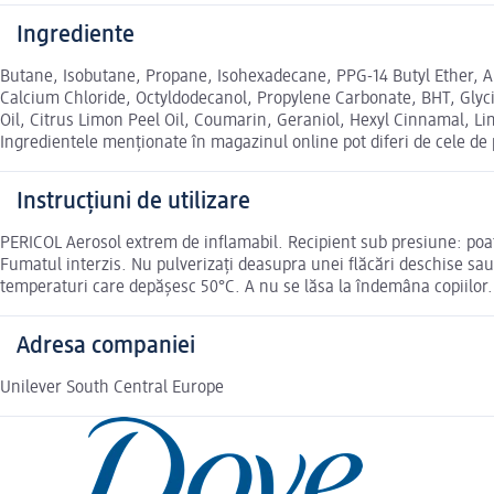
Ingrediente
Butane, Isobutane, Propane, Isohexadecane, PPG-14 Butyl Ether, 
Calcium Chloride, Octyldodecanol, Propylene Carbonate, BHT, Glycin
Oil, Citrus Limon Peel Oil, Coumarin, Geraniol, Hexyl Cinnamal, Li
Ingredientele menționate în magazinul online pot diferi de cele de
Instrucțiuni de utilizare
PERICOL Aerosol extrem de inflamabil. Recipient sub presiune: poate 
Fumatul interzis. Nu pulverizaţi deasupra unei flăcări deschise sau 
temperaturi care depăşesc 50°C. A nu se lăsa la îndemâna copiilor.
Adresa companiei
Unilever South Central Europe