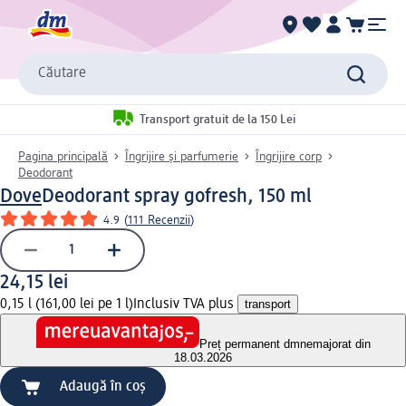
Căutare
Transport gratuit de la 150 Lei
Pagina principală
Îngrijire și parfumerie
Îngrijire corp
Deodorant
Dove
Deodorant spray gofresh, 150 ml
4.9
(
111 Recenzii
)
24,15 lei
0,15 l (161,00 lei pe 1 l)
Inclusiv TVA plus
transport
Preț permanent dm
nemajorat din
18.03.2026
Adaugă în coș