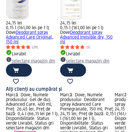
24,15 lei
24,15 lei
0,15 l (161,00 lei pe 1 l)
0,15 l (161,00 lei pe 1 l)
Dove
Deodorant spray
Dove
Deodorant spray
Advanced Care Original,
Advanced Invisible dry, 150
150 ml
ml
(29)
(1)
Livrabil
Livrabil
selectare magazin dm
selectare magazin dm
Alți clienți au cumpărat și
Marcă: Dove; Numele
Marcă: Dove; Numele
Marcă: 
produsului: Gel de duș
produsului: Deodorant
produsul
Advanced Care, 400 ml;
spray Advanced Care
spray tal
Preț: 26,45 lei; Preț de
Pomegranate, 150 ml; Preț:
24,15 lei
bază: 0,4 l (66,13 lei pe 1 l);
24,15 lei; Preț de bază: 0,15
l (161,00 
Disponibilitate: Status
l (161,00 lei pe 1 l);
Disponibi
verde Livrabil, Status gri
Disponibilitate: Status
verde Liv
selectare magazin dm
verde Livrabil, Status gri
selectar