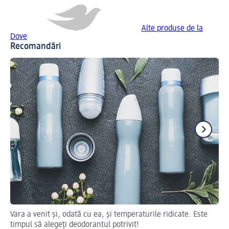
Alte produse de la
Dove
Recomandări
Vara a venit și, odată cu ea, și temperaturile ridicate. Este
De
timpul să alegeți deodorantul potrivit!
De