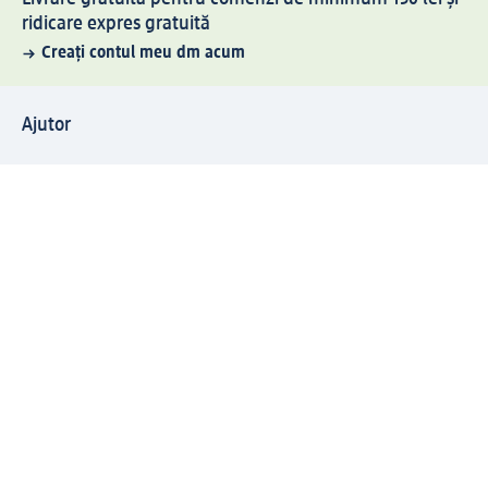
ridicare expres gratuită
Creați contul meu dm acum
Ajutor
Avantaje și Servicii
Relații clienți
Livrare și transport
Returnare și schimb
Compania dm
Compania
Responsabilitate
Carieră
Presă
Structura corporativă
Universul produselor dm
Lumea dm