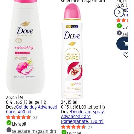
selectare magazin dm
24,15 lei
0,15 l (16
Dove
Deo
150 ml
Livrab
selec
26,45 lei
0,4 l (66,13 lei pe 1 l)
24,15 lei
Dove
Gel de duș Advanced
0,15 l (161,00 lei pe 1 l)
Care, 400 ml
Dove
Deodorant spray
Advanced Care
(92)
Pomegranate, 150 ml
Livrabil
(5)
selectare magazin dm
Livrabil