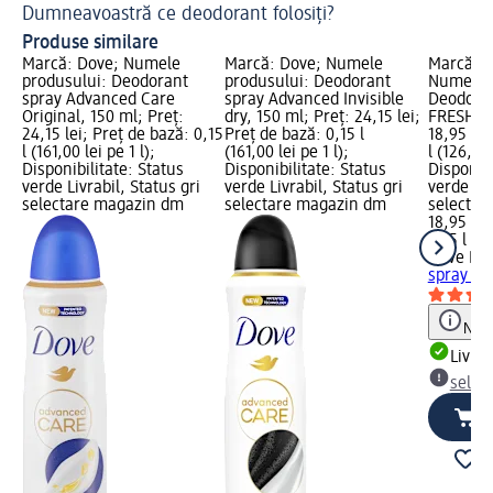
Dumneavoastră ce deodorant folosiți?
Produse similare
Marcă: Dove; Numele
Marcă: Dove; Numele
Marcă: 
produsului: Deodorant
produsului: Deodorant
Numele p
spray Advanced Care
spray Advanced Invisible
Deodora
Original, 150 ml; Preț:
dry, 150 ml; Preț: 24,15 lei;
FRESH, 1
24,15 lei; Preț de bază: 0,15
Preț de bază: 0,15 l
18,95 lei
l (161,00 lei pe 1 l);
(161,00 lei pe 1 l);
l (126,33 
Disponibilitate: Status
Disponibilitate: Status
Disponibi
verde Livrabil, Status gri
verde Livrabil, Status gri
verde Liv
selectare magazin dm
selectare magazin dm
selectar
18,95 lei
0,15 l (12
Dove ME
spray EX
Notă
Livrab
selec