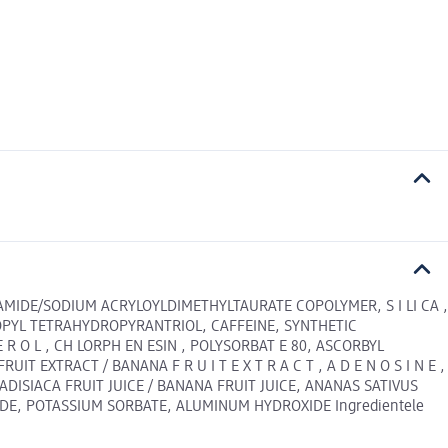
CRYLAMIDE/SODIUM ACRYLOYLDIMETHYLTAURATE COPOLYMER, S I LI CA ,
OXYPROPYL TETRAHYDROPYRANTRIOL, CAFFEINE, SYNTHETIC
 R O L , CH LORPH EN ESIN , POLYSORBAT E 80, ASCORBYL
IT EXTRACT / BANANA F R U I T E X T R A C T , A D E N O S I N E ,
RADISIACA FRUIT JUICE / BANANA FRUIT JUICE, ANANAS SATIVUS
XIDE, POTASSIUM SORBATE, ALUMINUM HYDROXIDE Ingredientele