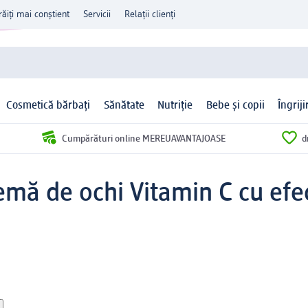
răiți mai conștient
Servicii
Relații clienți
Cosmetică bărbați
Sănătate
Nutriție
Bebe și copii
Îngrij
Cumpărături online MEREUAVANTAJOASE
d
emă de ochi Vitamin C cu efe