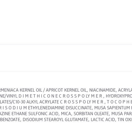
 U S ARMENIACA KERNEL OIL / APRICOT KERNEL OIL, NIACINAMIDE, A
ICONE/VINYL D I M E T H I C O N E C R O S S P O LY M E R , HYDR
/C10-30 ALKYL ACRYLATE C R O S S P O LY M E R , T O C O P H E
T R I S O D I U M ETHYLENEDIAMINE DISUCCINATE, MUSA SAPIENTUM FRU
IPERAZINE ETHANE SULFONIC ACID, MICA, SORBITAN OLEATE, MUSA PA
M BENZOATE, DISODIUM STEAROYL GLUTAMATE, LACTIC ACID, TIN O