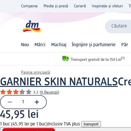
Compania
Media și presă
Carieră
Inspirație și sfaturi
T
Căutare
Nou
Mărci
Machiaj
Îngrijire și parfumerie
Păr
(1)
Transport gratuit de la 150 Lei
Pagina principală
GARNIER SKIN NATURALS
Cr
3.2
(
9 Recenzii
)
45,95 lei
1 buc (45,95 lei pe 1 buc)
Inclusiv TVA plus
transport