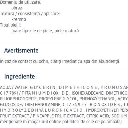
Domeniu de utilizare:
obraz
Textură / consistență / aplicare:
kremno
Tipul pielii:
toate tipurile de piele, piele matură
Avertismente
În caz de contact cu ochii, clătiți imediat cu apa din abundență.
Ingrediente
AQUA / WATER, G LY C E R I N , D I M E T H I C O N E , P R U N
C I 7 7891 / T ITA N I U M D I OX I D E , ISOHEXADECANE, DIMETH
FLUORPHLOGOPITE, PROPYLENE GLYCOL, PHENOXYETHANOL, ACRYLATES
GLUCOSIDE, TRIETHANOLAMINE, C I 7 74 9 2 / I R O N OX I D E S , 
H Y D R O LY Z E D H YA L U R O N I C A C I D , HYDROXYETHYLP
FRUIT EXTRACT / PINEAPPLE FRUIT EXTRACT, CITRIC ACID, SODIU
menționate în magazinul online pot diferi de cele de pe ambalaj.