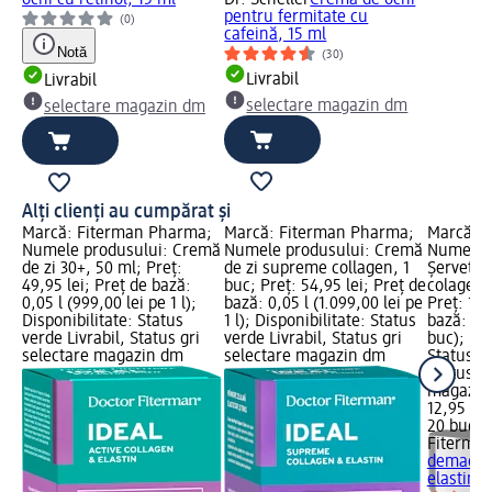
pentru fermitate cu
(0)
cafeină, 15 ml
Notă
(30)
Livrabil
Livrabil
selectare magazin dm
selectare magazin dm
Alți clienți au cumpărat și
Marcă: Fiterman Pharma;
Marcă: Fiterman Pharma;
Marcă: 
Numele produsului: Cremă
Numele produsului: Cremă
Numele p
de zi 30+, 50 ml; Preț:
de zi supreme collagen, 1
Șervețel
49,95 lei; Preț de bază:
buc; Preț: 54,95 lei; Preț de
colagen ș
0,05 l (999,00 lei pe 1 l);
bază: 0,05 l (1.099,00 lei pe
Preț: 12,
Disponibilitate: Status
1 l); Disponibilitate: Status
bază: 20 
verde Livrabil, Status gri
verde Livrabil, Status gri
buc); Dis
selectare magazin dm
selectare magazin dm
Status ve
Status gr
magazin
12,95 lei
20 buc (0
Fiterma
demachia
elastină,