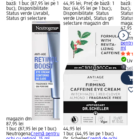
bază: 1 buc (87,95 lei pe 1
44,95 lei; Preț de bază: 1
bază: 1 b
buc); Disponibilitate:
buc (44,95 lei pe 1 buc);
buc); Dis
Status verde Livrabil,
Disponibilitate: Status
Status ve
Status gri selectare
verde Livrabil, Status gri
Status gr
selectare magazin dm
magazin
47,95 lei
1 buc (47
Fiterma
pentru c
ml
Livrab
selec
magazin dm
87,95 lei
1 buc (87,95 lei pe 1 buc)
44,95 lei
Neutrogena
Cremă pentru
1 buc (44,95 lei pe 1 buc)
ochi cu retinol, 15 ml
Dr. Scheller
Cremă de ochi