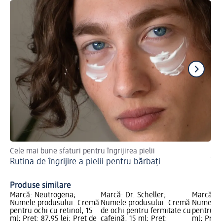
Cele mai bune sfaturi pentru îngrijirea pielii
Mai
Rutina de îngrijire a pielii pentru bărbați
În
Produse similare
Marcă: Neutrogena;
Marcă: Dr. Scheller;
Marcă: 
Numele produsului: Cremă
Numele produsului: Cremă
Numele 
pentru ochi cu retinol, 15
de ochi pentru fermitate cu
pentru c
ml; Preț: 87,95 lei; Preț de
cafeină, 15 ml; Preț:
ml; Preț: