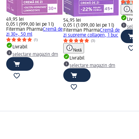
Notă
49,95 lei
Livrab
54,95 lei
0,05 l (999,00 lei pe 1 l)
0,05 l (1.099,00 lei pe 1 l)
selec
Fiterman Pharma
Cremă de
Fiterman Pharma
Cremă de
zi 30+, 50 ml
zi supreme collagen, 1 buc
(1)
(3)
Livrabil
Notă
selectare magazin dm
Livrabil
selectare magazin dm