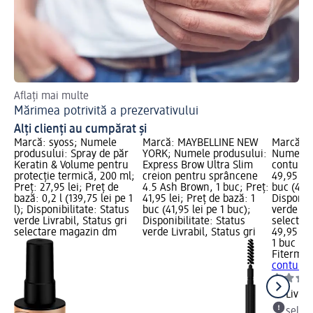
Aflați mai multe
Pe
Mărimea potrivită a prezervativului
Se
Alți clienți au cumpărat și
Marcă: syoss; Numele
Marcă: MAYBELLINE NEW
Marcă: 
produsului: Spray de păr
YORK; Numele produsului:
Numele 
Keratin & Volume pentru
Express Brow Ultra Slim
contur oc
protecție termică, 200 ml;
creion pentru sprâncene
49,95 lei
Preț: 27,95 lei; Preț de
4.5 Ash Brown, 1 buc; Preț:
buc (49,9
bază: 0,2 l (139,75 lei pe 1
41,95 lei; Preț de bază: 1
Disponibi
l); Disponibilitate: Status
buc (41,95 lei pe 1 buc);
verde Liv
verde Livrabil, Status gri
Disponibilitate: Status
selectar
selectare magazin dm
verde Livrabil, Status gri
49,95 lei
1 buc (49
Fiterma
contur o
Livrab
selec