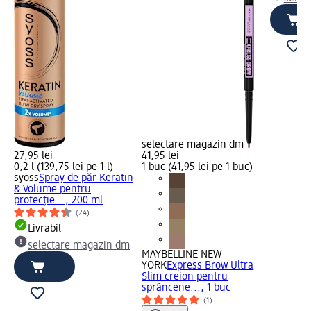
selectare magazin dm
27,95 lei
41,95 lei
0,2 l (139,75 lei pe 1 l)
1 buc (41,95 lei pe 1 buc)
syoss
Spray de păr Keratin
& Volume pentru
protecție..., 200 ml
(24)
Livrabil
selectare magazin dm
MAYBELLINE NEW
YORK
Express Brow Ultra
Slim creion pentru
sprâncene..., 1 buc
(1)