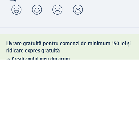
Livrare gratuită pentru comenzi de minimum 150 lei și
ridicare expres gratuită
Creați contul meu dm acum
Ajutor
Avantaje și Servicii
Relații clienți
Livrare și transport
Returnare și schimb
Compania dm
Compania
Responsabilitate
Carieră
Presă