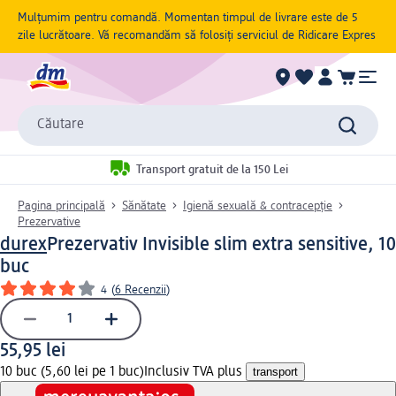
Mulțumim pentru comandă. Momentan timpul de livrare este de 5
zile lucrătoare. Vă recomandăm să folosiți serviciul de Ridicare Expres
Căutare
Transport gratuit de la 150 Lei
Pagina principală
Sănătate
Igienă sexuală & contracepție
Prezervative
durex
Prezervativ Invisible slim extra sensitive, 10
buc
4
(
6 Recenzii
)
55,95 lei
10 buc (5,60 lei pe 1 buc)
Inclusiv TVA plus
transport