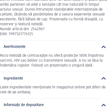
ambii parteneri să aibă o senzație cât mai naturală în timpul
actului sexual. Durex întrunește standardele internaționale de
calitate, lăsându-vă posibilitatea de a savura experiențe sexuale
excelente, fără bătaie de cap. Prezervativ cu formă dreaptă, cu
rezervor și textură netedă.
Număr articol dm: 2542967
EAN: 5997321776125
Avertismente
Nicio metodă de contracepție nu oferă protecție 100% împotriva
sarcinii, HIV sau bolilor cu transmitere sexuală. A nu se lăsa la
îndemâna copiilor. Folosiți un prezervativ o singură dată.
Ingrediente
Latex Ingredientele menționate în magazinul online pot diferi de
cele de pe ambalaj.
Informații de depozitare