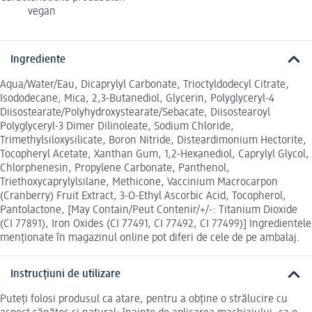
vegan
Ingrediente
Aqua/Water/Eau, Dicaprylyl Carbonate, Trioctyldodecyl Citrate,
Isododecane, Mica, 2,3-Butanediol, Glycerin, Polyglyceryl-4
Diisostearate/Polyhydroxystearate/Sebacate, Diisostearoyl
Polyglyceryl-3 Dimer Dilinoleate, Sodium Chloride,
Trimethylsiloxysilicate, Boron Nitride, Disteardimonium Hectorite,
Tocopheryl Acetate, Xanthan Gum, 1,2-Hexanediol, Caprylyl Glycol,
Chlorphenesin, Propylene Carbonate, Panthenol,
Triethoxycaprylylsilane, Methicone, Vaccinium Macrocarpon
(Cranberry) Fruit Extract, 3-O-Ethyl Ascorbic Acid, Tocopherol,
Pantolactone, [May Contain/Peut Contenir/+/-: Titanium Dioxide
(CI 77891), Iron Oxides (CI 77491, CI 77492, CI 77499)] Ingredientele
menționate în magazinul online pot diferi de cele de pe ambalaj.
Instrucțiuni de utilizare
Puteți folosi produsul ca atare, pentru a obține o strălucire cu