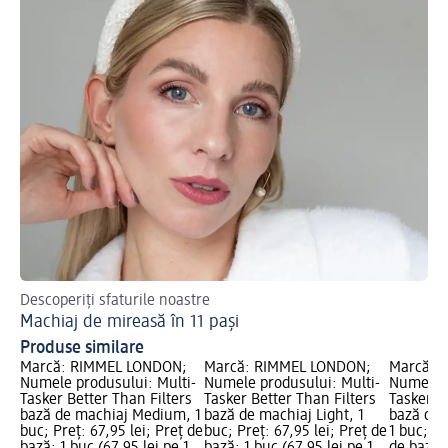
Descoperiți sfaturile noastre
Af
Machiaj de mireasă în 11 pași
Ma
Produse similare
Marcă: RIMMEL LONDON;
Marcă: RIMMEL LONDON;
Marcă: 
Numele produsului: Multi-
Numele produsului: Multi-
Numele p
Tasker Better Than Filters
Tasker Better Than Filters
Tasker B
bază de machiaj Medium, 1
bază de machiaj Light, 1
bază de 
buc; Preț: 67,95 lei; Preț de
buc; Preț: 67,95 lei; Preț de
1 buc; Pr
bază: 1 buc (67,95 lei pe 1
bază: 1 buc (67,95 lei pe 1
de bază: 