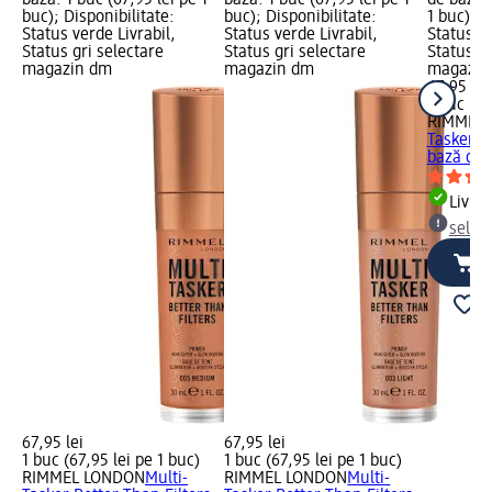
buc); Disponibilitate:
buc); Disponibilitate:
1 buc); D
Status verde Livrabil,
Status verde Livrabil,
Status ve
Status gri selectare
Status gri selectare
Status gr
magazin dm
magazin dm
magazin
67,95 lei
1 buc (67
RIMMEL
Tasker B
bază de 
Livrab
selec
67,95 lei
67,95 lei
1 buc (67,95 lei pe 1 buc)
1 buc (67,95 lei pe 1 buc)
RIMMEL LONDON
Multi-
RIMMEL LONDON
Multi-