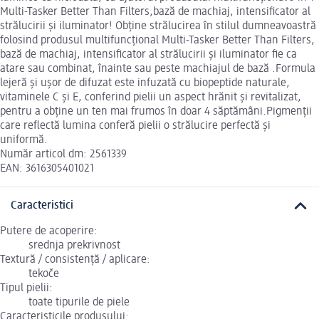
Multi-Tasker Better Than Filters,bază de machiaj, intensificator al
strălucirii și iluminator! Obține strălucirea în stilul dumneavoastră
folosind produsul multifuncțional Multi-Tasker Better Than Filters,
bază de machiaj, intensificator al strălucirii și iluminator fie ca
atare sau combinat, înainte sau peste machiajul de bază .Formula
lejeră și ușor de difuzat este infuzată cu biopeptide naturale,
vitaminele C și E, conferind pielii un aspect hrănit și revitalizat,
pentru a obține un ten mai frumos în doar 4 săptămâni.Pigmenții
care reflectă lumina conferă pielii o strălucire perfectă și
uniformă.
Număr articol dm: 2561339
EAN: 3616305401021
Caracteristici
Putere de acoperire:
srednja prekrivnost
Textură / consistență / aplicare:
tekoče
Tipul pielii:
toate tipurile de piele
Caracteristicile produsului: