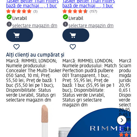
Tasker Better Than Filters
Tasker Better Than Filters
bază de machiaj..., 1 buc
bază de machiaj..., 1 buc
(3)
(157)
Livrabil
Livrabil
selectare magazin dm
selectare magazin dm
Alți clienți au cumpărat și
Marcă: RIMMEL LONDON;
Marcă: RIMMEL LONDON;
Marcă: 
Numele produsului:
Numele produsului: Match
Sciampa
Concealer The Multi-Tasker
Perfection pudră pulbere
produsul
050 Sand, 10 ml; Preț:
001 Transparent, 1 buc;
migdale,
55,50 lei; Preț de bază: 1
Preț: 55,95 lei; Preț de
juridică:
buc (55,50 lei pe 1 buc);
bază: 1 buc (55,95 lei pe 1
20,95 lei
Disponibilitate: Status
buc); Disponibilitate:
0,65 l (32
verde Livrabil, Status gri
Status verde Livrabil,
Disponibi
selectare magazin dm
Status gri selectare
verde Liv
magazin dm
selectar
20,95 lei
0,65 l (32
Spuma d
de duș c
ml
biocid