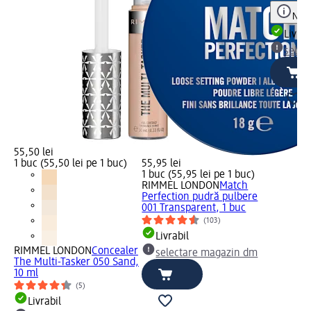
Notă
Livrab
selec
55,50 lei
1 buc (55,50 lei pe 1 buc)
55,95 lei
1 buc (55,95 lei pe 1 buc)
RIMMEL LONDON
Match
Perfection pudră pulbere
001 Transparent, 1 buc
(103)
Livrabil
RIMMEL LONDON
Concealer
selectare magazin dm
The Multi-Tasker 050 Sand,
10 ml
(5)
Livrabil