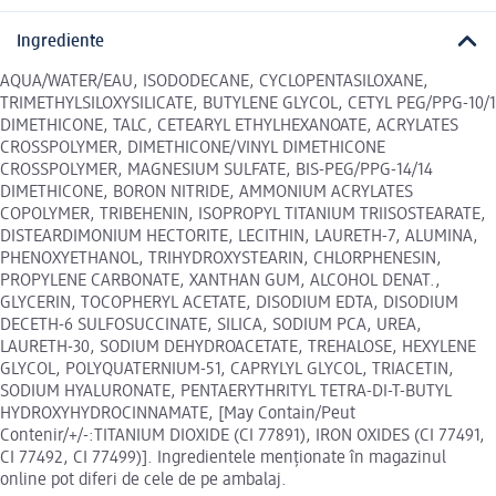
Ingrediente
AQUA/WATER/EAU, ISODODECANE, CYCLOPENTASILOXANE,
TRIMETHYLSILOXYSILICATE, BUTYLENE GLYCOL, CETYL PEG/PPG-10/1
DIMETHICONE, TALC, CETEARYL ETHYLHEXANOATE, ACRYLATES
CROSSPOLYMER, DIMETHICONE/VINYL DIMETHICONE
CROSSPOLYMER, MAGNESIUM SULFATE, BIS-PEG/PPG-14/14
DIMETHICONE, BORON NITRIDE, AMMONIUM ACRYLATES
COPOLYMER, TRIBEHENIN, ISOPROPYL TITANIUM TRIISOSTEARATE,
DISTEARDIMONIUM HECTORITE, LECITHIN, LAURETH-7, ALUMINA,
PHENOXYETHANOL, TRIHYDROXYSTEARIN, CHLORPHENESIN,
PROPYLENE CARBONATE, XANTHAN GUM, ALCOHOL DENAT.,
GLYCERIN, TOCOPHERYL ACETATE, DISODIUM EDTA, DISODIUM
DECETH-6 SULFOSUCCINATE, SILICA, SODIUM PCA, UREA,
LAURETH-30, SODIUM DEHYDROACETATE, TREHALOSE, HEXYLENE
GLYCOL, POLYQUATERNIUM-51, CAPRYLYL GLYCOL, TRIACETIN,
SODIUM HYALURONATE, PENTAERYTHRITYL TETRA-DI-T-BUTYL
HYDROXYHYDROCINNAMATE, [May Contain/Peut
Contenir/+/-:TITANIUM DIOXIDE (CI 77891), IRON OXIDES (CI 77491,
CI 77492, CI 77499)]. Ingredientele menționate în magazinul
online pot diferi de cele de pe ambalaj.