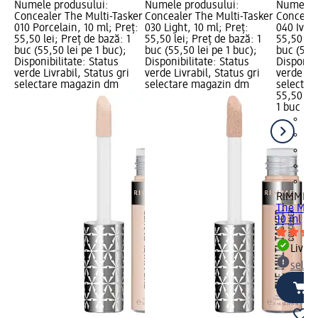
Numele produsului:
Numele produsului:
Numele p
Concealer The Multi-Tasker
Concealer The Multi-Tasker
Conceale
010 Porcelain, 10 ml; Preț:
030 Light, 10 ml; Preț:
040 Ivory
55,50 lei; Preț de bază: 1
55,50 lei; Preț de bază: 1
55,50 lei
buc (55,50 lei pe 1 buc);
buc (55,50 lei pe 1 buc);
buc (55,5
Disponibilitate: Status
Disponibilitate: Status
Disponibi
verde Livrabil, Status gri
verde Livrabil, Status gri
verde Liv
selectare magazin dm
selectare magazin dm
selectar
55,50 lei
1 buc (55
RIMMEL
The Mult
10 ml
Livrab
selec