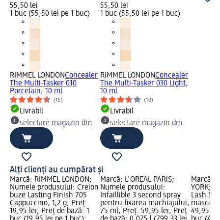
55,50 lei
55,50 lei
1 buc (55,50 lei pe 1 buc)
1 buc (55,50 lei pe 1 buc)
RIMMEL LONDON
Concealer
RIMMEL LONDON
Concealer
The Multi-Tasker 010
The Multi-Tasker 030 Light,
Porcelain, 10 ml
10 ml
(15)
(10)
Livrabil
Livrabil
selectare magazin dm
selectare magazin dm
Alți clienți au cumpărat și
Marcă: RIMMEL LONDON;
Marcă: L'ORÉAL PARiS;
Marcă: 
Numele produsului: Creion
Numele produsului:
YORK; N
buze Lasting Finish 705
Infaillible 3 second spray
Lash Sen
Cappuccino, 1,2 g; Preț:
pentru fixarea machiajului,
mascara,
19,95 lei; Preț de bază: 1
75 ml; Preț: 59,95 lei; Preț
49,95 lei
buc (19,95 lei pe 1 buc);
de bază: 0,075 l (799,33 lei
buc (49,9