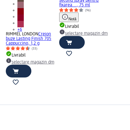
second spray pentru
fixarea..., 75 ml
(96)
Notă
Livrabil
+6
selectare magazin dm
RIMMEL LONDON
Creion
buze Lasting Finish 705
Cappuccino, 1,2 g
(33)
Livrabil
selectare magazin dm