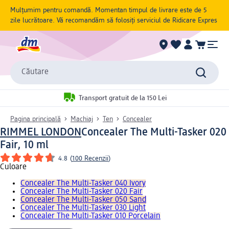
Mulțumim pentru comandă. Momentan timpul de livrare este de 5
zile lucrătoare. Vă recomandăm să folosiți serviciul de Ridicare Expres
Căutare
Transport gratuit de la 150 Lei
Pagina principală
Machiaj
Ten
Concealer
RIMMEL LONDON
Concealer The Multi-Tasker 020
Fair, 10 ml
4.8
(
100 Recenzii
)
Culoare
Concealer The Multi-Tasker 040 Ivory
Concealer The Multi-Tasker 020 Fair
Concealer The Multi-Tasker 050 Sand
Concealer The Multi-Tasker 030 Light
Concealer The Multi-Tasker 010 Porcelain