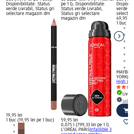
Disponibilitate: Status
pe 1 l); Disponibilitate:
Disponibi
verde Livrabil, Status gri
Status verde Livrabil,
verde Liv
selectare magazin dm
Status gri selectare
selectar
magazin dm
49,95 lei
1 buc (49
+1
MAYBELL
YORK
Las
High mas
Livrab
selec
19,95 lei
1 buc (19,95 lei pe 1 buc)
59,95 lei
0,075 l (799,33 lei pe 1 l)
L'ORÉAL PARiS
Infaillible 3