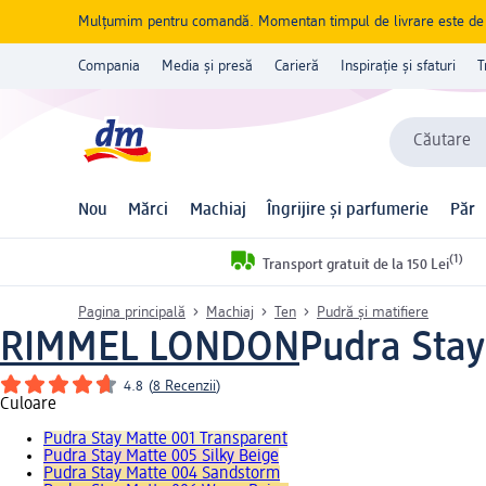
Mulțumim pentru comandă. Momentan timpul de livrare este de 5 
Compania
Media și presă
Carieră
Inspirație și sfaturi
T
Căutare
Nou
Mărci
Machiaj
Îngrijire și parfumerie
Păr
(1)
Transport gratuit de la 150 Lei
Pagina principală
Machiaj
Ten
Pudră și matifiere
RIMMEL LONDON
Pudra Stay
4.8
(
8 Recenzii
)
Culoare
Pudra Stay Matte 001 Transparent
Pudra Stay Matte 005 Silky Beige
Pudra Stay Matte 004 Sandstorm