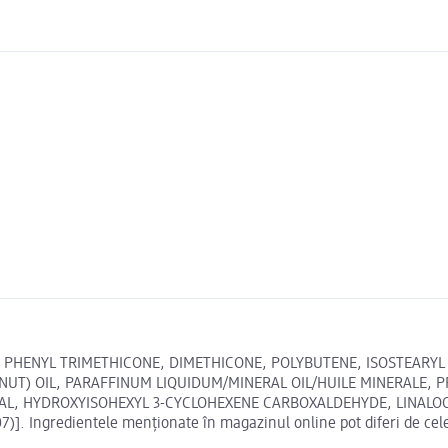
, PHENYL TRIMETHICONE, DIMETHICONE, POLYBUTENE, ISOSTEAR
UT) OIL, PARAFFINUM LIQUIDUM/MINERAL OIL/HUILE MINERALE, 
AL, HYDROXYISOHEXYL 3-CYCLOHEXENE CARBOXALDEHYDE, LINALOOL, [
)]. Ingredientele menționate în magazinul online pot diferi de cel