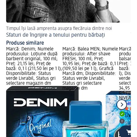
Timpul își lasă amprenta asupra fiecăruia dintre noi
Af
Sfaturi de îngrijire a tenului pentru bărbați
În
Produse similare
Marcă: Denim; Numele
Marcă: Balea MEN; Numele
Marcă: 
produsului: Loțiune după
produsului: After shave
produsul
barbierit original, 100 ml;
FRESH, 100 ml; Preț:
balsam S
Preț: 21,15 lei; Preț de
10,95 lei; Preț de bază: 0,1 l
Preț: 34,
bază: 0,1 l (211,50 lei pe 1 l);
(109,50 lei pe 1 l); Grafică
bază: 0,1
Disponibilitate: Status
Marcă dm; Disponibilitate:
l); Dispo
verde Livrabil, Status gri
Status verde Livrabil,
verde Liv
selectare magazin dm
Status gri selectare
selectar
magazin dm
34,95 lei
0,1 l (349
NIVEA M
balsam S
Livrab
selec