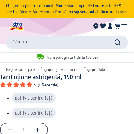
Mulțumim pentru comandă. Momentan timpul de livrare este de 5
zile lucrătoare. Vă recomandăm să folosiți serviciul de Ridicare Expres
Căutare
Transport gratuit de la 150 Lei
Pagina principală
Îngrijire și parfumerie
Îngrijire față
Tarr
Loțiune astrigentă, 150 ml
5
(
1 Recenzie
)
potrivit pentru față
potrivit pentru față