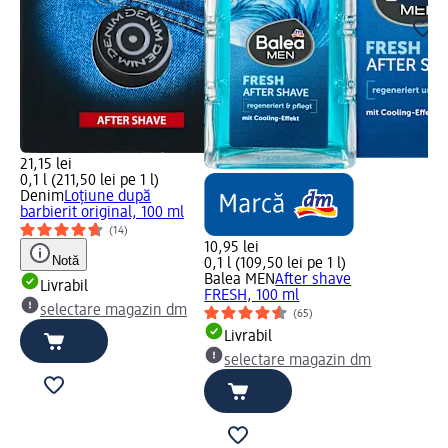
21,15 lei
0,1 l (211,50 lei pe 1 l)
Denim
Loțiune după
barbierit original, 100 ml
(14)
10,95 lei
Notă
0,1 l (109,50 lei pe 1 l)
Balea MEN
After shave
Livrabil
FRESH, 100 ml
selectare magazin dm
(65)
Livrabil
selectare magazin dm