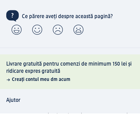
Ce părere aveți despre această pagină?
Livrare gratuită pentru comenzi de minimum 150 lei și
ridicare expres gratuită
Creați contul meu dm acum
Ajutor
Avantaje și Servicii
Relații clienți
Livrare și transport
Returnare și schimb
Compania dm