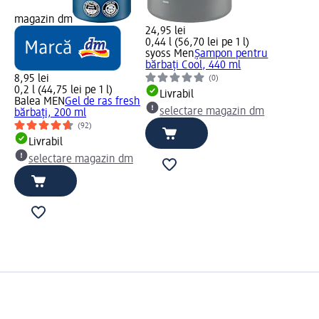
magazin dm
24,95 lei
0,44 l (56,70 lei pe 1 l)
syoss Men
Șampon pentru
bărbați Cool, 440 ml
8,95 lei
(0)
0,2 l (44,75 lei pe 1 l)
Livrabil
Balea MEN
Gel de ras fresh
selectare magazin dm
bărbați, 200 ml
(92)
Livrabil
selectare magazin dm