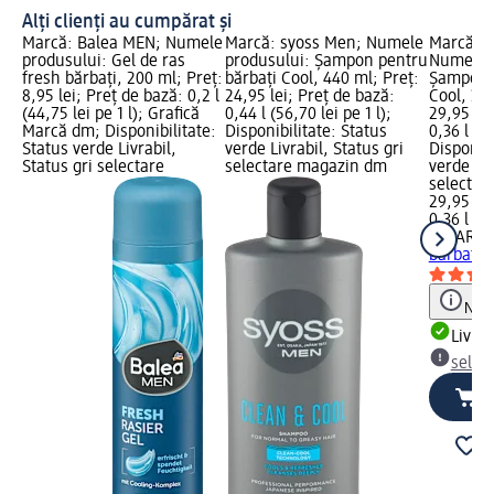
Alți clienți au cumpărat și
Marcă: Balea MEN; Numele
Marcă: syoss Men; Numele
Marcă: 
produsului: Gel de ras
produsului: Șampon pentru
Numele p
fresh bărbați, 200 ml; Preț:
bărbați Cool, 440 ml; Preț:
Șampon d
8,95 lei; Preț de bază: 0,2 l
24,95 lei; Preț de bază:
Cool, 360
(44,75 lei pe 1 l); Grafică
0,44 l (56,70 lei pe 1 l);
29,95 lei
Marcă dm; Disponibilitate:
Disponibilitate: Status
0,36 l (83
Status verde Livrabil,
verde Livrabil, Status gri
Disponibi
Status gri selectare
selectare magazin dm
verde Liv
selectar
29,95 lei
0,36 l (83
CLEAR M
bărbați A
Notă
Livrab
selec