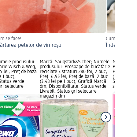
um se face!
Cum să salvați
ărtarea petelor de vin roșu
Îndepărtarea
umele produsului:
Marcă: Saugstark&Sicher; Numele
Marcă: Zew
arie Wisch & Weg,
produsului: Prosoape de bucătărie
Prosop de b
5 lei; Preț de bază:
reciclate 3 straturi 280 foi, 2 buc;
Preț: 18,45 
e 1 buc);
Preț: 6,95 lei; Preț de bază: 2 buc
(18,45 lei pe
 Status verde
(3,48 lei pe 1 buc); Grafică Marcă
Status verde
gri selectare
dm; Disponibilitate: Status verde
selectare 
Livrabil, Status gri selectare
magazin dm