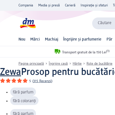
Compania
Media și presă
Carieră
Inspirație și sfaturi
T
Căutare
Nou
Mărci
Machiaj
Îngrijire și parfumerie
Păr
(1)
Transport gratuit de la 150 Lei
Pagina principală
Îngrijire casă
Hârtie
Role de bucătărie
Zewa
Prosop pentru bucătări
5
(
315 Recenzii
)
fără parfum
fără coloranți
fără parfum