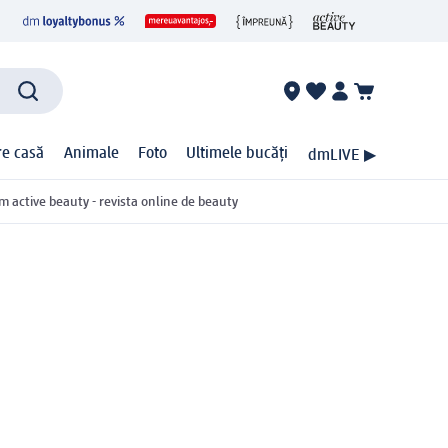
ire casă
Animale
Foto
Ultimele bucăți
dmLIVE ▶
m active beauty - revista online de beauty