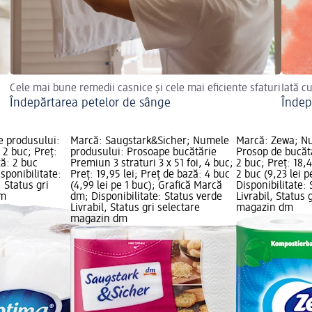
Cele mai bune remedii casnice și cele mai eficiente sfaturi
Iată c
Îndepărtarea petelor de sânge
Îndep
 produsului:
Marcă: Saugstark&Sicher; Numele
Marcă: Zewa; N
 2 buc; Preț:
produsului: Prosoape bucătărie
Prosop de bucăt
ză: 2 buc
Premiun 3 straturi 3 x 51 foi, 4 buc;
2 buc; Preț: 18,4
isponibilitate:
Preț: 19,95 lei; Preț de bază: 4 buc
2 buc (9,23 lei p
, Status gri
(4,99 lei pe 1 buc); Grafică Marcă
Disponibilitate:
dm
dm; Disponibilitate: Status verde
Livrabil, Status 
Livrabil, Status gri selectare
magazin dm
magazin dm