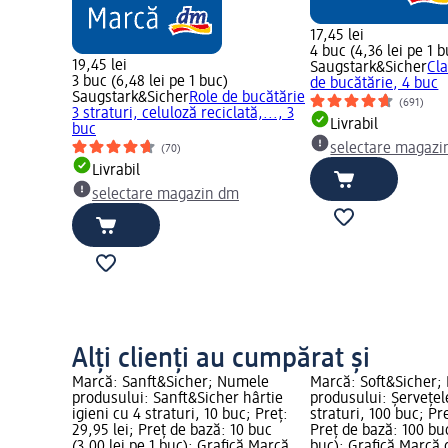
17,45 lei
4 buc (4,36 lei pe 1 b
19,45 lei
Saugstark&Sicher
Cla
3 buc (6,48 lei pe 1 buc)
de bucătărie, 4 buc
Saugstark&Sicher
Role de bucătărie
(691)
3 straturi, celuloză reciclată,..., 3
Livrabil
buc
selectare magazi
(70)
Livrabil
selectare magazin dm
Alți clienți au cumpărat și
Marcă: Sanft&Sicher; Numele
Marcă: Soft&Sicher;
produsului: Sanft&Sicher hârtie
produsului: Șervețel
igieni cu 4 straturi, 10 buc; Preț:
straturi, 100 buc; Pre
29,95 lei; Preț de bază: 10 buc
Preț de bază: 100 buc
(3,00 lei pe 1 buc); Grafică Marcă
buc); Grafică Marcă