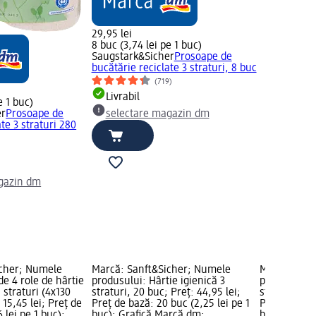
29,95 lei
8 buc (3,74 lei pe 1 buc)
Saugstark&Sicher
Prosoape de
bucătărie reciclate 3 straturi, 8 buc
(719)
Livrabil
e 1 buc)
er
Prosoape de
selectare magazin dm
te 3 straturi 280
gazin dm
icher; Numele
Marcă: Sanft&Sicher; Numele
Marcă: San
de 4 role de hârtie
produsului: Hârtie igienică 3
produsului: 
 straturi (4x130
straturi, 20 buc; Preț: 44,95 lei;
straturi, 10 
: 15,45 lei; Preț de
Preț de bază: 20 buc (2,25 lei pe 1
Preț de bază
 lei pe 1 buc);
buc); Grafică Marcă dm;
buc); Grafi