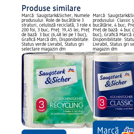
Produse similare
Marcă: Saugstark&Sicher; Numele
Marcă: Saugstark&S
produsului: Role de bucătărie 3
produsului: Classic 
straturi, celuloză reciclată, 3 role x
bucătărie, 4 buc; Pre
200 foi, 3 buc; Preț: 19,45 lei; Preț
Preț de bază: 4 buc (
de bază: 3 buc (6,48 lei pe 1 buc);
buc); Grafică Marcă
Grafică Marcă dm; Disponibilitate:
Disponibilitate: Stat
Status verde Livrabil, Status gri
Livrabil, Status gri s
selectare magazin dm
magazin dm