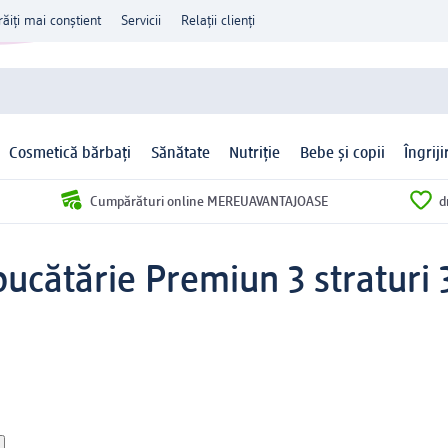
răiți mai conștient
Servicii
Relații clienți
Cosmetică bărbați
Sănătate
Nutriție
Bebe și copii
Îngrij
Cumpărături online MEREUAVANTAJOASE
d
cătărie Premiun 3 straturi 3 