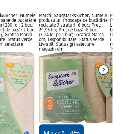
rk&Sicher; Numele
Marcă: Saugstark&Sicher; Numele
Marcă: Zew
soape de bucătărie
produsului: Prosoape de bucătărie
Prosop pent
uri 280 foi, 2 buc;
reciclate 3 straturi, 8 buc; Preț:
Lang, 2 buc;
reț de bază: 2 buc
29,95 lei; Preț de bază: 8 buc
bază: 2 buc 
c); Grafică Marcă
(3,74 lei pe 1 buc); Grafică Marcă
Disponibilit
ate: Status verde
dm; Disponibilitate: Status verde
Livrabil, St
gri selectare
Livrabil, Status gri selectare
magazin d
magazin dm
19,95 lei
2 buc (9,98 
Zewa
Prosop
Lang, 2 buc
Livrabil
selectar