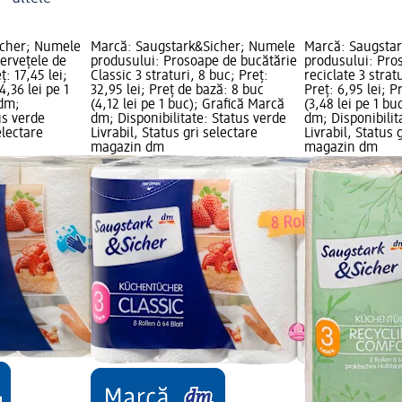
icher; Numele
Marcă: Saugstark&Sicher; Numele
Marcă: Saugsta
șervețele de
produsului: Prosoape de bucătărie
produsului: Pro
ț: 17,45 lei;
Classic 3 straturi, 8 buc; Preț:
reciclate 3 strat
4,36 lei pe 1
32,95 lei; Preț de bază: 8 buc
Preț: 6,95 lei; P
 dm;
(4,12 lei pe 1 buc); Grafică Marcă
(3,48 lei pe 1 bu
us verde
dm; Disponibilitate: Status verde
dm; Disponibilit
electare
Livrabil, Status gri selectare
Livrabil, Status 
magazin dm
magazin dm