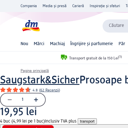
Compania
Media și presă
Carieră
Inspirație și sfaturi
T
Căutare
Nou
Mărci
Machiaj
Îngrijire și parfumerie
Păr
(1)
Transport gratuit de la 150 Lei
Pagina principală
Saugstark&Sicher
Prosoape bu
4.8
(
62 Recenzii
)
19,95 lei
4 buc (4,99 lei pe 1 buc)
Inclusiv TVA plus
transport