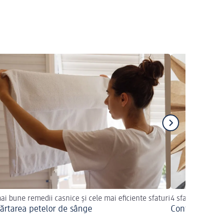
ai bune remedii casnice și cele mai eficiente sfaturi
4 sfaturi creat
ărtarea petelor de sânge
Confecționare