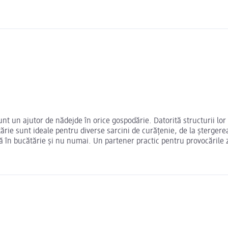
un ajutor de nădejde în orice gospodărie. Datorită structurii lor cu 
rie sunt ideale pentru diverse sarcini de curățenie, de la ștergerea 
nă în bucătărie și nu numai. Un partener practic pentru provocările z