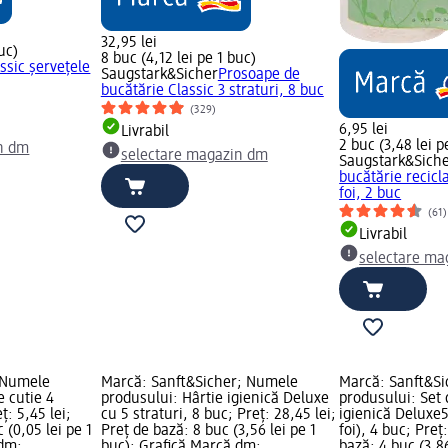
32,95 lei
uc)
8 buc (4,12 lei pe 1 buc)
ssic șervețele
Saugstark&Sicher
Prosoape de
bucătărie Classic 3 straturi, 8 buc
(329)
6,95 lei
Livrabil
2 buc (3,48 lei p
n dm
selectare magazin dm
Saugstark&Sich
bucătărie recicla
foi, 2 buc
(61)
Livrabil
selectare ma
 Numele
Marcă: Sanft&Sicher; Numele
Marcă: Sanft&S
e cutie 4
produsului: Hârtie igienică Deluxe
produsului: Set 
ț: 5,45 lei;
cu 5 straturi, 8 buc; Preț: 28,45 lei;
igienică Deluxe5
 (0,05 lei pe 1
Preț de bază: 8 buc (3,56 lei pe 1
foi), 4 buc; Preț
 dm;
buc); Grafică Marcă dm;
bază: 4 buc (3,86