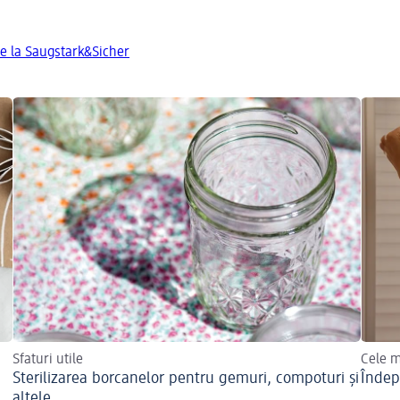
de la Saugstark&Sicher
Sfaturi utile
Cele m
Sterilizarea borcanelor pentru gemuri, compoturi și
Îndep
altele