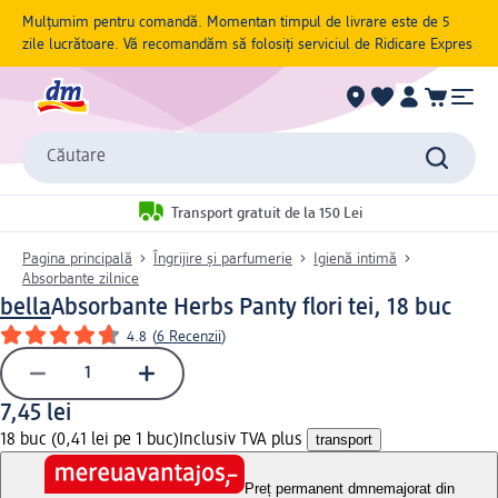
Mulțumim pentru comandă. Momentan timpul de livrare este de 5
zile lucrătoare. Vă recomandăm să folosiți serviciul de Ridicare Expres
Căutare
Transport gratuit de la 150 Lei
Pagina principală
Îngrijire și parfumerie
Igienă intimă
Absorbante zilnice
bella
Absorbante Herbs Panty flori tei, 18 buc
4.8
(
6 Recenzii
)
7,45 lei
18 buc (0,41 lei pe 1 buc)
Inclusiv TVA plus
transport
Preț permanent dm
nemajorat din