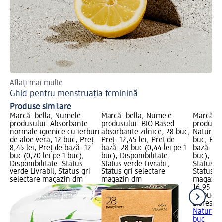
Aflați mai multe
Ghid pentru menstruația feminină
Produse similare
Marcă: bella; Numele
Marcă: bella; Numele
Marcă: L
produsului: Absorbante
produsului: BIO Based
produsul
normale igienice cu ierburi
absorbante zilnice, 28 buc;
Natural 
de aloe vera, 12 buc; Preț:
Preț: 12,45 lei; Preț de
buc; Preț
8,45 lei; Preț de bază: 12
bază: 28 buc (0,44 lei pe 1
bază: 20 
buc (0,70 lei pe 1 buc);
buc); Disponibilitate:
buc); Dis
Disponibilitate: Status
Status verde Livrabil,
Status ve
verde Livrabil, Status gri
Status gri selectare
Status gr
selectare magazin dm
magazin dm
magazin
16,95 lei
20 buc (0
Libresse
Natural 
buc