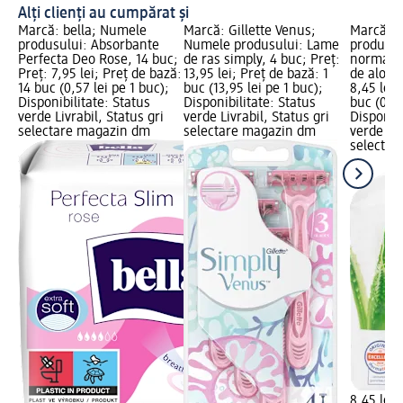
Alți clienți au cumpărat și
Marcă: bella; Numele
Marcă: Gillette Venus;
Marcă: b
produsului: Absorbante
Numele produsului: Lame
produsul
Perfecta Deo Rose, 14 buc;
de ras simply, 4 buc; Preț:
normale 
Preț: 7,95 lei; Preț de bază:
13,95 lei; Preț de bază: 1
de aloe v
14 buc (0,57 lei pe 1 buc);
buc (13,95 lei pe 1 buc);
8,45 lei;
Disponibilitate: Status
Disponibilitate: Status
buc (0,70
verde Livrabil, Status gri
verde Livrabil, Status gri
Disponibi
selectare magazin dm
selectare magazin dm
verde Liv
selectar
8,45 lei