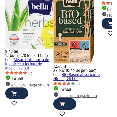
Livrab
selec
8,45 lei
12 buc (0,70 lei pe 1 buc)
bella
Absorbante normale
igienice cu ierburi de
12,45 lei
aloe..., 12 buc
28 buc (0,44 lei pe 1 buc)
(7)
bella
BIO Based absorbante
Livrabil
zilnice, 28 buc
(13)
selectare magazin dm
Livrabil
selectare magazin dm