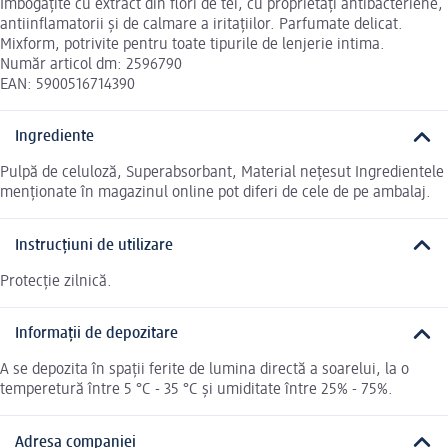
Îmbogǎţite cu extract din flori de tei, cu proprietăţi antibacteriene,
antiinflamatorii şi de calmare a iritaţiilor. Parfumate delicat.
Mixform, potrivite pentru toate tipurile de lenjerie intima.
Număr articol dm: 2596790
EAN: 5900516714390
Ingrediente
Pulpă de celuloză, Superabsorbant, Material neţesut Ingredientele
menționate în magazinul online pot diferi de cele de pe ambalaj.
Instrucțiuni de utilizare
Protecţie zilnică.
Informații de depozitare
A se depozita în spaţii ferite de lumina directă a soarelui, la o
temperetură între 5 °C - 35 °C şi umiditate între 25% - 75%.
Adresa companiei