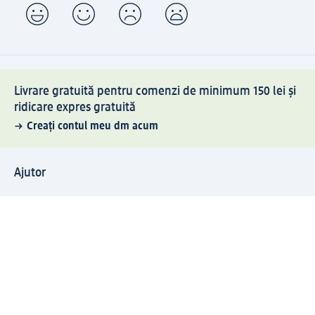
Livrare gratuită pentru comenzi de minimum 150 lei și
ridicare expres gratuită
Creați contul meu dm acum
Ajutor
Avantaje și Servicii
Relații clienți
Livrare și transport
Returnare și schimb
Compania dm
Compania
Responsabilitate
Carieră
Presă
Structura corporativă
Universul produselor dm