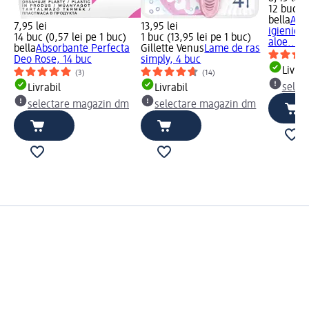
12 buc (0
bella
Abs
7,95 lei
13,95 lei
igienice 
14 buc (0,57 lei pe 1 buc)
1 buc (13,95 lei pe 1 buc)
aloe..., 
bella
Absorbante Perfecta
Gillette Venus
Lame de ras
Deo Rose, 14 buc
simply, 4 buc
Livrab
(3)
(14)
selec
Livrabil
Livrabil
selectare magazin dm
selectare magazin dm