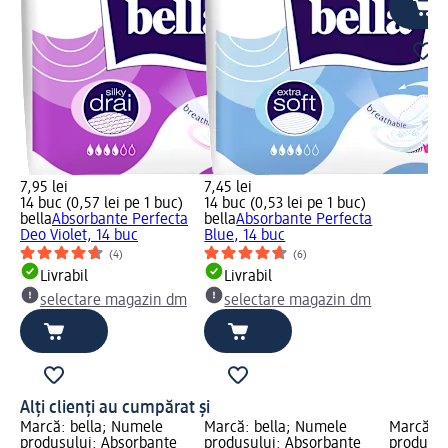
7,95 lei
7,45 lei
14 buc (0,57 lei pe 1 buc)
14 buc (0,53 lei pe 1 buc)
bella
Absorbante Perfecta
bella
Absorbante Perfecta
Deo Violet, 14 buc
Blue, 14 buc
(4)
(6)
Livrabil
Livrabil
selectare magazin dm
selectare magazin dm
Alți clienți au cumpărat și
Marcă: bella; Numele
Marcă: bella; Numele
Marcă: b
produsului: Absorbante
produsului: Absorbante
produsul