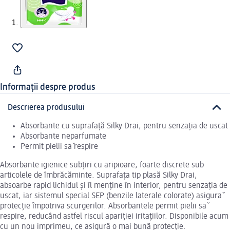
Informații despre produs
Descrierea produsului
Absorbante cu suprafaţă Silky Drai, pentru senzaţia de uscat
Absorbante neparfumate
Permit pielii sǎ respire
Absorbante igienice subţiri cu aripioare, foarte discrete sub
articolele de îmbrăcăminte. Suprafaţa tip plasă Silky Drai,
absoarbe rapid lichidul şi îl menţine în interior, pentru senzaţia de
uscat, iar sistemul special SEP (benzile laterale colorate) asigurǎ
protecţie ȋmpotriva scurgerilor. Absorbantele permit pielii sǎ
respire, reducând astfel riscul apariţiei iritaţiilor. Disponibile acum
cu un nou imprimeu, ce asigură o mai bună protecţie.