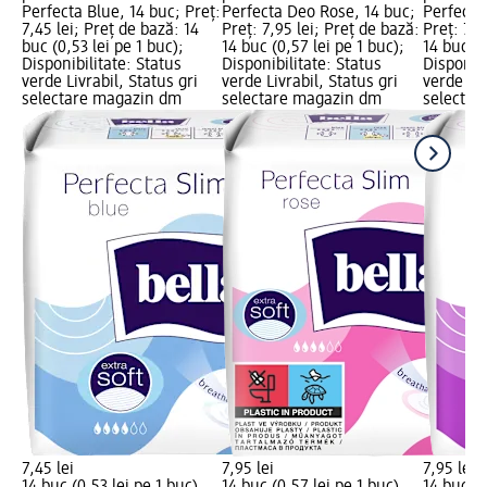
Perfecta Blue, 14 buc; Preț:
Perfecta Deo Rose, 14 buc;
Perfecta 
7,45 lei; Preț de bază: 14
Preț: 7,95 lei; Preț de bază:
Preț: 7,9
buc (0,53 lei pe 1 buc);
14 buc (0,57 lei pe 1 buc);
14 buc (0
Disponibilitate: Status
Disponibilitate: Status
Disponibi
verde Livrabil, Status gri
verde Livrabil, Status gri
verde Liv
selectare magazin dm
selectare magazin dm
selectar
7,45 lei
7,95 lei
7,95 lei