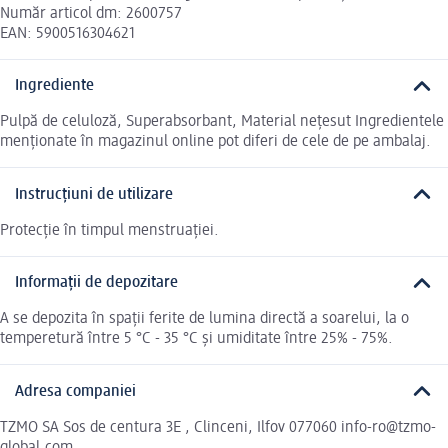
Număr articol dm: 2600757
EAN: 5900516304621
Ingrediente
Pulpă de celuloză, Superabsorbant, Material neţesut Ingredientele
menționate în magazinul online pot diferi de cele de pe ambalaj.
Instrucțiuni de utilizare
Protecţie în timpul menstruaţiei.
Informații de depozitare
A se depozita în spaţii ferite de lumina directă a soarelui, la o
temperetură între 5 °C - 35 °C şi umiditate între 25% - 75%.
Adresa companiei
TZMO SA Sos de centura 3E , Clinceni, Ilfov 077060 info-ro@tzmo-
global.com