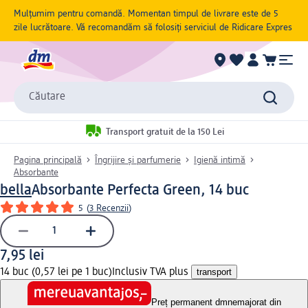
Mulțumim pentru comandă. Momentan timpul de livrare este de 5
zile lucrătoare. Vă recomandăm să folosiți serviciul de Ridicare Expres
Căutare
Transport gratuit de la 150 Lei
Pagina principală
Îngrijire și parfumerie
Igienă intimă
Absorbante
bella
Absorbante Perfecta Green, 14 buc
5
(
3 Recenzii
)
7,95 lei
14 buc (0,57 lei pe 1 buc)
Inclusiv TVA plus
transport
Preț permanent dm
nemajorat din