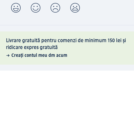
Livrare gratuită pentru comenzi de minimum 150 lei și
ridicare expres gratuită
Creați contul meu dm acum
Ajutor
Avantaje și Servicii
Relații clienți
Livrare și transport
Returnare și schimb
Compania dm
Compania
Responsabilitate
Carieră
Presă
Structura corporativă
Universul produselor dm