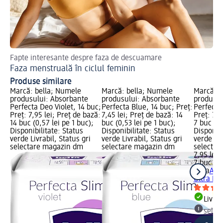
Fapte interesante despre faza de descuamare
Tip
Faza menstruală în ciclul feminin
Me
Produse similare
Marcă: bella; Numele
Marcă: bella; Numele
Marcă: b
produsului: Absorbante
produsului: Absorbante
produsul
Perfecta Deo Violet, 14 buc;
Perfecta Blue, 14 buc; Preț:
Perfecta
Preț: 7,95 lei; Preț de bază:
7,45 lei; Preț de bază: 14
Preț: 7,9
14 buc (0,57 lei pe 1 buc);
buc (0,53 lei pe 1 buc);
7 buc (1,
Disponibilitate: Status
Disponibilitate: Status
Disponibi
verde Livrabil, Status gri
verde Livrabil, Status gri
verde Liv
selectare magazin dm
selectare magazin dm
selectar
7,95 lei
7 buc (1,
bella
Abs
Ultra Ni
Livrab
selec