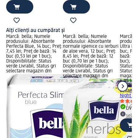
Alți clienți au cumpărat și
Marcă: bella; Numele
Marcă: bella; Numele
Marcă: b
produsului: Absorbante
produsului: Absorbante
produsul
Perfecta Blue, 14 buc; Preț:
normale igienice cu ierburi
Ultra Nig
7,45 lei; Preț de bază: 14
de aloe vera, 12 buc; Preț:
buc; Preț
buc (0,53 lei pe 1 buc);
8,45 lei; Preț de bază: 12
bază: 7 b
Disponibilitate: Status
buc (0,70 lei pe 1 buc);
buc); Dis
verde Livrabil, Status gri
Disponibilitate: Status
Status ve
selectare magazin dm
verde Livrabil, Status gri
Status gr
selectare magazin dm
magazin
6,95 lei
7 buc (0,
bella
Abs
Night Ext
Livrab
selec