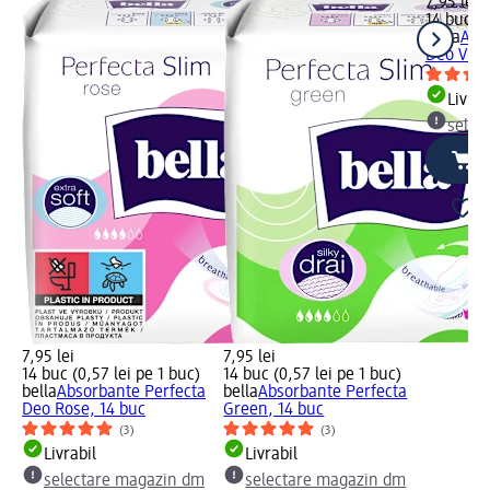
7,95 lei
14 buc (0
bella
Abs
Deo Viole
Livrab
selec
7,95 lei
7,95 lei
14 buc (0,57 lei pe 1 buc)
14 buc (0,57 lei pe 1 buc)
bella
Absorbante Perfecta
bella
Absorbante Perfecta
Deo Rose, 14 buc
Green, 14 buc
(3)
(3)
Livrabil
Livrabil
selectare magazin dm
selectare magazin dm