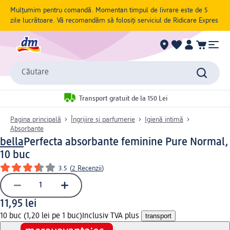
Mulțumim pentru comandă. Momentan timpul de livrare este de 5
zile lucrătoare. Vă recomandăm să folosiți serviciul de Ridicare Expres
Căutare
Transport gratuit de la 150 Lei
Pagina principală
Îngrijire și parfumerie
Igienă intimă
Absorbante
bella
Perfecta absorbante feminine Pure Normal,
10 buc
3.5
(
2 Recenzii
)
11,95 lei
10 buc (1,20 lei pe 1 buc)
Inclusiv TVA plus
transport