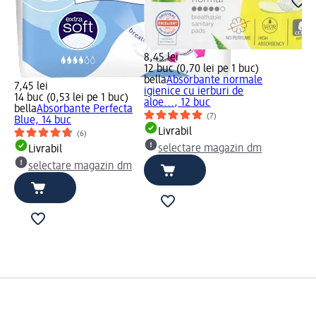
8,45 lei
12 buc (0,70 lei pe 1 buc)
bella
Absorbante normale
7,45 lei
igienice cu ierburi de
14 buc (0,53 lei pe 1 buc)
aloe..., 12 buc
bella
Absorbante Perfecta
(7)
Blue, 14 buc
Livrabil
(6)
selectare magazin dm
Livrabil
selectare magazin dm