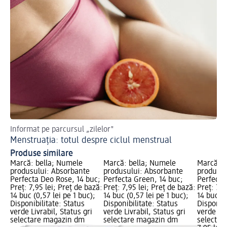
Informat pe parcursul „zilelor"
Fa
Menstruația: totul despre ciclul menstrual
Fa
Produse similare
Marcă: bella; Numele
Marcă: bella; Numele
Marcă: b
produsului: Absorbante
produsului: Absorbante
produsul
Perfecta Deo Rose, 14 buc;
Perfecta Green, 14 buc;
Perfecta 
Preț: 7,95 lei; Preț de bază:
Preț: 7,95 lei; Preț de bază:
Preț: 7,9
14 buc (0,57 lei pe 1 buc);
14 buc (0,57 lei pe 1 buc);
14 buc (0
Disponibilitate: Status
Disponibilitate: Status
Disponibi
verde Livrabil, Status gri
verde Livrabil, Status gri
verde Liv
selectare magazin dm
selectare magazin dm
selectar