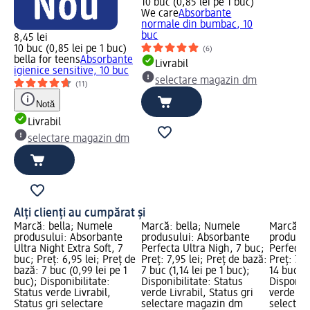
10 buc (0,85 lei pe 1 buc)
We care
Absorbante
normale din bumbac, 10
buc
8,45 lei
10 buc (0,85 lei pe 1 buc)
(6)
bella for teens
Absorbante
Livrabil
igienice sensitive, 10 buc
selectare magazin dm
(11)
Notă
Livrabil
selectare magazin dm
Alți clienți au cumpărat și
Marcă: bella; Numele
Marcă: bella; Numele
Marcă: b
produsului: Absorbante
produsului: Absorbante
produsul
Ultra Night Extra Soft, 7
Perfecta Ultra Nigh, 7 buc;
Perfecta
buc; Preț: 6,95 lei; Preț de
Preț: 7,95 lei; Preț de bază:
Preț: 7,9
bază: 7 buc (0,99 lei pe 1
7 buc (1,14 lei pe 1 buc);
14 buc (0
buc); Disponibilitate:
Disponibilitate: Status
Disponibi
Status verde Livrabil,
verde Livrabil, Status gri
verde Liv
Status gri selectare
selectare magazin dm
selectar