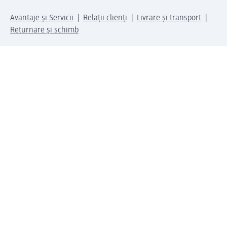
Avantaje și Servicii
Relații clienți
Livrare și transport
Returnare și schimb
Compania dm
Compania
Responsabilitate
Carieră
Presă
Structura corporativă
Universul produselor dm
Lumea dm
Metode de plată