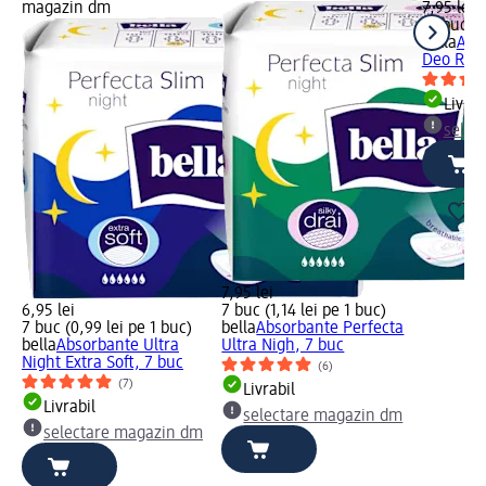
magazin dm
7,95 lei
14 buc (0
bella
Abs
Deo Rose
Livrab
selec
7,95 lei
6,95 lei
7 buc (1,14 lei pe 1 buc)
7 buc (0,99 lei pe 1 buc)
bella
Absorbante Perfecta
bella
Absorbante Ultra
Ultra Nigh, 7 buc
Night Extra Soft, 7 buc
(6)
(7)
Livrabil
Livrabil
selectare magazin dm
selectare magazin dm