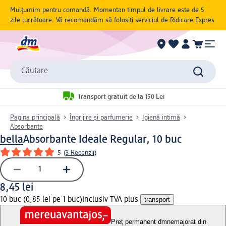
Mulțumim pentru comandă. Momentan timpul de livrare este de 5
zile lucrătoare. Vă recomandăm să folosiți serviciul de Ridicare Expres
Căutare
Transport gratuit de la 150 Lei
Pagina principală
Îngrijire și parfumerie
Igienă intimă
Absorbante
bella
Absorbante Ideale Regular, 10 buc
5
(
3 Recenzii
)
8,45 lei
10 buc (0,85 lei pe 1 buc)
Inclusiv TVA plus
transport
Preț permanent dm
nemajorat din