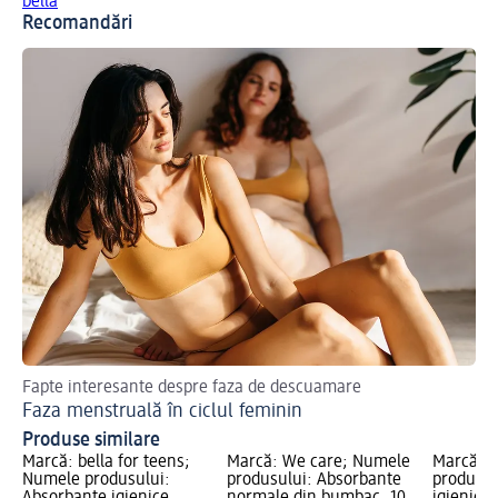
bella
Recomandări
Fapte interesante despre faza de descuamare
Tip
Faza menstruală în ciclul feminin
Me
Produse similare
Marcă: bella for teens;
Marcă: We care; Numele
Marcă: J
Numele produsului:
produsului: Absorbante
produsul