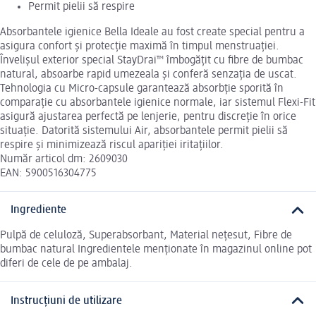
Permit pielii să respire
Absorbantele igienice Bella Ideale au fost create special pentru a
asigura confort şi protecţie maximă în timpul menstruaţiei.
Învelişul exterior special StayDrai™ îmbogăţit cu fibre de bumbac
natural, absoarbe rapid umezeala şi conferă senzaţia de uscat.
Tehnologia cu Micro-capsule garantează absorbţie sporită în
comparaţie cu absorbantele igienice normale, iar sistemul Flexi-Fit
asigură ajustarea perfectă pe lenjerie, pentru discreţie în orice
situaţie. Datorită sistemului Air, absorbantele permit pielii să
respire şi minimizează riscul apariţiei iritaţiilor.
Număr articol dm: 2609030
EAN: 5900516304775
Ingrediente
Pulpă de celuloză, Superabsorbant, Material neţesut, Fibre de
bumbac natural Ingredientele menționate în magazinul online pot
diferi de cele de pe ambalaj.
Instrucțiuni de utilizare