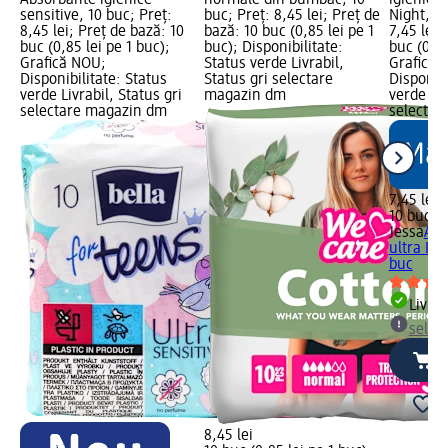
Absorbante igienice
normale din bumbac, 10
igienice
sensitive, 10 buc; Preț:
buc; Preț: 8,45 lei; Preț de
Night, 10
8,45 lei; Preț de bază: 10
bază: 10 buc (0,85 lei pe 1
7,45 lei;
buc (0,85 lei pe 1 buc);
buc); Disponibilitate:
buc (0,75
Grafică NOU;
Status verde Livrabil,
Grafică 
Disponibilitate: Status
Status gri selectare
Disponibi
verde Livrabil, Status gri
magazin dm
verde Liv
selectare magazin dm
selectar
7,45 lei
10 buc (0
Jessa
Abs
ultra Dr
buc
Livrab
selec
8,45 lei