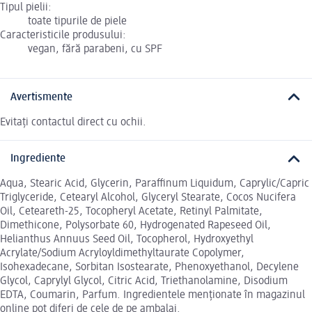
Tipul pielii:
toate tipurile de piele
Caracteristicile produsului:
vegan, fără parabeni, cu SPF
Avertismente
Evitați contactul direct cu ochii.
Ingrediente
Aqua, Stearic Acid, Glycerin, Paraffinum Liquidum, Caprylic/Capric
Triglyceride, Cetearyl Alcohol, Glyceryl Stearate, Cocos Nucifera
Oil, Ceteareth-25, Tocopheryl Acetate, Retinyl Palmitate,
Dimethicone, Polysorbate 60, Hydrogenated Rapeseed Oil,
Helianthus Annuus Seed Oil, Tocopherol, Hydroxyethyl
Acrylate/Sodium Acryloyldimethyltaurate Copolymer,
Isohexadecane, Sorbitan Isostearate, Phenoxyethanol, Decylene
Glycol, Caprylyl Glycol, Citric Acid, Triethanolamine, Disodium
EDTA, Coumarin, Parfum. Ingredientele menționate în magazinul
online pot diferi de cele de pe ambalaj.