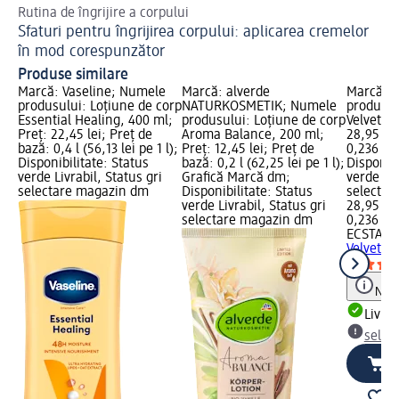
Rutina de îngrijire a corpului
Des
Sfaturi pentru îngrijirea corpului: aplicarea cremelor
Al
în mod corespunzător
Produse similare
Marcă: Vaseline; Numele
Marcă: alverde
Marcă: 
produsului: Loțiune de corp
NATURKOSMETIK; Numele
produsul
Essential Healing, 400 ml;
produsului: Loțiune de corp
Velvet T
Preț: 22,45 lei; Preț de
Aroma Balance, 200 ml;
28,95 lei
bază: 0,4 l (56,13 lei pe 1 l);
Preț: 12,45 lei; Preț de
0,236 l (1
Disponibilitate: Status
bază: 0,2 l (62,25 lei pe 1 l);
Disponibi
verde Livrabil, Status gri
Grafică Marcă dm;
verde Liv
selectare magazin dm
Disponibilitate: Status
selectar
verde Livrabil, Status gri
28,95 lei
selectare magazin dm
0,236 l (1
ECSTASY
Velvet T
Notă
Livrab
selec