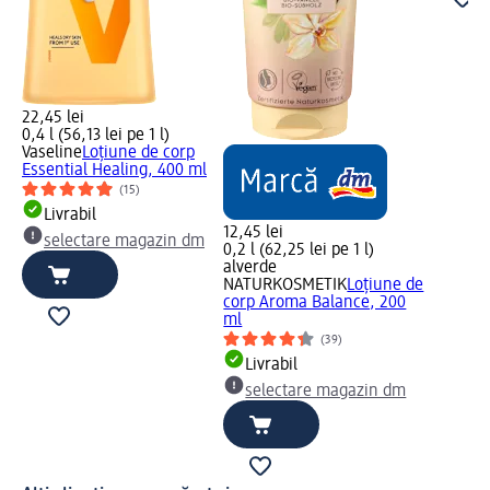
22,45 lei
0,4 l (56,13 lei pe 1 l)
Vaseline
Loțiune de corp
Essential Healing, 400 ml
(15)
Livrabil
12,45 lei
selectare magazin dm
0,2 l (62,25 lei pe 1 l)
alverde
NATURKOSMETIK
Loțiune de
corp Aroma Balance, 200
ml
(39)
Livrabil
selectare magazin dm