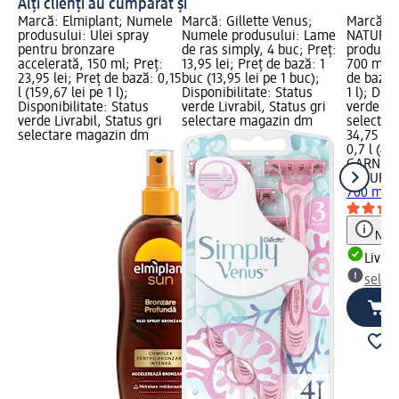
Alți clienți au cumpărat și
Marcă: Elmiplant; Numele
Marcă: Gillette Venus;
Marcă: 
produsului: Ulei spray
Numele produsului: Lame
NATURAL
pentru bronzare
de ras simply, 4 buc; Preț:
produsul
accelerată, 150 ml; Preț:
13,95 lei; Preț de bază: 1
700 ml; P
23,95 lei; Preț de bază: 0,15
buc (13,95 lei pe 1 buc);
de bază: 
l (159,67 lei pe 1 l);
Disponibilitate: Status
1 l); Dis
Disponibilitate: Status
verde Livrabil, Status gri
verde Liv
verde Livrabil, Status gri
selectare magazin dm
selectar
selectare magazin dm
34,75 lei
0,7 l (49,
GARNIER
NATURA
700 ml
Notă
Livrab
selec