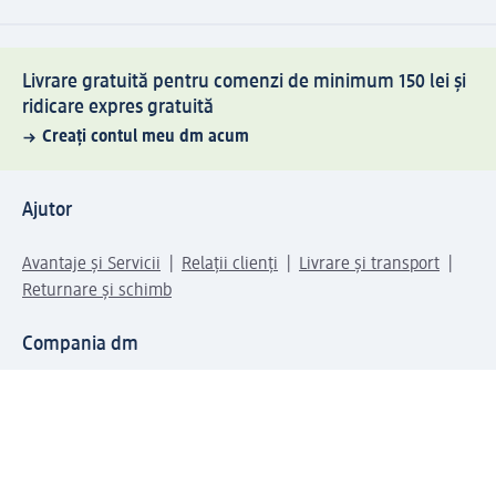
Livrare gratuită pentru comenzi de minimum 150 lei și
ridicare expres gratuită
Creați contul meu dm acum
Ajutor
Avantaje și Servicii
Relații clienți
Livrare și transport
Returnare și schimb
Compania dm
Compania
Responsabilitate
Carieră
Presă
Structura corporativă
Universul produselor dm
Lumea dm