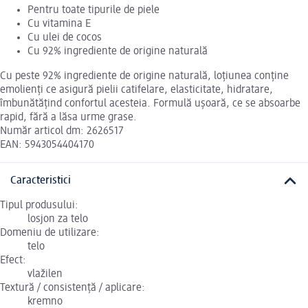
Pentru toate tipurile de piele
Cu vitamina E
Cu ulei de cocos
Cu 92% ingrediente de origine naturală
Cu peste 92% ingrediente de origine naturală, loțiunea conține
emolienți ce asigură pielii catifelare, elasticitate, hidratare,
îmbunătățind confortul acesteia. Formulă ușoară, ce se absoarbe
rapid, fără a lăsa urme grase.
Număr articol dm: 2626517
EAN: 5943054404170
Caracteristici
Tipul produsului:
losjon za telo
Domeniu de utilizare:
telo
Efect:
vlažilen
Textură / consistență / aplicare:
kremno