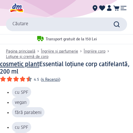
Căutare
Transport gratuit de la 150 Lei
Pagina principală
Îngrijire și parfumerie
Îngrijire corp
Loțiune și cremă de corp
cosmetic plant
Essential loțiune corp catifelantă,
200 ml
4.5
(
4 Recenzii
)
cu SPF
vegan
fără parabeni
cu SPF