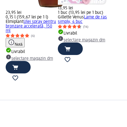
13,95 lei
23,95 lei
1 buc (13,95 lei pe 1 buc)
0,15 l (159,67 lei pe 1 l)
Gillette Venus
Lame de ras
Elmiplant
Ulei spray pentru
simply, 4 buc
bronzare accelerată, 150
(14)
ml
Livrabil
(4)
selectare magazin dm
Notă
Livrabil
selectare magazin dm