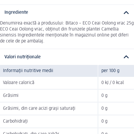
Ingrediente
Denumirea exactă a produsului: Bitaco – ECO Ceai Oolong vrac 25g
ECO Ceai Oolong vrac, obținut din frunzele plantei Camellia
sinensis Ingredientele menționate în magazinul online pot diferi
de cele de pe ambalaj.
Valori nutriționale
Informații nutritive medii
per 100 g
Valoare calorică
0 kJ / 0 kcal
Grăsimi
0 g
Grăsimi, din care acizi grași saturați
0 g
Carbohidrați
0 g