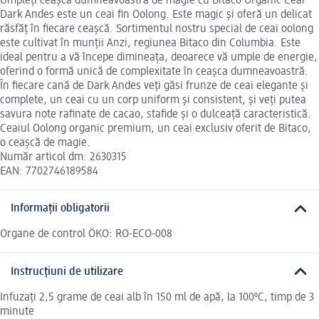
Umpleți ceașca dumneavoastră de magie cu Bitaco Organic Ceai
Dark Andes este un ceai fin Oolong. Este magic și oferă un delicat
răsfăț în fiecare ceașcă. Sortimentul nostru special de ceai oolong
este cultivat în munții Anzi, regiunea Bitaco din Columbia. Este
ideal pentru a vă începe dimineața, deoarece vă umple de energie,
oferind o formă unică de complexitate în ceașca dumneavoastră.
În fiecare cană de Dark Andes veți găsi frunze de ceai elegante și
complete, un ceai cu un corp uniform și consistent, și veți putea
savura note rafinate de cacao, stafide și o dulceață caracteristică.
Ceaiul Oolong organic premium, un ceai exclusiv oferit de Bitaco,
o ceașcă de magie.
Număr articol dm: 2630315
EAN: 7702746189584
Informații obligatorii
Organe de control ÖKO: RO-ECO-008
Instrucțiuni de utilizare
Infuzați 2,5 grame de ceai alb în 150 ml de apă, la 100ºC, timp de 3
minute