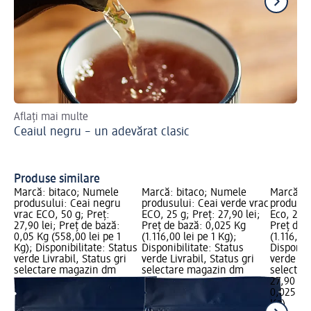
Aflați mai multe
Co
Ceaiul negru – un adevărat clasic
Co
Produse similare
Marcă: bitaco; Numele
Marcă: bitaco; Numele
Marcă: b
produsului: Ceai negru
produsului: Ceai verde vrac
produsul
vrac ECO, 50 g; Preț:
ECO, 25 g; Preț: 27,90 lei;
Eco, 25 g
27,90 lei; Preț de bază:
Preț de bază: 0,025 Kg
Preț de 
0,05 Kg (558,00 lei pe 1
(1.116,00 lei pe 1 Kg);
(1.116,00
Kg); Disponibilitate: Status
Disponibilitate: Status
Disponibi
verde Livrabil, Status gri
verde Livrabil, Status gri
verde Liv
selectare magazin dm
selectare magazin dm
selectar
27,90 lei
0,025 Kg 
Kg)