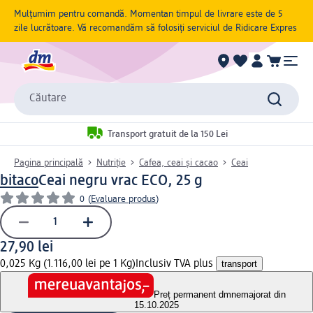
Mulțumim pentru comandă. Momentan timpul de livrare este de 5
zile lucrătoare. Vă recomandăm să folosiți serviciul de Ridicare Expres
Căutare
Transport gratuit de la 150 Lei
Pagina principală
Nutriție
Cafea, ceai și cacao
Ceai
bitaco
Ceai negru vrac ECO, 25 g
0
(
Evaluare produs
)
27,90 lei
0,025 Kg (1.116,00 lei pe 1 Kg)
Inclusiv TVA plus
transport
Preț permanent dm
nemajorat din
15.10.2025