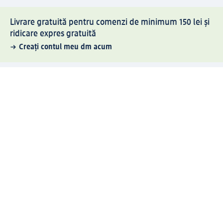
Livrare gratuită pentru comenzi de minimum 150 lei și
ridicare expres gratuită
Creați contul meu dm acum
Ajutor
Avantaje și Servicii
Relații clienți
Livrare și transport
Returnare și schimb
Compania dm
Compania
Responsabilitate
Carieră
Presă
Structura corporativă
Universul produselor dm
Lumea dm