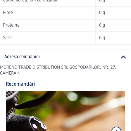
Carbohidrați, din care zahăr
0 g
Fibre
0 g
Proteine
0 g
Sare
0 g
Adresa companiei
MORENO TRADE DISTRIBUTION SRL GOSPODARILOR, NR. 27,
CAMERA 4
Recomandări