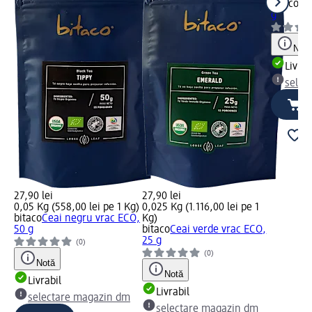
bitaco
Ce
g
Notă
Livrab
selec
27,90 lei
27,90 lei
0,05 Kg (558,00 lei pe 1 Kg)
0,025 Kg (1.116,00 lei pe 1
bitaco
Ceai negru vrac ECO,
Kg)
50 g
bitaco
Ceai verde vrac ECO,
25 g
(0)
(0)
Notă
Notă
Livrabil
Livrabil
selectare magazin dm
selectare magazin dm