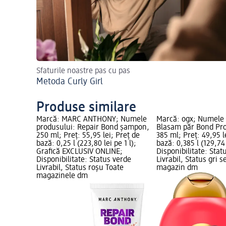
Sfaturile noastre pas cu pas
Metoda Curly Girl
Produse similare
Marcă: MARC ANTHONY; Numele
Marcă: ogx; Numele 
produsului: Repair Bond șampon,
Blasam păr Bond Pro
250 ml; Preț: 55,95 lei; Preț de
385 ml; Preț: 49,95 l
bază: 0,25 l (223,80 lei pe 1 l);
bază: 0,385 l (129,74 
Grafică EXCLUSIV ONLINE;
Disponibilitate: Stat
Disponibilitate: Status verde
Livrabil, Status gri s
Livrabil, Status roșu Toate
magazin dm
magazinele dm