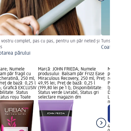
 vostru complet, pas cu pas, pentru un păr neted și
Tunsori versati
os
Coafuri cu p
ptarea părului
are; Numele
Marcă: JOHN FRIEDA; Numele
Marcă: MA
am păr fragil cu
produsului: Balsam păr Frizz Ease
produsului:
 cheratină, 250 ml;
Miraculous Recovery, 250 ml; Preț:
reparator, 2
Preț de bază: 0,25 l
49,95 lei; Preț de bază: 0,25 l
Preț de bază
l); Grafică EXCLUSIV
(199,80 lei pe 1 l); Disponibilitate:
l); Grafică
ilitate: Status
Status verde Livrabil, Status gri
Disponibilit
Status roșu Toate
selectare magazin dm
Livrabil, St
magazinele
49,95 lei