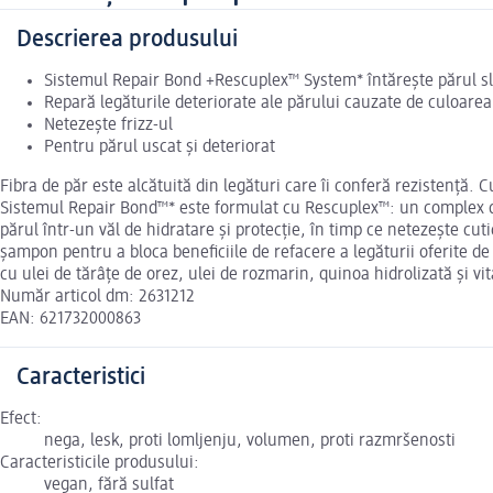
Descrierea produsului
Sistemul Repair Bond +Rescuplex™ System* întărește părul slab
Repară legăturile deteriorate ale părului cauzate de culoarea
Netezește frizz-ul
Pentru părul uscat și deteriorat
Fibra de păr este alcătuită din legături care îi conferă rezistență. 
Sistemul Repair Bond™* este formulat cu Rescuplex™: un complex dove
părul într-un văl de hidratare și protecție, în timp ce netezește cut
șampon pentru a bloca beneficiile de refacere a legăturii oferite de
cu ulei de tărâțe de orez, ulei de rozmarin, quinoa hidrolizată și vi
Număr articol dm: 2631212
EAN: 621732000863
Caracteristici
Efect:
nega, lesk, proti lomljenju, volumen, proti razmršenosti
Caracteristicile produsului:
vegan, fără sulfat