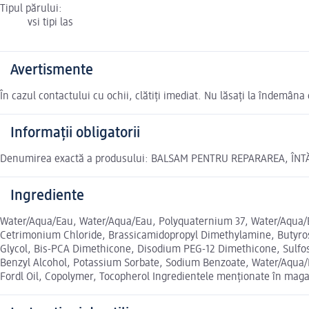
Tipul părului:
vsi tipi las
Avertismente
În cazul contactului cu ochii, clătiți imediat. Nu lăsați la îndemâna 
Informații obligatorii
Denumirea exactă a produsului: BALSAM PENTRU REPARAREA, ÎNT
Ingrediente
Water/Aqua/Eau, Water/Aqua/Eau, Polyquaternium 37, Water/Aqua/Eau
Cetrimonium Chloride, Brassicamidopropyl Dimethylamine, Butyrospe
Glycol, Bis-PCA Dimethicone, Disodium PEG-12 Dimethicone, Sulfo
Benzyl Alcohol, Potassium Sorbate, Sodium Benzoate, Water/Aqu
Fordl Oil, Copolymer, Tocopherol Ingredientele menționate în magaz