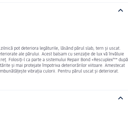
ilnică pot deteriora legăturile, lăsând părul slab, tern și uscat.
teriorate ale părului. Acest balsam cu senzație de lux vă învăluie
 creț. Folosiți-l ca parte a sistemului Repair Bond +Rescuplex™* după
ărite și mai protejate împotriva deteriorărilor viitoare. Amestecat
Îmbunătățește vibrația culorii. Pentru părul uscat și deteriorat.