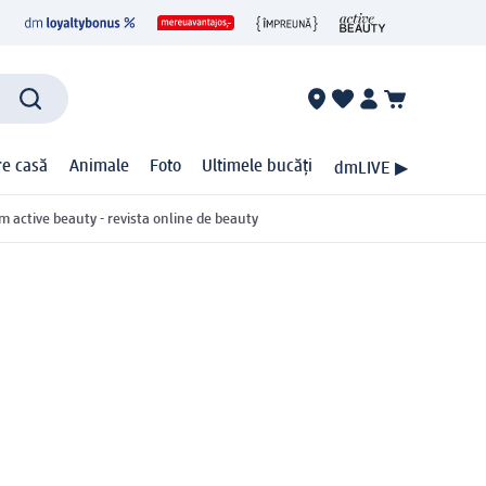
ire casă
Animale
Foto
Ultimele bucăți
dmLIVE ▶
m active beauty - revista online de beauty