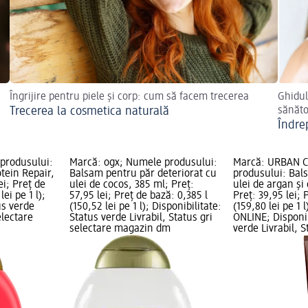
Îngrijire pentru piele și corp: cum să facem trecerea
Ghidul
Trecerea la cosmetica naturală
sănăt
Îndre
produsului:
Marcă: ogx; Numele produsului:
Marcă: URBAN C
tein Repair,
Balsam pentru păr deteriorat cu
produsului: Bals
ei; Preț de
ulei de cocos, 385 ml; Preț:
ulei de argan și
lei pe 1 l);
57,95 lei; Preț de bază: 0,385 l
Preț: 39,95 lei; 
us verde
(150,52 lei pe 1 l); Disponibilitate:
(159,80 lei pe 1 
electare
Status verde Livrabil, Status gri
ONLINE; Disponib
selectare magazin dm
verde Livrabil, 