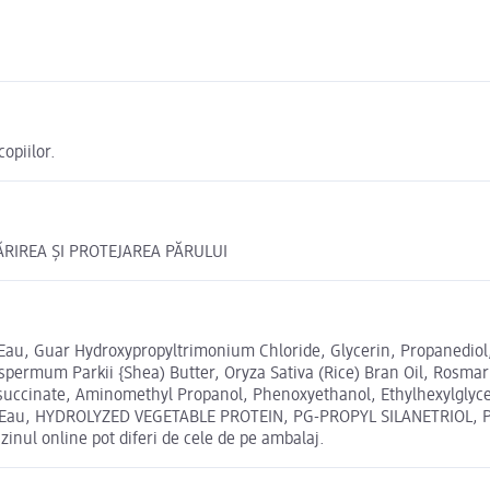
copiilor.
ĂRIREA ȘI PROTEJAREA PĂRULUI
, Guar Hydroxypropyltrimonium Chloride, Glycerin, Propanediol, Ci
rmum Parkii {Shea) Butter, Oryza Sativa (Rice) Bran Oil, Rosmarin
succinate, Aminomethyl Propanol, Phenoxyethanol, Ethylhexylglyc
a/Eau, HYDROLYZED VEGETABLE PROTEIN, PG-PROPYL SILANETRIOL, Ph
inul online pot diferi de cele de pe ambalaj.