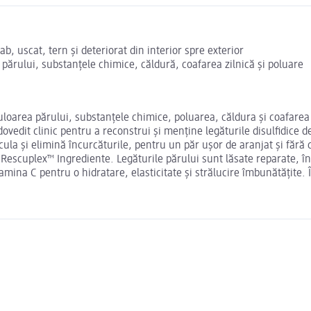
, uscat, tern și deteriorat din interior spre exterior
 părului, substanțele chimice, căldură, coafarea zilnică și poluare
Culoarea părului, substanțele chimice, poluarea, căldura și coafarea z
dit clinic pentru a reconstrui și menține legăturile disulfidice de
icula și elimină încurcăturile, pentru un păr ușor de aranjat și fără
 Rescuplex™ Ingrediente. Legăturile părului sunt lăsate reparate, înt
tamina C pentru o hidratare, elasticitate și strălucire îmbunătățite. 