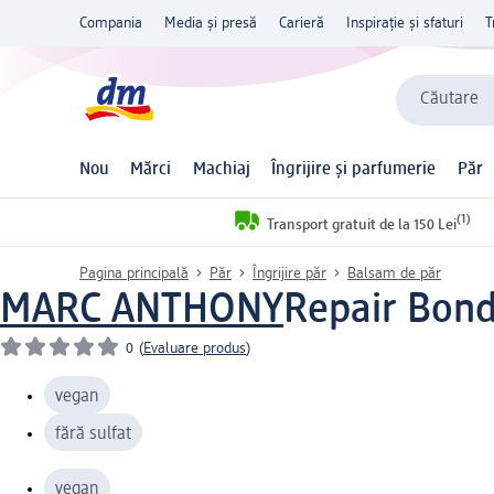
Compania
Media și presă
Carieră
Inspirație și sfaturi
T
Căutare
Nou
Mărci
Machiaj
Îngrijire și parfumerie
Păr
(1)
Transport gratuit de la 150 Lei
Pagina principală
Păr
Îngrijire păr
Balsam de păr
MARC ANTHONY
Repair Bond
0
(
Evaluare produs
)
vegan
fără sulfat
vegan