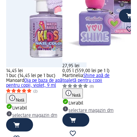
selec
27,95 lei
14,45 lei
0,05 l (559,00 lei pe 1 l)
1 buc (14,45 lei pe 1 buc)
Martinelia
Shine apă de
Manoard
Oja pe baza de apă
toaletă pentru copii
pentru copii, violet, 9 ml
(0)
(2)
Notă
Notă
Livrabil
Livrabil
selectare magazin dm
selectare magazin dm