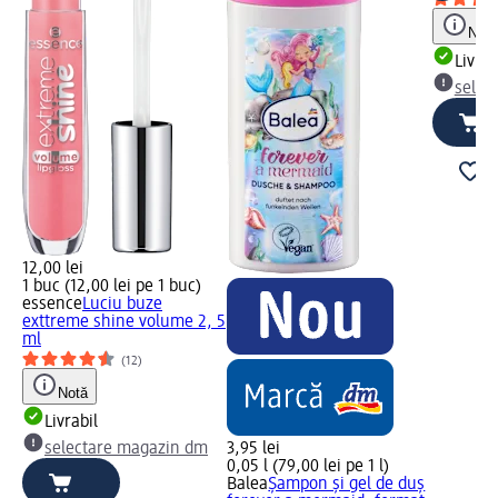
Notă
Livrab
selec
12,00 lei
1 buc (12,00 lei pe 1 buc)
essence
Luciu buze
exttreme shine volume 2, 5
ml
(12)
Notă
Livrabil
selectare magazin dm
3,95 lei
0,05 l (79,00 lei pe 1 l)
Balea
Șampon și gel de duș