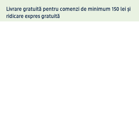
Livrare gratuită pentru comenzi de minimum 150 lei și
ridicare expres gratuită
Creați contul meu dm acum
Ajutor
Avantaje și Servicii
Relații clienți
Livrare și transport
Returnare și schimb
Compania dm
Compania
Responsabilitate
Carieră
Presă
Structura corporativă
Universul produselor dm
Lumea dm