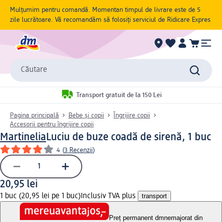
Mulțumim pentru comandă. Momentan timpul de livrare este de 5
zile lucrătoare. Vă recomandăm să folosiți serviciul de Ridicare Expres
Căutare
Transport gratuit de la 150 Lei
Pagina principală
Bebe și copii
Îngrijire copii
Accesorii pentru îngrijire copii
Martinelia
Luciu de buze coadă de sirenă, 1 buc
4
(
3 Recenzii
)
20,95 lei
1 buc (20,95 lei pe 1 buc)
Inclusiv TVA plus
transport
Preț permanent dm
nemajorat din