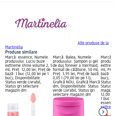
Alte produse de la
Martinelia
Produse similare
Marcă: essence; Numele
Marcă: Balea; Numele
Marcă: 
produsului: Luciu buze
produsului: Șampon și gel
produsul
exttreme shine volume 2, 5
de duș forever a mermaid,
exttreme
ml; Preț: 12,00 lei; Preț de
format de călătorie, 50 ml;
ml; Preț:
bază: 1 buc (12,00 lei pe 1
Preț: 3,95 lei; Preț de bază:
bază: 1 b
buc); Disponibilitate:
0,05 l (79,00 lei pe 1 l);
buc); Dis
Status verde Livrabil,
Grafică NOU, Grafică Marcă
Status ve
Status gri selectare
dm; Disponibilitate: Status
Status gr
magazin dm
verde Livrabil, Status gri
magazin
selectare magazin dm
12,00 lei
1 buc (12
essence
exttreme
ml