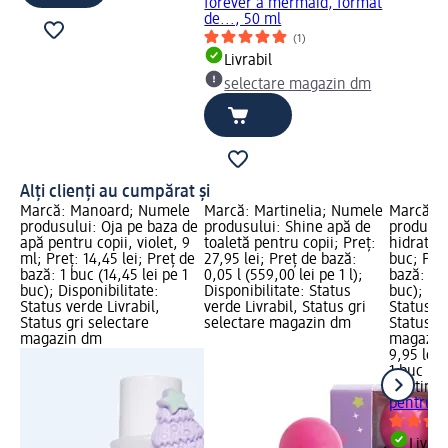
forever a mermaid, format
de..., 50 ml
(1)
Livrabil
selectare magazin dm
Alți clienți au cumpărat și
Marcă: Manoard; Numele
Marcă: Martinelia; Numele
Marcă: M
produsului: Oja pe baza de
produsului: Shine apă de
produsul
apă pentru copii, violet, 9
toaletă pentru copii; Preț:
hidratant
ml; Preț: 14,45 lei; Preț de
27,95 lei; Preț de bază:
buc; Preț
bază: 1 buc (14,45 lei pe 1
0,05 l (559,00 lei pe 1 l);
bază: 1 b
buc); Disponibilitate:
Disponibilitate: Status
buc); Dis
Status verde Livrabil,
verde Livrabil, Status gri
Status ve
Status gri selectare
selectare magazin dm
Status gr
magazin dm
magazin
9,95 lei
1 buc (9,
Martinel
pentru co
Livrab