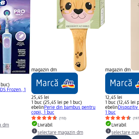
magazin dm
magazin dm
1 buc)
IDS Frozen, 1
25,45 lei
12,45 lei
1 buc (25,45 lei pe 1 buc)
1 buc (12,45 lei 
ebelin
Perie din bambus pentru
ebelin
Dispozitiv
copii, 1 buc
1 buc
(110)
(19
n dm
Livrabil
Livrabil
selectare magazin dm
selectare ma