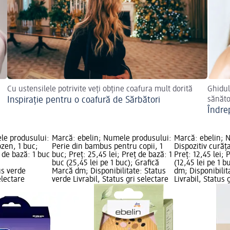
Cu ustensilele potrivite veți obține coafura mult dorită
Ghidul
Inspirație pentru o coafură de Sărbători
sănăt
Îndre
le produsului:
Marcă: ebelin; Numele produsului:
Marcă: ebelin; 
ozen, 1 buc;
Perie din bambus pentru copii, 1
Dispozitiv curăța
ț de bază: 1 buc
buc; Preț: 25,45 lei; Preț de bază: 1
Preț: 12,45 lei; 
buc (25,45 lei pe 1 buc); Grafică
(12,45 lei pe 1 b
us verde
Marcă dm; Disponibilitate: Status
dm; Disponibilit
electare
verde Livrabil, Status gri selectare
Livrabil, Status 