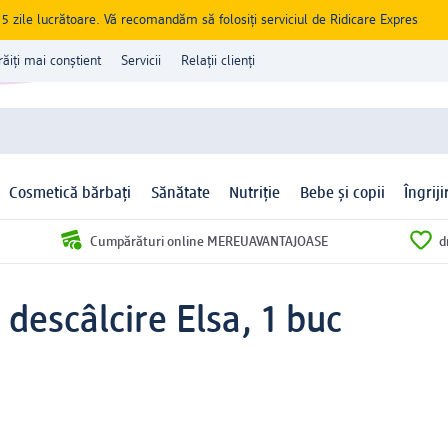
zile lucrătoare. Vă recomandăm să folosiți serviciul de Ridicare Expres
răiți mai conștient
Servicii
Relații clienți
Cosmetică bărbați
Sănătate
Nutriție
Bebe și copii
Îngrij
Cumpărături online MEREUAVANTAJOASE
d
 descâlcire Elsa, 1 buc