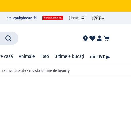
ire casă
Animale
Foto
Ultimele bucăți
dmLIVE ▶
m active beauty - revista online de beauty