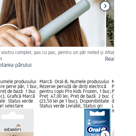
 vostru complet, pas cu pas, pentru un păr neted și
Aflați cum îl pu
os
Realizarea sl
ptarea părului
Numele produsului:
Marcă: Oral-B; Numele produsului:
Marcă: ebel
re perie păr, 1 buc;
Rezerve periuță de dinți electrică
Perie pentru
Preț de bază: 1 buc
pentru copii Pro Kids Frozen, 1 buc;
Preț: 19,95 
uc); Grafică Marcă
Preț: 47,00 lei; Preț de bază: 2 buc
(19,95 lei p
ate: Status verde
(23,50 lei pe 1 buc); Disponibilitate:
dm; Disponib
gri selectare
Status verde Livrabil, Status gri
Livrabil, St
magazin d