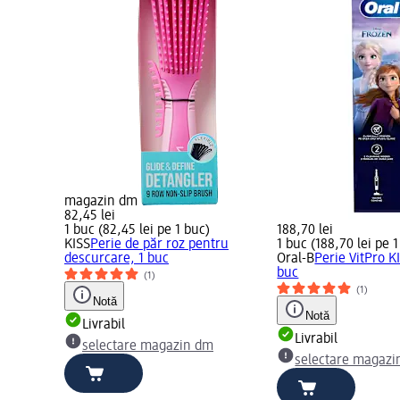
magazin dm
82,45 lei
1 buc (82,45 lei pe 1 buc)
188,70 lei
KISS
Perie de păr roz pentru
1 buc (188,70 lei pe 
descurcare, 1 buc
Oral-B
Perie VitPro K
buc
(1)
(1)
Notă
Notă
Livrabil
Livrabil
selectare magazin dm
selectare magazi