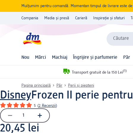
Mulțumim pentru comandă. Momentan timpul de livrare este de 5 
Compania
Media și presă
Carieră
Inspirație și sfaturi
T
Căutare
Nou
Mărci
Machiaj
Îngrijire și parfumerie
Păr
(1)
Transport gratuit de la 150 Lei
Pagina principală
Păr
Perii și piepteni
Disney
Frozen II perie pentru
5
(
2 Recenzii
)
20,45 lei