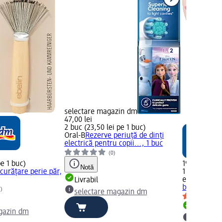
selectare magazin dm
47,00 lei
2 buc (23,50 lei pe 1 buc)
Oral-B
Rezerve periuță de dinți
electrică pentru copii..., 1 buc
(0)
pe 1 buc)
19,95 lei
Notă
 curățare perie păr,
1 buc (19,95
ebelin
Perie
Livrabil
buc
7)
selectare magazin dm
Livrabil
gazin dm
selectar