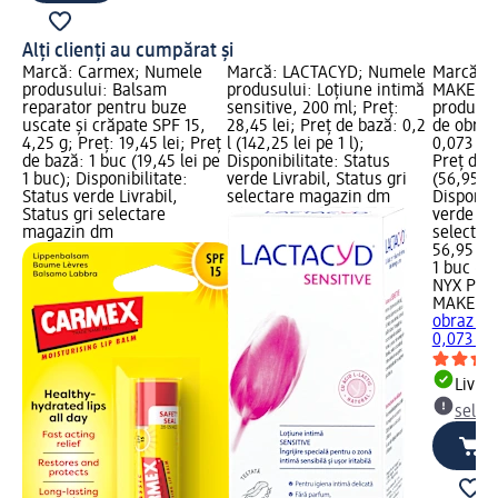
Alți clienți au cumpărat și
Marcă: Carmex; Numele
Marcă: LACTACYD; Numele
Marcă: 
produsului: Balsam
produsului: Loțiune intimă
MAKEUP;
reparator pentru buze
sensitive, 200 ml; Preț:
produsul
uscate și crăpate SPF 15,
28,45 lei; Preț de bază: 0,2
de obraz
4,25 g; Preț: 19,45 lei; Preț
l (142,25 lei pe 1 l);
0,073 Kg;
de bază: 1 buc (19,45 lei pe
Disponibilitate: Status
Preț de 
1 buc); Disponibilitate:
verde Livrabil, Status gri
(56,95 le
Status verde Livrabil,
selectare magazin dm
Disponibi
Status gri selectare
verde Liv
magazin dm
selectar
56,95 lei
1 buc (56
NYX PRO
MAKEUP
obraz 02
0,073 Kg
Livrab
selec