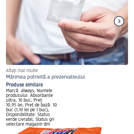
Aflați mai multe
Aș
Mărimea potrivită a prezervativului
Sf
Produse similare
Marcă: always; Numele
produsului: Absorbante
ultra, 10 buc; Preț:
10,95 lei; Preț de bază: 10
buc (1,10 lei pe 1 buc);
Disponibilitate: Status
verde Livrabil, Status gri
selectare magazin dm