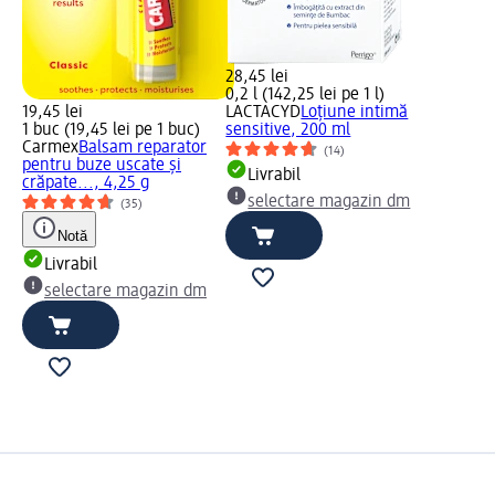
28,45 lei
0,2 l (142,25 lei pe 1 l)
19,45 lei
LACTACYD
Loțiune intimă
1 buc (19,45 lei pe 1 buc)
sensitive, 200 ml
Carmex
Balsam reparator
(14)
pentru buze uscate și
Livrabil
crăpate..., 4,25 g
selectare magazin dm
(35)
Notă
Livrabil
selectare magazin dm