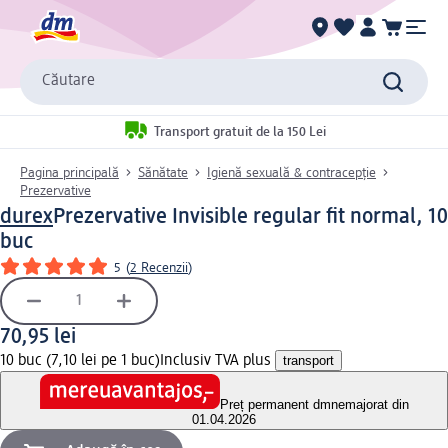
Căutare
Transport gratuit de la 150 Lei
Pagina principală
Sănătate
Igienă sexuală & contracepție
Prezervative
durex
Prezervative Invisible regular fit normal, 10
buc
5
(
2 Recenzii
)
70,95 lei
10 buc (7,10 lei pe 1 buc)
Inclusiv TVA plus
transport
Preț permanent dm
nemajorat din
01.04.2026