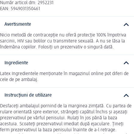
Număr articol dm: 2952231
EAN: 5949031350461
Avertismente
Nicio metodă de contracepție nu oferă protecție 100% împotriva
sarcinii, HIV sau bolilor cu transmitere sexuală. A nu se lăsa la
îndemâna copiilor. Folosiți un prezervativ o singură dată.
Ingrediente
Latex Ingredientele menționate în magazinul online pot diferi de
cele de pe ambalaj.
Instrucțiuni de utilizare
Desfaceți ambalajul pornind de la marginea zimțată. Cu partea de
rulare orientată spre exterior, strângeți capătul închis și așezați
prezervativul pe vârful penisului. Rulați în jos până la baza
acestuia. Scoateți prezervativul imediat după ejaculare. Țineți
ferm prezervativul la baza penisului înainte de a-l retrage.