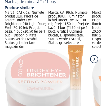
Machiaj de mireasă în 11 pași
Ma
Produse similare
Marcă: CATRICE; Numele
Marcă: CATRICE; Numele
Marcă: 
produsului: Pudră de
produsului: Iluminator
produsul
setare Under Eye
lichid Under Eye 020, 10
Brighten
Brightener 010 Light Rose;
ml; Preț: 11,50 lei; Preț de
iluminat
Preț: 20,50 lei; Preț de
bază: 1 buc (11,50 lei pe 1
Nude, 4,
bază: 1 buc (20,50 lei pe 1
buc); Grafică Ultimele
20,50 lei
buc); Disponibilitate:
bucăți; Disponibilitate:
buc (20,5
Status verde Livrabil,
Status verde Livrabil,
Disponibi
Status gri selectare
Status gri selectare
verde Liv
magazin dm
selectar