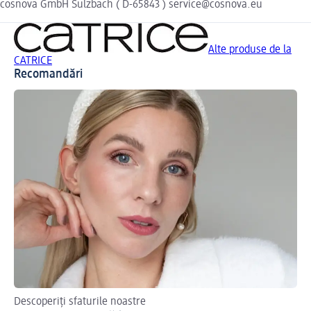
cosnova GmbH Sulzbach ( D-65843 ) service@cosnova.eu
Alte produse de la
CATRICE
Recomandări
Descoperiți sfaturile noastre
Gh