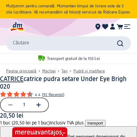
Mulțumim pentru comandă. Momentan timpul de livrare este de 5
zile lucrătoare. Vă recomandăm să folosiți serviciul de Ridicare Expres
Căutare
Transport gratuit de la 150 Lei
Pagina principală
Machiaj
Ten
Pudră și matifiere
CATRICE
catrice pudra setare Under Eye Brigh
020
4.4
(
92 Recenzii
)
20,50 lei
1 buc (20,50 lei pe 1 buc)
Inclusiv TVA plus
transport
Preț permanent dm
nemajorat din