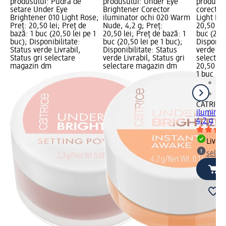
produsului: Pudră de
produsului: Under Eye
produsul
setare Under Eye
Brightener Corector
corector
Brightener 010 Light Rose;
iluminator ochi 020 Warm
Light Ros
Preț: 20,50 lei; Preț de
Nude, 4,2 g; Preț:
20,50 lei
bază: 1 buc (20,50 lei pe 1
20,50 lei; Preț de bază: 1
buc (20,5
buc); Disponibilitate:
buc (20,50 lei pe 1 buc);
Disponibi
Status verde Livrabil,
Disponibilitate: Status
verde Liv
Status gri selectare
verde Livrabil, Status gri
selectar
magazin dm
selectare magazin dm
20,50 lei
1 buc (20
CATRICE
iluminat
4,2 g
Livrab
selec