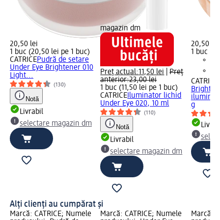
magazin dm
20,50 lei
20,50 lei
1 buc (20,50 lei pe 1 buc)
1 buc (20
CATRICE
Pudră de setare
Under Eye Brightener 010
Preț actual:
11,50 lei
|
Preț
Light...
anterior:
23,00 lei
CATRICE
(130)
1 buc (11,50 lei pe 1 buc)
Brighten
CATRICE
Iluminator lichid
iluminato
Notă
Under Eye 020, 10 ml
g
Livrabil
(110)
selectare magazin dm
Livrab
Notă
selec
Livrabil
selectare magazin dm
Alți clienți au cumpărat și
Marcă: CATRICE; Numele
Marcă: CATRICE; Numele
Marcă: 