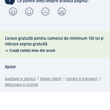
Ce părere aveți despre această pagină?
Livrare gratuită pentru comenzi de minimum 150 lei și
ridicare expres gratuită
Creați contul meu dm acum
Ajutor
Avantaje și Servicii
Relații clienți
Livrare și transport
Returnare și schimb
Compania dm
Compania
Responsabilitate
Carieră
Presă