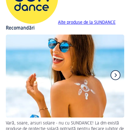
Alte produse de la SUNDANCE
Recomandări
Vară, soare, arsuri solare - nu cu SUNDANCE! La dm există
Cum
produse de protecție solară potrivită pentru fiecare iubitor de
Un