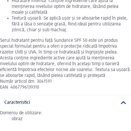
Hidratare intensă: Conține ingrediente care ajută la
menținerea nivelului optim de hidratare, lăsând pielea
moale și catifelată.
Textură ușoară: Se aplică ușor și se absoarbe rapid în piele,
fără a lăsa o senzație grasă, fiind ideal pentru utilizarea
zilnică, chiar și sub machiaj.
Serul hidratant pentru față Sundance SPF 50 este un produs
special formulat pentru a oferi o protecție ridicată împotriva
razelor UVB și UVA, în timp ce hidratează și îngrijește pielea.
Acesta conține ingrediente active care ajută la menținerea
nivelului optim de hidratare, oferind în același timp o barieră
eficientă împotriva efectelor nocive ale soarelui. Textura sa ușoară
se absoarbe rapid, lăsând pielea catifelată și protejată
Număr articol dm: 3041591
EAN: 4067796139310
Caracteristici
Domeniu de utilizare:
obraz