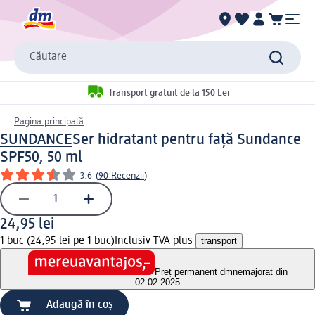
Căutare
Transport gratuit de la 150 Lei
Pagina principală
SUNDANCE
Ser hidratant pentru față Sundance
SPF50, 50 ml
3.6
(
90 Recenzii
)
24,95 lei
1 buc (24,95 lei pe 1 buc)
Inclusiv TVA plus
transport
Preț permanent dm
nemajorat din
02.02.2025
Adaugă în coș