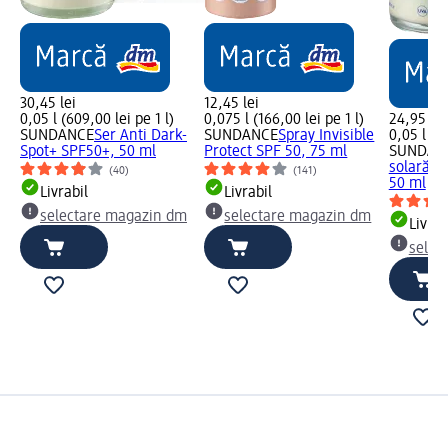
30,45 lei
12,45 lei
0,05 l (609,00 lei pe 1 l)
0,075 l (166,00 lei pe 1 l)
24,95 lei
SUNDANCE
Ser Anti Dark-
SUNDANCE
Spray Invisible
0,05 l (49
Spot+ SPF50+, 50 ml
Protect SPF 50, 75 ml
SUNDAN
solară C
(40)
(141)
50 ml
Livrabil
Livrabil
selectare magazin dm
selectare magazin dm
Livrab
selec