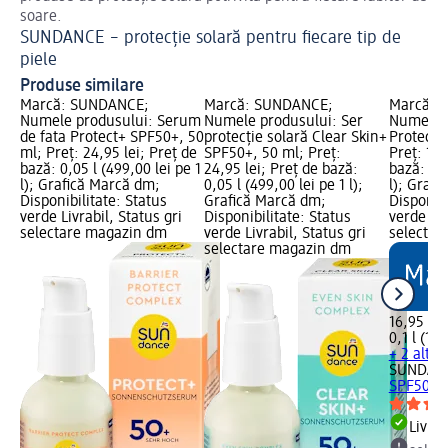
soare.
te
SUNDANCE – protecție solară pentru fiecare tip de
piele
Produse similare
Marcă: SUNDANCE;
Marcă: SUNDANCE;
Marcă: 
Numele produsului: Serum
Numele produsului: Ser
Numele p
de fata Protect+ SPF50+, 50
protecție solară Clear Skin+
Protecți
ml; Preț: 24,95 lei; Preț de
SPF50+, 50 ml; Preț:
Preț: 16,
bază: 0,05 l (499,00 lei pe 1
24,95 lei; Preț de bază:
bază: 0,1
l); Grafică Marcă dm;
0,05 l (499,00 lei pe 1 l);
l); Graf
Disponibilitate: Status
Grafică Marcă dm;
Disponibi
verde Livrabil, Status gri
Disponibilitate: Status
verde Liv
selectare magazin dm
verde Livrabil, Status gri
selectar
selectare magazin dm
16,95 lei
0,1 l (169
+ 2 alte 
SUNDAN
SPF50
Livrab