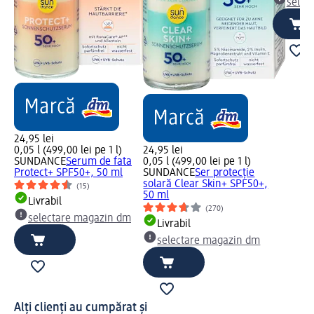
selec
24,95 lei
0,05 l (499,00 lei pe 1 l)
24,95 lei
SUNDANCE
Serum de fata
0,05 l (499,00 lei pe 1 l)
Protect+ SPF50+, 50 ml
SUNDANCE
Ser protecție
solară Clear Skin+ SPF50+,
(15)
50 ml
Livrabil
(270)
selectare magazin dm
Livrabil
selectare magazin dm
Alți clienți au cumpărat și