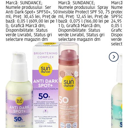
Marcă: SUNDANCE;
Marcă: SUNDANCE;
Marcă: 
Numele produsului: Ser
Numele produsului: Spray
Numele p
Anti Dark-Spot+ SPF50+, 50
Invisible Protect SPF 50, 75
protecție
ml; Preț: 30,45 lei; Preț de
ml; Preț: 12,45 lei; Preț de
SPF50+, 
bază: 0,05 l (609,00 lei pe 1
bază: 0,075 l (166,00 lei pe
24,95 lei
l); Grafică Marcă dm;
1 l); Grafică Marcă dm;
0,05 l (49
Disponibilitate: Status
Disponibilitate: Status
Grafică 
verde Livrabil, Status gri
verde Livrabil, Status gri
Disponibi
selectare magazin dm
selectare magazin dm
verde Liv
selectar