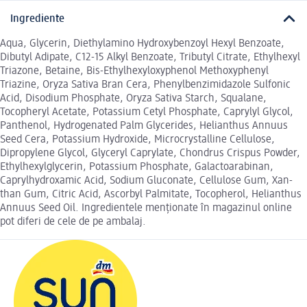
Ingrediente
Aqua, Glycerin, Diethylamino Hydroxybenzoyl Hexyl Benzoate,
Dibutyl Adipate, C12-15 Alkyl Benzoate, Tributyl Citrate, Ethylhexyl
Triazone, Betaine, Bis-Ethylhexyloxyphenol Methoxyphenyl
Triazine, Oryza Sativa Bran Cera, Phenylbenzimidazole Sulfonic
Acid, Disodium Phosphate, Oryza Sativa Starch, Squalane,
Tocopheryl Acetate, Potassium Cetyl Phosphate, Caprylyl Glycol,
Panthenol, Hydrogenated Palm Glycerides, Helianthus Annuus
Seed Cera, Potassium Hydroxide, Microcrystalline Cellulose,
Dipropylene Glycol, Glyceryl Caprylate, Chondrus Crispus Powder,
Ethylhexylglycerin, Potassium Phosphate, Galactoarabinan,
Caprylhydroxamic Acid, Sodium Gluconate, Cellulose Gum, Xan-
than Gum, Citric Acid, Ascorbyl Palmitate, Tocopherol, Helianthus
Annuus Seed Oil. Ingredientele menționate în magazinul online
pot diferi de cele de pe ambalaj.