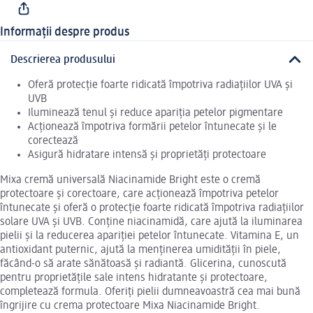
Informații despre produs
Descrierea produsului
Oferă protecție foarte ridicată împotriva radiațiilor UVA și
UVB
Iluminează tenul și reduce apariția petelor pigmentare
Acționează împotriva formării petelor întunecate și le
corectează
Asigură hidratare intensă și proprietăți protectoare
Mixa cremă universală Niacinamide Bright este o cremă
protectoare și corectoare, care acționează împotriva petelor
întunecate și oferă o protecție foarte ridicată împotriva radiațiilor
solare UVA și UVB. Conține niacinamidă, care ajută la iluminarea
pielii și la reducerea apariției petelor întunecate. Vitamina E, un
antioxidant puternic, ajută la menținerea umidității în piele,
făcând-o să arate sănătoasă și radiantă. Glicerina, cunoscută
pentru proprietățile sale intens hidratante și protectoare,
completează formula. Oferiți pielii dumneavoastră cea mai bună
îngrijire cu crema protectoare Mixa Niacinamide Bright.