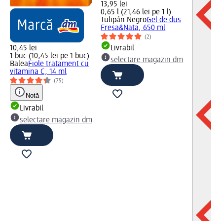
13,95 lei
0,65 l (21,46 lei pe 1 l)
Tulipán Negro
Gel de dus
Fresa&Nata, 650 ml
(2)
10,45 lei
Livrabil
1 buc (10,45 lei pe 1 buc)
selectare magazin dm
Balea
Fiole tratament cu
vitamina C, 14 ml
(75)
Notă
Livrabil
selectare magazin dm