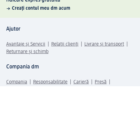
ridicare expres gratuită
Creați contul meu dm acum
Ajutor
Avantaje și Servicii
Relații clienți
Livrare și transport
Returnare și schimb
Compania dm
Compania
Responsabilitate
Carieră
Presă
Structura corporativă
Universul produselor dm
Lumea dm