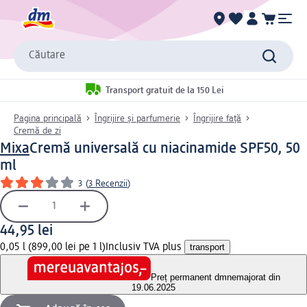
Căutare
Transport gratuit de la 150 Lei
Pagina principală
Îngrijire și parfumerie
Îngrijire față
Cremă de zi
Mixa
Cremă universală cu niacinamide SPF50, 50
ml
3
(
3 Recenzii
)
44,95 lei
0,05 l (899,00 lei pe 1 l)
Inclusiv TVA plus
transport
Preț permanent dm
nemajorat din
19.06.2025