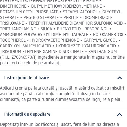
ETHYLHEXYLOXYPHENOL METHOXYPHENYL TRIAZINE •
DIMETHICONE • BUTYL METHOXYDIBENZOYLMETHANE •
POTASSIUM CETYL PHOSPHATE • STEARYL ALCOHOL • GLYCERYL
STEARATE • PEG-100 STEARATE • PERLITE • DROMETRIZOLE
TRISILOXANE • TEREPHTHALYLIDENE DICAMPHOR SULFONIC ACID •
TRIETHANOLAMINE • SILICA • PHENYLETHYL RESORCINOL •
AMMONIUM POLYACRYLOYLDIMETHYL TAURATE • POLOXAMER 338 •
TOCOPHEROL • HYDROXYACETOPHENONE • CAPRYLYL GLYCOL •
CAPRYLOYL SALICYLIC ACID • HYDROLYZED HYALURONIC ACID •
TRISODIUM ETHYLENEDIAMINE DISUCCINATE • XANTHAN GUM
(F.I.L. Z70046570/1) Ingredientele menționate în magazinul online
pot diferi de cele de pe ambalaj.
Instrucțiuni de utilizare
Aplicați crema pe fața curată și uscată, masând delicat cu mișcări
ascendente până la absorbția completă. Utilizați în fiecare
dimineață, ca parte a rutinei dumneavoastră de îngrijire a pielii.
Informații de depozitare
Depozitați într-un loc răcoros și uscat, ferit de lumina directă a