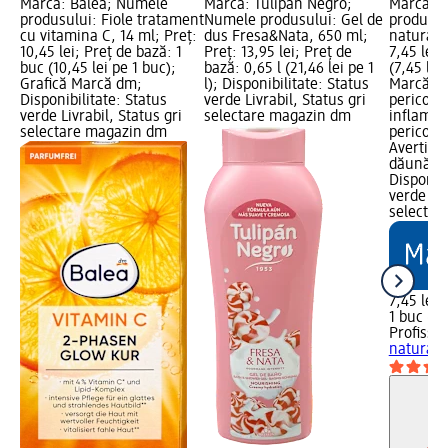
Marcă: Balea; Numele
Marcă: Tulipán Negro;
Marcă: P
produsului: Fiole tratament
Numele produsului: Gel de
produsulu
cu vitamina C, 14 ml; Preț:
dus Fresa&Nata, 650 ml;
natural 
10,45 lei; Preț de bază: 1
Preț: 13,95 lei; Preț de
7,45 lei;
buc (10,45 lei pe 1 buc);
bază: 0,65 l (21,46 lei pe 1
(7,45 lei
Grafică Marcă dm;
l); Disponibilitate: Status
Marcă dm
Disponibilitate: Status
verde Livrabil, Status gri
pericol: 
verde Livrabil, Status gri
selectare magazin dm
inflamab
selectare magazin dm
pericol: i
Avertism
dăunător
Disponibi
verde Liv
selectar
7,45 lei
1 buc (7,
Profissi
natural 