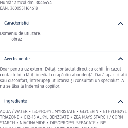
Număr articol dm: 3046454
EAN: 3600551164618
Caracteristici
Domeniu de utilizare:
obraz
Avertismente
Doar pentru uz extern. Evitați contactul direct cu ochii. În cazul
contactului, clătiți imediat cu apă din abundență. Dacă apar iritații
sau disconfort, întrerupeți utilizarea și consultați un specialist. A
nu se lăsa la îndemâna copiilor.
Ingrediente
AQUA / WATER • ISOPROPYL MYRISTATE • GLYCERIN • ETHYLHEXYL
TRIAZONE • C12-15 ALKYL BENZOATE • ZEA MAYS STARCH / CORN
STARCH • NIACINAMIDE • DIISOPROPYL SEBACATE • BIS-