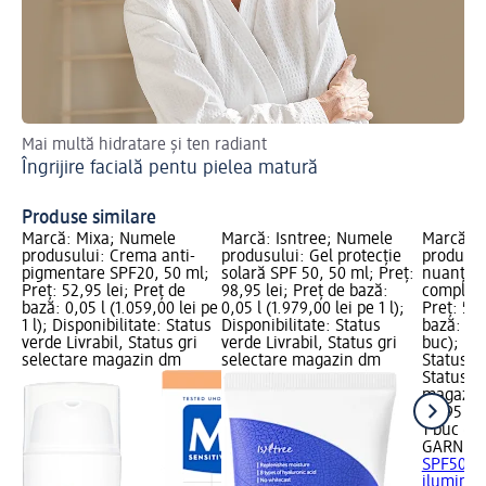
Mai multă hidratare și ten radiant
Af
Îngrijire facială pentu pielea matură
Cr
Produse similare
Marcă: Mixa; Numele
Marcă: Isntree; Numele
Marcă: 
produsului: Crema anti-
produsului: Gel protecție
produsul
pigmentare SPF20, 50 ml;
solară SPF 50, 50 ml; Preț:
nuanțato
Preț: 52,95 lei; Preț de
98,95 lei; Preț de bază:
complex 
bază: 0,05 l (1.059,00 lei pe
0,05 l (1.979,00 lei pe 1 l);
Preț: 54,
1 l); Disponibilitate: Status
Disponibilitate: Status
bază: 1 b
verde Livrabil, Status gri
verde Livrabil, Status gri
buc); Dis
selectare magazin dm
selectare magazin dm
Status ve
Status gr
magazin
54,95 lei
1 buc (54
GARNIER
SPF50+ ș
iluminat