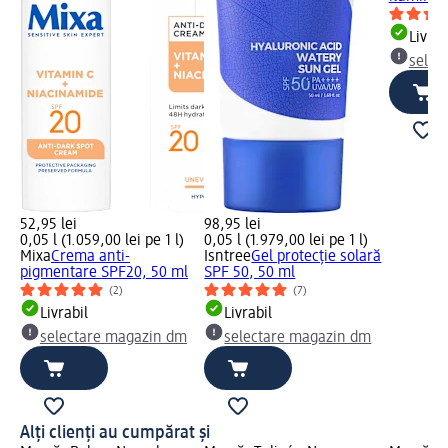
Livrab
selec
52,95 lei
98,95 lei
0,05 l (1.059,00 lei pe 1 l)
0,05 l (1.979,00 lei pe 1 l)
Mixa
Crema anti-
Isntree
Gel protecție solară
pigmentare SPF20, 50 ml
SPF 50, 50 ml
(2)
(7)
Livrabil
Livrabil
selectare magazin dm
selectare magazin dm
Alți clienți au cumpărat și