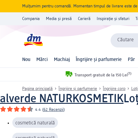
Mulțumim pentru comandă. Momentan timpul de livrare este de 5 
Compania
Media și presă
Carieră
Inspirație și sfaturi
T
Căutare
Nou
Mărci
Machiaj
Îngrijire și parfumerie
Păr
(1)
Transport gratuit de la 150 Lei
Pagina principală
Îngrijire și parfumerie
Îngrijire corp
Loț
alverde NATURKOSMETIK
Loț
4.4
(
62 Recenzii
)
cosmetică naturală