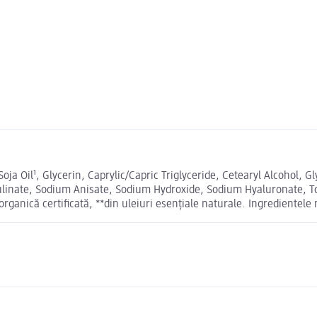
 Oil¹, Glycerin, Caprylic/Capric Triglyceride, Cetearyl Alcohol, G
vulinate, Sodium Anisate, Sodium Hydroxide, Sodium Hyaluronate, T
organică certificată, **din uleiuri esențiale naturale. Ingredientel