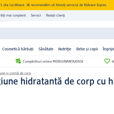
zile lucrătoare. Vă recomandăm să folosiți serviciul de Ridicare Expres
răiți mai conștient
Servicii
Relații clienți
Cosmetică bărbați
Sănătate
Nutriție
Bebe și copii
Îngrij
Cumpărături online MEREUAVANTAJOASE
d
iune și cremă de corp
iune hidratantă de corp cu h