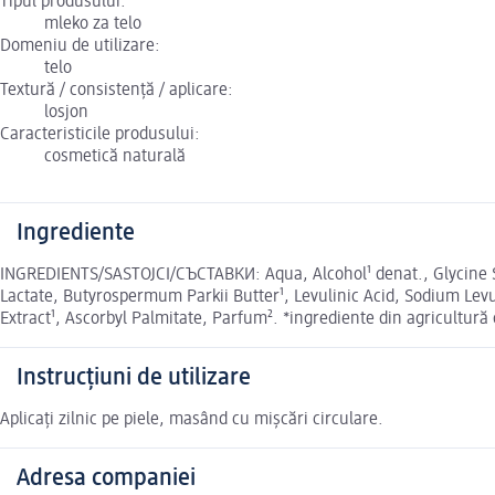
Tipul produsului:
mleko za telo
Domeniu de utilizare:
telo
Textură / consistență / aplicare:
losjon
Caracteristicile produsului:
cosmetică naturală
Ingrediente
INGREDIENTS/SASTOJCI/СЪСТАВКИ: Aqua, Alcohol¹ denat., Glycine Soja
Lactate, Butyrospermum Parkii Butter¹, Levulinic Acid, Sodium Le
Extract¹, Ascorbyl Palmitate, Parfum². *ingrediente din agricultură 
Instrucțiuni de utilizare
Aplicați zilnic pe piele, masând cu mișcări circulare.
Adresa companiei