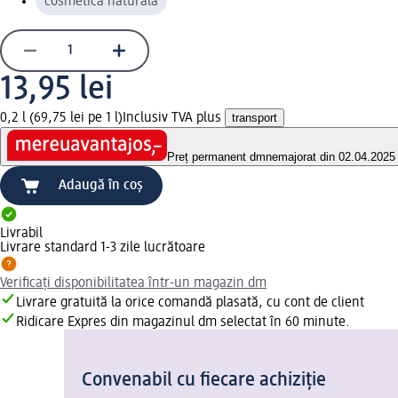
cosmetică naturală
13,95 lei
0,2 l (69,75 lei pe 1 l)
Inclusiv TVA plus
transport
Preț permanent dm
nemajorat din 02.04.2025
Adaugă în coș
Livrabil
Livrare standard 1-3 zile lucrătoare
Verificați disponibilitatea într-un magazin dm
Livrare gratuită la orice comandă plasată, cu cont de client
Ridicare Expres din magazinul dm selectat în 60 minute.
Convenabil cu fiecare achiziție