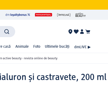
ire casă
Animale
Foto
Ultimele bucăți
dmLIVE ▶
m active beauty - revista online de beauty
ialuron și castravete, 200 ml