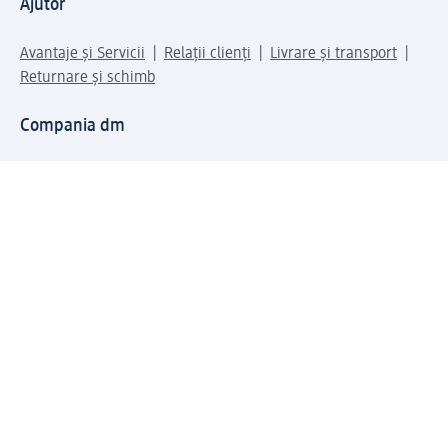
Ajutor
Avantaje și Servicii
Relații clienți
Livrare și transport
Returnare și schimb
Compania dm
Compania
Responsabilitate
Carieră
Presă
Structura corporativă
Universul produselor dm
Lumea dm
Metode de plată