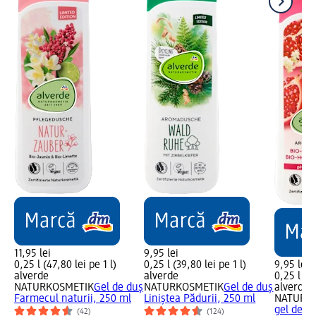
11,95 lei
9,95 lei
0,25 l (47,80 lei pe 1 l)
0,25 l (39,80 lei pe 1 l)
9,95 lei
alverde
alverde
0,25 l (39
NATURKOSMETIK
Gel de duș
NATURKOSMETIK
Gel de duș
alverde
Farmecul naturii, 250 ml
Liniștea Pădurii, 250 ml
NATURK
gel de du
(42)
(124)