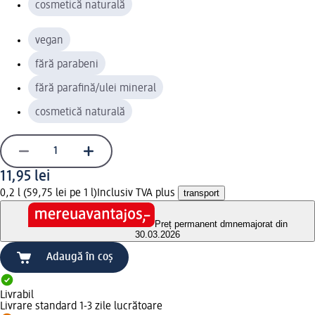
cosmetică naturală
vegan
fără parabeni
fără parafină/ulei mineral
cosmetică naturală
11,95 lei
0,2 l (59,75 lei pe 1 l)
Inclusiv TVA plus
transport
Preț permanent dm
nemajorat din
30.03.2026
Adaugă în coș
Livrabil
Livrare standard 1-3 zile lucrătoare