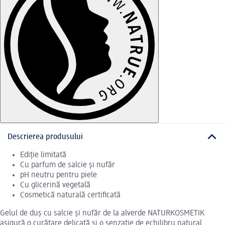
Descrierea produsului
Ediție limitată
Cu parfum de salcie și nufăr
pH neutru pentru piele
Cu glicerină vegetală
Cosmetică naturală certificată
Gelul de duș cu salcie și nufăr de la alverde NATURKOSMETIK
asigură o curățare delicată și o senzație de echilibru natural.