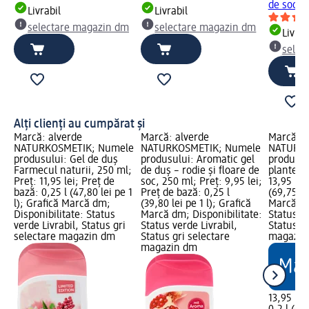
de soc, 
Livrabil
Livrabil
selectare magazin dm
selectare magazin dm
Livrab
selec
Alți clienți au cumpărat și
Marcă: alverde
Marcă: alverde
Marcă: a
NATURKOSMETIK; Numele
NATURKOSMETIK; Numele
NATURKO
produsului: Gel de duș
produsului: Aromatic gel
produsul
Farmecul naturii, 250 ml;
de duș – rodie și floare de
plante, 2
Preț: 11,95 lei; Preț de
soc, 250 ml; Preț: 9,95 lei;
13,95 lei
bază: 0,25 l (47,80 lei pe 1
Preț de bază: 0,25 l
(69,75 le
l); Grafică Marcă dm;
(39,80 lei pe 1 l); Grafică
Marcă dm
Disponibilitate: Status
Marcă dm; Disponibilitate:
Status ve
verde Livrabil, Status gri
Status verde Livrabil,
Status gr
selectare magazin dm
Status gri selectare
magazin
magazin dm
13,95 lei