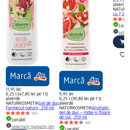
0,2 l (69,
alverde
NATURK
cu 7 pla
Livrab
selec
11,95 lei
0,25 l (47,80 lei pe 1 l)
9,95 lei
alverde
0,25 l (39,80 lei pe 1 l)
NATURKOSMETIK
Gel de duș
alverde
Farmecul naturii, 250 ml
NATURKOSMETIK
Aromatic
gel de duș – rodie și floare
(42)
de soc, 250 ml
Livrabil
(62)
selectare magazin dm
Livrabil