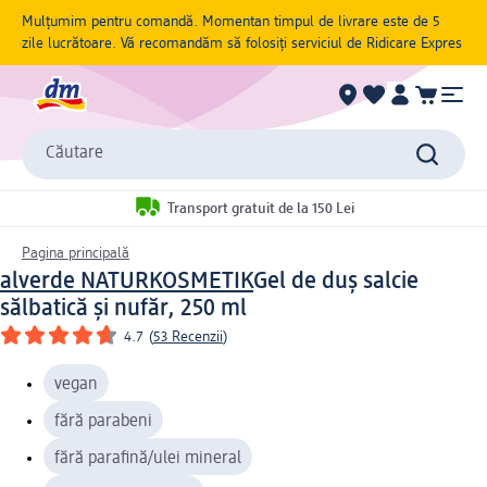
Mulțumim pentru comandă. Momentan timpul de livrare este de 5
zile lucrătoare. Vă recomandăm să folosiți serviciul de Ridicare Expres
Căutare
Transport gratuit de la 150 Lei
Pagina principală
alverde NATURKOSMETIK
Gel de duș salcie
sălbatică și nufăr, 250 ml
4.7
(
53 Recenzii
)
vegan
fără parabeni
fără parafină/ulei mineral