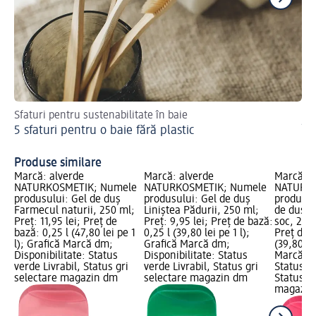
Sfaturi pentru sustenabilitate în baie
Sfa
5 sfaturi pentru o baie fără plastic
În
Produse similare
Marcă: alverde
Marcă: alverde
Marcă: a
NATURKOSMETIK; Numele
NATURKOSMETIK; Numele
NATURKO
produsului: Gel de duș
produsului: Gel de duș
produsul
Farmecul naturii, 250 ml;
Liniștea Pădurii, 250 ml;
de duș – 
Preț: 11,95 lei; Preț de
Preț: 9,95 lei; Preț de bază:
soc, 250 
bază: 0,25 l (47,80 lei pe 1
0,25 l (39,80 lei pe 1 l);
Preț de b
l); Grafică Marcă dm;
Grafică Marcă dm;
(39,80 lei
Disponibilitate: Status
Disponibilitate: Status
Marcă dm
verde Livrabil, Status gri
verde Livrabil, Status gri
Status ve
selectare magazin dm
selectare magazin dm
Status gr
magazin