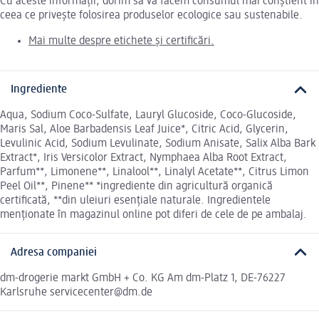
Cu aceste informații, dorim să vă facem consumul mai conștient în
ceea ce privește folosirea produselor ecologice sau sustenabile.
Mai multe despre etichete și certificări.
Ingrediente
Aqua, Sodium Coco-Sulfate, Lauryl Glucoside, Coco-Glucoside,
Maris Sal, Aloe Barbadensis Leaf Juice*, Citric Acid, Glycerin,
Levulinic Acid, Sodium Levulinate, Sodium Anisate, Salix Alba Bark
Extract*, Iris Versicolor Extract, Nymphaea Alba Root Extract,
Parfum**, Limonene**, Linalool**, Linalyl Acetate**, Citrus Limon
Peel Oil**, Pinene** *ingrediente din agricultură organică
certificată, **din uleiuri esențiale naturale. Ingredientele
menționate în magazinul online pot diferi de cele de pe ambalaj.
Adresa companiei
dm-drogerie markt GmbH + Co. KG Am dm-Platz 1, DE-76227
Karlsruhe servicecenter@dm.de