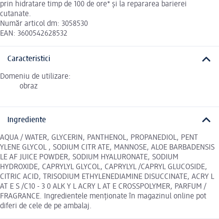
prin hidratare timp de 100 de ore* și la repararea barierei
cutanate.
Număr articol dm: 3058530
EAN: 3600542628532
Caracteristici
Domeniu de utilizare:
obraz
Ingrediente
AQUA / WATER, GLYCERIN, PANTHENOL, PROPANEDIOL, PENT
YLENE GLYCOL , SODIUM CITR ATE, MANNOSE, ALOE BARBADENSIS
LE AF JUICE POWDER, SODIUM HYALURONATE, SODIUM
HYDROXIDE, CAPRYLYL GLYCOL, CAPRYLYL /CAPRYL GLUCOSIDE,
CITRIC ACID, TRISODIUM ETHYLENEDIAMINE DISUCCINATE, ACRY L
AT E S /C10 - 3 0 ALK Y L ACRY L AT E CROSSPOLYMER, PARFUM /
FRAGRANCE. Ingredientele menționate în magazinul online pot
diferi de cele de pe ambalaj.