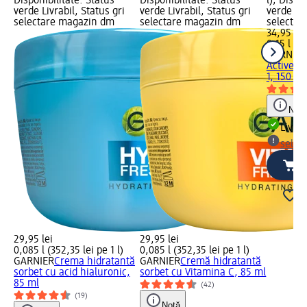
Disponibilitate: Status
Disponibilitate: Status
l); Dispo
verde Livrabil, Status gri
verde Livrabil, Status gri
verde Liv
selectare magazin dm
selectare magazin dm
selectar
34,95 lei
0,15 l (23
GARNIER
Active ge
1, 150 ml
Notă
Livrab
selec
29,95 lei
29,95 lei
0,085 l (352,35 lei pe 1 l)
0,085 l (352,35 lei pe 1 l)
GARNIER
Crema hidratantă
GARNIER
Cremă hidratantă
sorbet cu acid hialuronic,
sorbet cu Vitamina C, 85 ml
85 ml
(42)
(19)
Notă