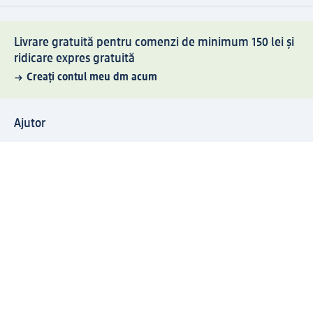
Livrare gratuită pentru comenzi de minimum 150 lei și
ridicare expres gratuită
Creați contul meu dm acum
Ajutor
Avantaje și Servicii
Relații clienți
Livrare și transport
Returnare și schimb
Compania dm
Compania
Responsabilitate
Carieră
Presă
Structura corporativă
Universul produselor dm
Lumea dm