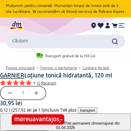
Mulțumim pentru comandă. Momentan timpul de livrare este de 5
zile lucrătoare. Vă recomandăm să folosiți serviciul de Ridicare Expres
Căutare
Transport gratuit de la 150 Lei
Pagina principală
Îngrijire și parfumerie
Curățare facială
GARNIER
Loțiune tonică hidratantă, 120 ml
5
(
2 Recenzii
)
30,95 lei
0,12 l (257,92 lei pe 1 l)
Inclusiv TVA plus
transport
Preț permanent dm
nemajorat din
01.04.2026