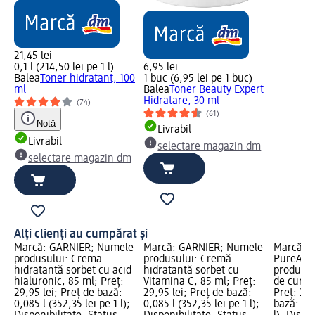
21,45 lei
0,1 l (214,50 lei pe 1 l)
6,95 lei
Balea
Toner hidratant, 100
1 buc (6,95 lei pe 1 buc)
ml
Balea
Toner Beauty Expert
Hidratare, 30 ml
(74)
(61)
Notă
Livrabil
Livrabil
selectare magazin dm
selectare magazin dm
Alți clienți au cumpărat și
Marcă: GARNIER; Numele
Marcă: GARNIER; Numele
Marcă: 
produsului: Crema
produsului: Cremă
PureActi
hidratantă sorbet cu acid
hidratantă sorbet cu
produsul
hialuronic, 85 ml; Preț:
Vitamina C, 85 ml; Preț:
de curăța
29,95 lei; Preț de bază:
29,95 lei; Preț de bază:
Preț: 34,
0,085 l (352,35 lei pe 1 l);
0,085 l (352,35 lei pe 1 l);
bază: 0,1