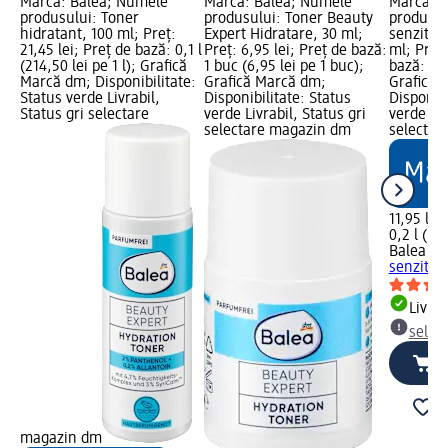
Marcă: Balea; Numele
Marcă: Balea; Numele
Marcă: 
produsului: Toner
produsului: Toner Beauty
produsulu
hidratant, 100 ml; Preț:
Expert Hidratare, 30 ml;
senzitiv 
21,45 lei; Preț de bază: 0,1 l
Preț: 6,95 lei; Preț de bază:
ml; Preț:
(214,50 lei pe 1 l); Grafică
1 buc (6,95 lei pe 1 buc);
bază: 0,2 
Marcă dm; Disponibilitate:
Grafică Marcă dm;
Grafică 
Status verde Livrabil,
Disponibilitate: Status
Disponibi
Status gri selectare
verde Livrabil, Status gri
verde Liv
selectare magazin dm
selectar
11,95 lei
0,2 l (59,
Balea m
senzitiv 
Livrab
selec
magazin dm