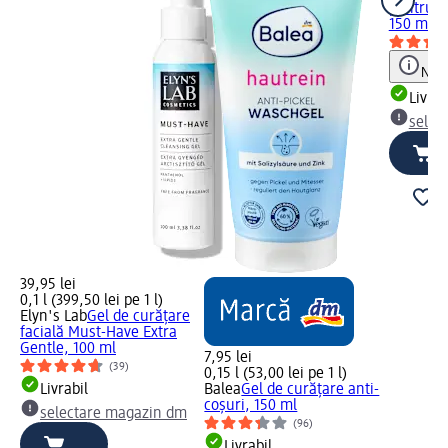
pentru fa
150 ml
Notă
Livrab
selec
39,95 lei
0,1 l (399,50 lei pe 1 l)
Elyn's Lab
Gel de curățare
facială Must-Have Extra
Gentle, 100 ml
7,95 lei
(39)
0,15 l (53,00 lei pe 1 l)
Livrabil
Balea
Gel de curățare anti-
coșuri, 150 ml
selectare magazin dm
(96)
Livrabil