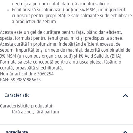
negre și a porilor dilatați datorită acidului salicilic.
Echilibrează și calmează: Conține 3% MSM, un ingredient
cunoscut pentru proprietățile sale calmante și de echilibrare
a producției de sebum.
Acesta este un gel de curățare pentru față, blând dar eficient,
special formulat pentru tenul gras, mixt și predispus la acnee.
Acesta curăță în profunzime, îndepărtând eficient excesul de
sebum, impuritățile și urmele de machiaj, datorită combinației de
3% MSM (un compus organic cu sulf) și 1% Acid Salicilic (BHA).
Formula sa este concepută pentru a nu usca pielea, lăsând-o
curată, proaspătă și echilibrată.
Număr articol dm: 3060254
EAN: 5999861886623
Caracteristici
Caracteristicile produsului:
fără alcool, fără parfum
Ingrediente