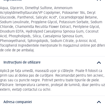
Aqua, Glycerin, Dimethyl Sulfone, Ammonium
Acryloyldimethyltaurate/VP Copolymer, Poloxamer 184, Decyl
Glucoside, Panthenol, Salicylic Acid*, Cocamidopropyl Betaine,
Sodium Levulinate, Propylene Glycol, Potassium Sorbate, Sodium
Chloride, Chamomilla Recutita Flower Extract, Pentylene Glycol,
Disodium EDTA, Hydrolyzed Caesalpinia Spinosa Gum, Coconut
Acid, Phospholipids, Silica, Caesalpinia Spinosa Gum,
Phenoxyethanol, Sphingolipids, Sodium Citrate, p-Anisic Acid,
Tocopherol Ingredientele menționate în magazinul online pot diferi
de cele de pe ambalaj.
Instrucțiuni de utilizare
Aplică pe fața umedă, masează ușor și clătește. Poate fi folosit ca
prim sau al doilea pas de curățare. Recomandat pentru ten acneic,
gras sau cu puncte negre. Potrivit pentru toate tipurile de piele.
Păstrare: temperatura camerei, protejat de lumină; doar pentru uz
extern; evitați contactul cu ochii.
Adresa companiei