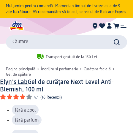
Mulțumim pentru comandă. Momentan timpul de livrare este de 5
zile lucrătoare. Vă recomandăm să folosiți serviciul de Ridicare Expres
Căutare
Transport gratuit de la 150 Lei
Pagina principală
Îngrijire și parfumerie
Curățare facială
Gel de spălare
Elyn's Lab
Gel de curățare Next-Level Anti-
Blemish, 100 ml
4.1
(
16 Recenzii
)
fără alcool
fără parfum