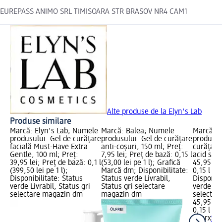
EUREPASS ANIMO SRL TIMISOARA STR BRASOV NR4 CAM1
Alte produse de la Elyn's Lab
Produse similare
Marcă: Elyn's Lab; Numele
Marcă: Balea; Numele
Marcă: C
produsului: Gel de curățare
produsului: Gel de curățare
produsul
facială Must-Have Extra
anti-coșuri, 150 ml; Preț:
curățare
Gentle, 100 ml; Preț:
7,95 lei; Preț de bază: 0,15 l
acid sali
39,95 lei; Preț de bază: 0,1 l
(53,00 lei pe 1 l); Grafică
45,95 lei
(399,50 lei pe 1 l);
Marcă dm; Disponibilitate:
0,15 l (30
Disponibilitate: Status
Status verde Livrabil,
Disponibi
verde Livrabil, Status gri
Status gri selectare
verde Liv
selectare magazin dm
magazin dm
selectar
45,95 lei
0,15 l (30
Cosrx
Sp