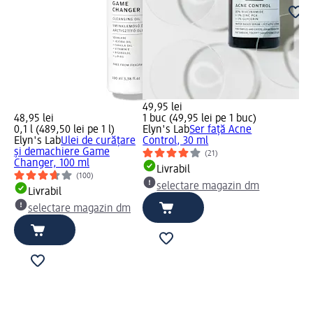
49,95 lei
48,95 lei
1 buc (49,95 lei pe 1 buc)
0,1 l (489,50 lei pe 1 l)
Elyn's Lab
Ser față Acne
Elyn's Lab
Ulei de curățare
Control, 30 ml
și demachiere Game
(21)
Changer, 100 ml
Livrabil
(100)
selectare magazin dm
Livrabil
selectare magazin dm