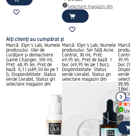
selectare magazin dm
Alți clienți au cumpărat și
Marcă: Elyn's Lab; Numele
Marcă: Elyn's Lab; Numele
Marcă: E
produsului: Ulei de
produsului: Ser față Acne
produsul
curățare și demachiere
Control, 30 ml; Preț:
Control, 
Game Changer, 100 ml;
49,95 lei; Preț de bază: 1
39,95 lei
Preț: 48,95 lei; Preț de
buc (49,95 lei pe 1 buc);
buc (39,9
bază: 0,1 l (489,50 lei pe 1
Disponibilitate: Status
Disponibi
l); Disponibilitate: Status
verde Livrabil, Status gri
verde Liv
verde Livrabil, Status gri
selectare magazin dm
selectar
selectare magazin dm
39,95 lei
1 buc (39
Elyn's L
Control,
Livrab
selec