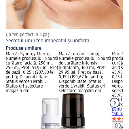
Un ten perfect în 6 pași
Afl
Secretul unui ten impecabil și uniform
Pe
Produse similare
Marcă: Synergy Therm;
Marcă: organic shop;
Marcă: C
Numele produsului: Spumă
Numele produsului: Spumă
produsul
curățare facială, 250 ml,
de curățare intensiv
curățare
250 ml; Preț: 51,95 lei; Preț
hidratantă, 160 ml; Preț:
acid sali
de bază: 0,25 l (207,80 lei
29,95 lei; Preț de bază:
45,95 lei
pe 1 l); Disponibilitate:
0,15 l (199,67 lei pe 1 l);
0,15 l (30
Status verde Livrabil,
Disponibilitate: Status
Disponibi
Status gri selectare
verde Livrabil, Status gri
verde Liv
magazin dm
selectare magazin dm
selectar
45,95 lei
0,15 l (30
Cosrx
Sp
pentru fa
150 ml
Notă