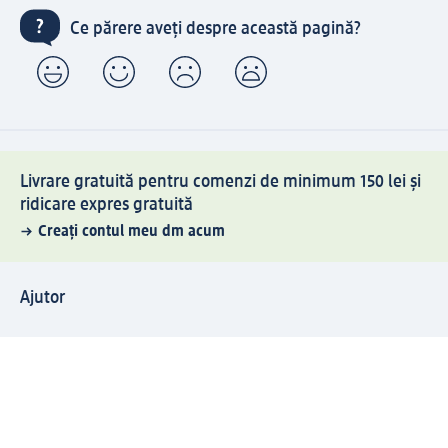
Ce părere aveți despre această pagină?
Livrare gratuită pentru comenzi de minimum 150 lei și
ridicare expres gratuită
Creați contul meu dm acum
Ajutor
Avantaje și Servicii
Relații clienți
Livrare și transport
Returnare și schimb
Compania dm