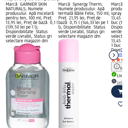
Marcă: GARNIER SKIN
Marcă: Synergy Therm;
Marcă: 
NATURALS; Numele
Numele produsului: Apă
produsul
produsului: Apă micelară
termală Băile Felix, 150 ml;
spray ori
pentru ten, 100 ml; Preț:
Preț: 21,95 lei; Preț de
13,45 lei
13,95 lei; Preț de bază: 0,1 l
bază: 0,15 l (146,33 lei pe 1
buc (13,4
(139,50 lei pe 1 l);
l); Disponibilitate: Status
Disponibi
Disponibilitate: Status
verde Livrabil, Status gri
verde Liv
verde Livrabil, Status gri
selectare magazin dm
selectar
selectare magazin dm
13,45 lei
1 buc (13
Dove
Deo
original,
Notă
Livrab
selec