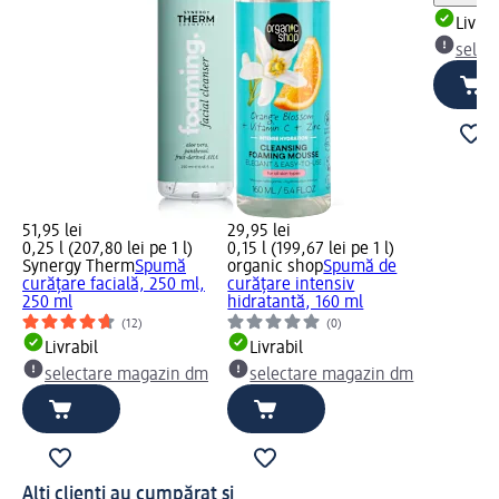
Livrab
selec
51,95 lei
29,95 lei
0,25 l (207,80 lei pe 1 l)
0,15 l (199,67 lei pe 1 l)
Synergy Therm
Spumă
organic shop
Spumă de
curățare facială, 250 ml,
curățare intensiv
250 ml
hidratantă, 160 ml
(12)
(0)
Livrabil
Livrabil
selectare magazin dm
selectare magazin dm
Alți clienți au cumpărat și