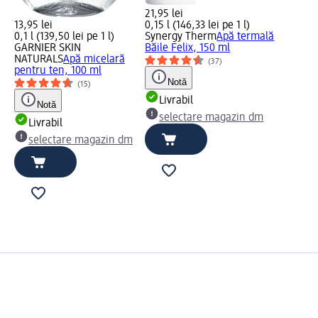
21,95 lei
13,95 lei
0,15 l (146,33 lei pe 1 l)
0,1 l (139,50 lei pe 1 l)
Synergy Therm
Apă termală
GARNIER SKIN
Băile Felix, 150 ml
NATURALS
Apă micelară
(37)
pentru ten, 100 ml
Notă
(15)
Livrabil
Notă
selectare magazin dm
Livrabil
selectare magazin dm